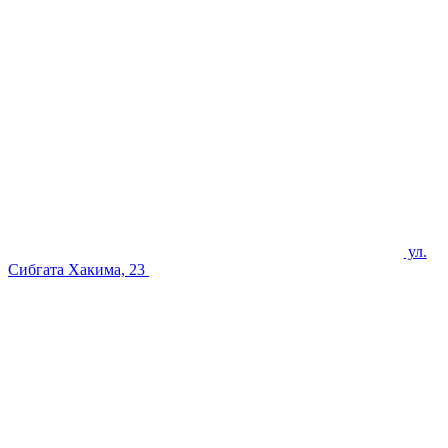
ул.
Сибгата Хакима, 23