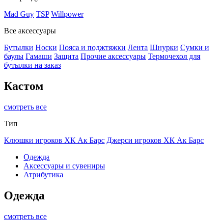
Mad Guy
TSP
Willpower
Все аксессуары
Бутылки
Носки
Пояса и поджтяжки
Лента
Шнурки
Сумки и
баулы
Гамаши
Защита
Прочие аксессуары
Термочехол для
бутылки на заказ
Кастом
смотреть все
Тип
Клюшки игроков ХК Ак Барс
Джерси игроков ХК Ак Барс
Одежда
Аксессуары и сувениры
Атрибутика
Одежда
смотреть все