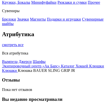
Кружки, Бокалы
Минифуфайки
Рюкзаки и сумки
Прочее
Сувениры
Брелоки
Значки
Магниты
Подарки и игрушки
Сувенирные
шайбы
Атрибутика
смотреть все
Вся атрибутика
Вымпела
Джерси
Шарфы
Экипировочный центр «Ак Барс»
Каталог
Хоккей
Клюшки
Клюшки
Клюшка BAUER SLING GRIP JR
Отзывы
Пока нет отзывов
Вы недавно просматривали