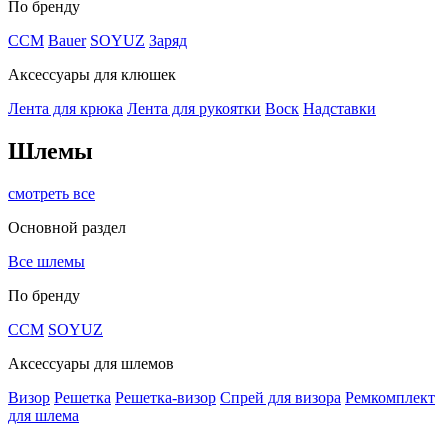
По бренду
CCM
Bauer
SOYUZ
Заряд
Аксессуары для клюшек
Лента для крюка
Лента для рукоятки
Воск
Надставки
Шлемы
смотреть все
Основной раздел
Все шлемы
По бренду
CCM
SOYUZ
Аксессуары для шлемов
Визор
Решетка
Решетка-визор
Спрей для визора
Ремкомплект
для шлема