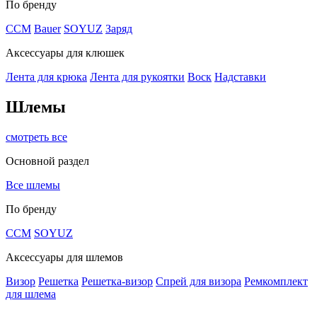
По бренду
CCM
Bauer
SOYUZ
Заряд
Аксессуары для клюшек
Лента для крюка
Лента для рукоятки
Воск
Надставки
Шлемы
смотреть все
Основной раздел
Все шлемы
По бренду
CCM
SOYUZ
Аксессуары для шлемов
Визор
Решетка
Решетка-визор
Спрей для визора
Ремкомплект
для шлема