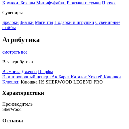
Кружки, Бокалы
Минифуфайки
Рюкзаки и сумки
Прочее
Сувениры
Брелоки
Значки
Магниты
Подарки и игрушки
Сувенирные
шайбы
Атрибутика
смотреть все
Вся атрибутика
Вымпела
Джерси
Шарфы
Экипировочный центр «Ак Барс»
Каталог
Хоккей
Клюшки
Клюшки
Клюшка HS SHERWOOD LEGEND PRO
Характеристики
Производитель
SherWood
Отзывы