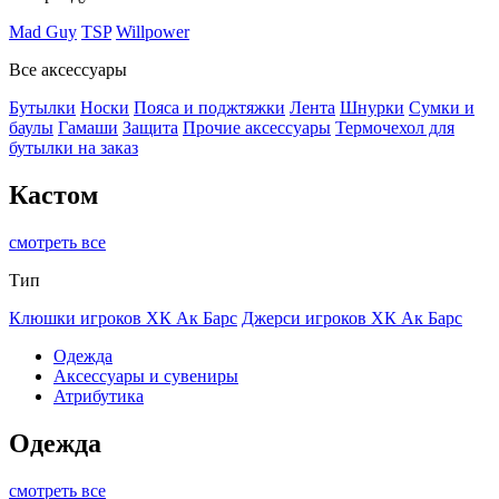
Mad Guy
TSP
Willpower
Все аксессуары
Бутылки
Носки
Пояса и поджтяжки
Лента
Шнурки
Сумки и
баулы
Гамаши
Защита
Прочие аксессуары
Термочехол для
бутылки на заказ
Кастом
смотреть все
Тип
Клюшки игроков ХК Ак Барс
Джерси игроков ХК Ак Барс
Одежда
Аксессуары и сувениры
Атрибутика
Одежда
смотреть все