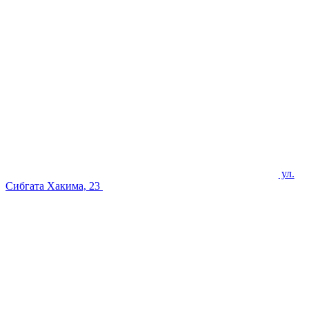
ул.
Сибгата Хакима, 23