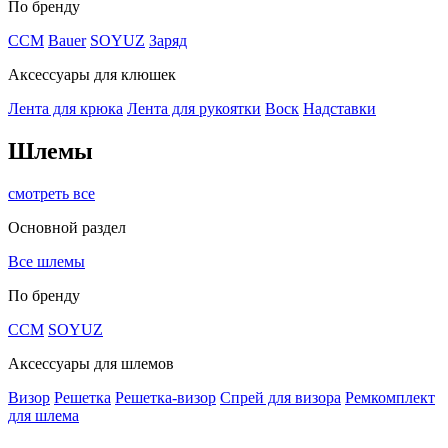
По бренду
CCM
Bauer
SOYUZ
Заряд
Аксессуары для клюшек
Лента для крюка
Лента для рукоятки
Воск
Надставки
Шлемы
смотреть все
Основной раздел
Все шлемы
По бренду
CCM
SOYUZ
Аксессуары для шлемов
Визор
Решетка
Решетка-визор
Спрей для визора
Ремкомплект
для шлема