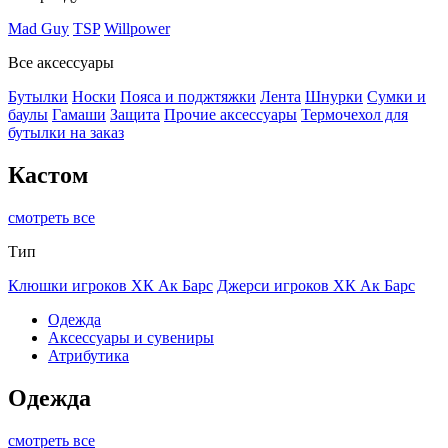
Mad Guy
TSP
Willpower
Все аксессуары
Бутылки
Носки
Пояса и поджтяжки
Лента
Шнурки
Сумки и
баулы
Гамаши
Защита
Прочие аксессуары
Термочехол для
бутылки на заказ
Кастом
смотреть все
Тип
Клюшки игроков ХК Ак Барс
Джерси игроков ХК Ак Барс
Одежда
Аксессуары и сувениры
Атрибутика
Одежда
смотреть все