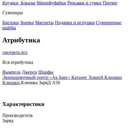
Кружки, Бокалы
Минифуфайки
Рюкзаки и сумки
Прочее
Сувениры
Брелоки
Значки
Магниты
Подарки и игрушки
Сувенирные
шайбы
Атрибутика
смотреть все
Вся атрибутика
Вымпела
Джерси
Шарфы
Экипировочный центр «Ак Барс»
Каталог
Хоккей
Клюшки
Клюшки
Клюшка ЗаряД А50
Характеристики
Производитель
Заряд