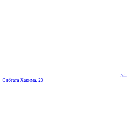
ул.
Сибгата Хакима, 23