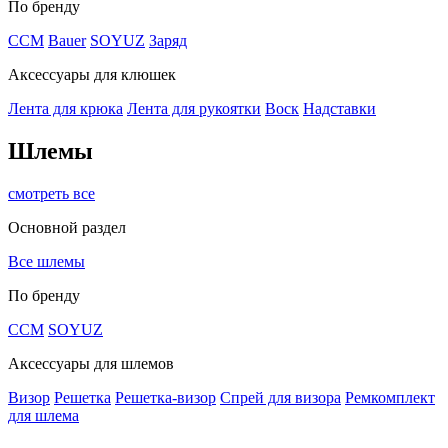
По бренду
CCM
Bauer
SOYUZ
Заряд
Аксессуары для клюшек
Лента для крюка
Лента для рукоятки
Воск
Надставки
Шлемы
смотреть все
Основной раздел
Все шлемы
По бренду
CCM
SOYUZ
Аксессуары для шлемов
Визор
Решетка
Решетка-визор
Спрей для визора
Ремкомплект
для шлема