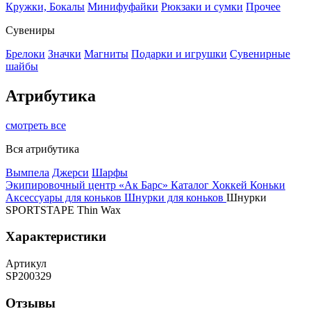
Кружки, Бокалы
Минифуфайки
Рюкзаки и сумки
Прочее
Сувениры
Брелоки
Значки
Магниты
Подарки и игрушки
Сувенирные
шайбы
Атрибутика
смотреть все
Вся атрибутика
Вымпела
Джерси
Шарфы
Экипировочный центр «Ак Барс»
Каталог
Хоккей
Коньки
Аксессуары для коньков
Шнурки для коньков
Шнурки
SPORTSTAPE Thin Wax
Характеристики
Артикул
SP200329
Отзывы