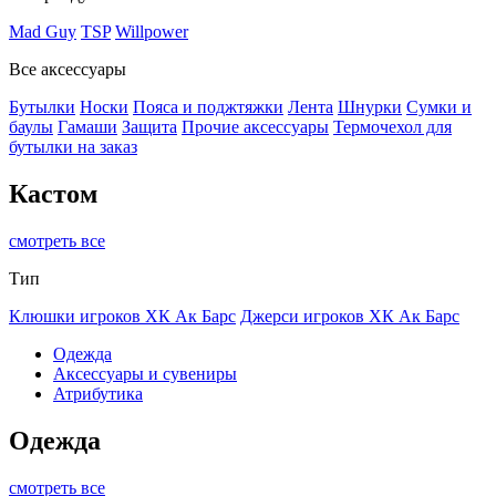
Mad Guy
TSP
Willpower
Все аксессуары
Бутылки
Носки
Пояса и поджтяжки
Лента
Шнурки
Сумки и
баулы
Гамаши
Защита
Прочие аксессуары
Термочехол для
бутылки на заказ
Кастом
смотреть все
Тип
Клюшки игроков ХК Ак Барс
Джерси игроков ХК Ак Барс
Одежда
Аксессуары и сувениры
Атрибутика
Одежда
смотреть все