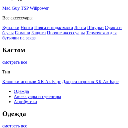
Mad Guy
TSP
Willpower
Все аксессуары
Бутылки
Носки
Пояса и поджтяжки
Лента
Шнурки
Сумки и
баулы
Гамаши
Защита
Прочие аксессуары
Термочехол для
бутылки на заказ
Кастом
смотреть все
Тип
Клюшки игроков ХК Ак Барс
Джерси игроков ХК Ак Барс
Одежда
Аксессуары и сувениры
Атрибутика
Одежда
смотреть все