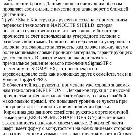
выполнении броска. Данная клюшка наилучшим образом
проявляет свои сильные качества при атаке ворот с ближней
дистанции.
Труба / Shaft: Конструкция рукоятки создана с применением
передовой технологии NANOLITE SHIELD, которая
позволила существенно снизить вес клюшки без потери
прочности за счет использования углеродного волокна с
разными свойствами. Тонкий слой сверхлегкого углеродного
волокна, отвечающего за легкость, расположен между двумя
более мощными слоями прочного материала, гарантирующего
долговечность. В качестве материала используется
премиальное решение нового поколения SigmaSTP с
плетением от SIGMATEX, которое прекрасно
зарекомендовало себя как в клюшках других семейств, так и в
модели Trigger8 PRO.
В области тейпера рукоятки применена уже хорошо знакомая
нам технология SKELETON+. Легкая конструкция с высокой
прочностью и жесткостью делают обратную связь с шайбой
максимально прямой, что повышает уровень ее чувства при
контроле и эффективность при выполнении броска.
Фирменная для данного семейства рукоятка с эргономичной
геометрией (ERGONOMIC SHAFT DESIGN) обеспечивает
эффективность на каждом своем участке. В верхней части
шафт имеет форму с вогнутостями на обеих лицевых сторонах
и со скругленными углами, что гарантирует комфортный хват