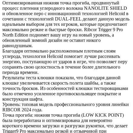
Оптимизированная нижняя точка прогиба, продвинутый
процесс плетения углеродного волокна NANOLITE SHIELD
и обновленное перо с инновационной технологией Helicoid в
сочетании с технологией DUAL-FEEL делают данную модель
идеальным выбором для тех игроков, которые предпочитают
максимально резкие и быстрые броски. Ribcor Trigger 9 Pro
North Edition поднимет вашу игру на новый уровень, а
обновленный зимний дизайн не оставит никого
равнодушным.
Благодаря оптимально расположенным плотным слоям
углерода, технология Helicoid помогает лучше рассеивать
энергию, поступающую от ударов в игре, что позволяет перу
сохранять свою целостность в течение более длительного
периода времени.
Результаты теста клюшки показали, что благодаря данной
клюшке увеличивается скорость полета шайбы, а также
точность бросков. Из особенностей клюшки тестировщиками
было отмечено усиленное противоскользящее покрытие и
конструкция шафта.
Уровень: топовая модель профессионального уровня линейки
RIBCOR 2024 года.
Точка прогиба: нижняя точка прогиба (LOW KICK POINT)
была переработана и оптимизирована для невероятно
короткого времени загрузки и разгрузки рукоятки, что делает
Trigger9 Pro максимально резкой и отзывчивой при