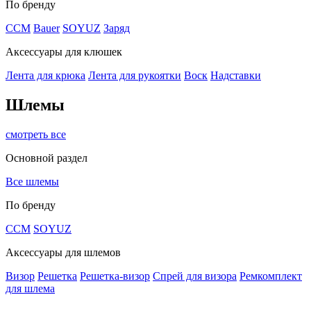
По бренду
CCM
Bauer
SOYUZ
Заряд
Аксессуары для клюшек
Лента для крюка
Лента для рукоятки
Воск
Надставки
Шлемы
смотреть все
Основной раздел
Все шлемы
По бренду
CCM
SOYUZ
Аксессуары для шлемов
Визор
Решетка
Решетка-визор
Спрей для визора
Ремкомплект
для шлема