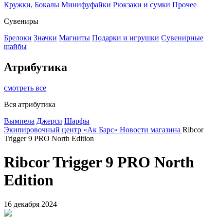
Кружки, Бокалы
Минифуфайки
Рюкзаки и сумки
Прочее
Сувениры
Брелоки
Значки
Магниты
Подарки и игрушки
Сувенирные
шайбы
Атрибутика
смотреть все
Вся атрибутика
Вымпела
Джерси
Шарфы
Экипировочный центр «Ак Барс»
Новости магазина
Ribcor
Trigger 9 PRO North Edition
Ribcor Trigger 9 PRO North
Edition
16 декабря 2024