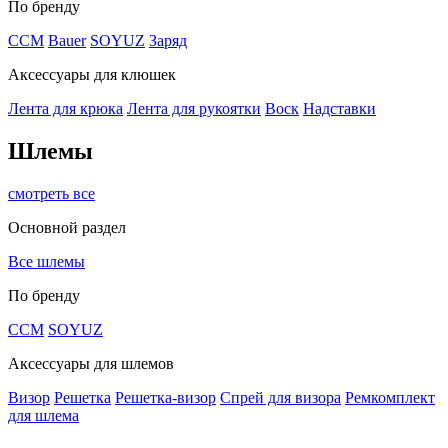
По бренду
CCM
Bauer
SOYUZ
Заряд
Аксессуары для клюшек
Лента для крюка
Лента для рукоятки
Воск
Надставки
Шлемы
смотреть все
Основной раздел
Все шлемы
По бренду
CCM
SOYUZ
Аксессуары для шлемов
Визор
Решетка
Решетка-визор
Спрей для визора
Ремкомплект
для шлема