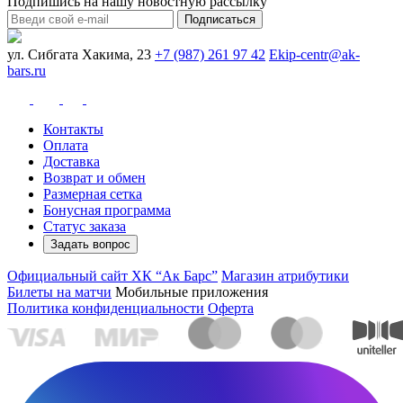
Подпишись на нашу новостную рассылку
Подписаться
ул. Сибгата Хакима, 23
+7 (987) 261 97 42
Ekip-centr@ak-
bars.ru
Контакты
Оплата
Доставка
Возврат и обмен
Размерная сетка
Бонусная программа
Статус заказа
Задать вопрос
Официальный сайт ХК “Ак Барс”
Магазин атрибутики
Билеты на матчи
Мобильные приложения
Политика конфиденциальности
Оферта