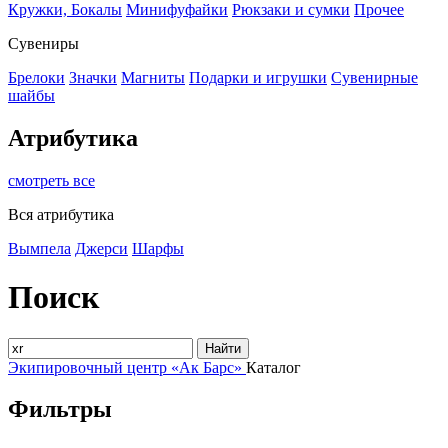
Кружки, Бокалы
Минифуфайки
Рюкзаки и сумки
Прочее
Сувениры
Брелоки
Значки
Магниты
Подарки и игрушки
Сувенирные
шайбы
Атрибутика
смотреть все
Вся атрибутика
Вымпела
Джерси
Шарфы
Поиск
Найти
Экипировочный центр «Ак Барс»
Каталог
Фильтры