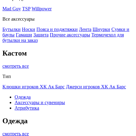
Mad Guy
TSP
Willpower
Все аксессуары
Бутылки
Носки
Пояса и поджтяжки
Лента
Шнурки
Сумки и
баулы
Гамаши
Защита
Прочие аксессуары
Термочехол для
бутылки на заказ
Кастом
смотреть все
Тип
Клюшки игроков ХК Ак Барс
Джерси игроков ХК Ак Барс
Одежда
Аксессуары и сувениры
Атрибутика
Одежда
смотреть все