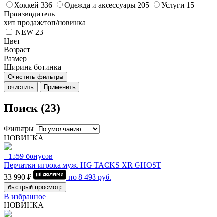
Хоккей
336
Одежда и аксессуары
205
Услуги
15
Производитель
хит продаж/топ/новинка
NEW
23
Цвет
Возраст
Размер
Ширина ботинка
Очистить фильтры
очистить
Применить
Поиск (23)
Фильтры
НОВИНКА
+1359 бонусов
Перчатки игрока муж. HG TACKS XR GHOST
33 990 ₽
по
8 498
руб.
быстрый просмотр
В избранное
НОВИНКА