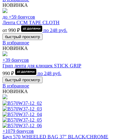
НОВИНКА
до +59 бонусов
Лента CCM TAPE CLOTH
от 990 ₽
по
248
руб.
быстрый просмотр
В избранное
НОВИНКА
+39 бонусов
Грип лента для клюшек STICK GRIP
990 ₽
по
248
руб.
быстрый просмотр
В избранное
НОВИНКА
+1079 бонусов
Баул 570 WHEELED BAG 37" BLACK/CHROME