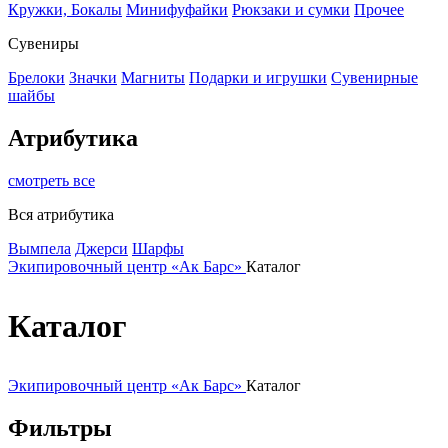
Кружки, Бокалы
Минифуфайки
Рюкзаки и сумки
Прочее
Сувениры
Брелоки
Значки
Магниты
Подарки и игрушки
Сувенирные
шайбы
Атрибутика
смотреть все
Вся атрибутика
Вымпела
Джерси
Шарфы
Экипировочный центр «Ак Барс»
Каталог
Каталог
Экипировочный центр «Ак Барс»
Каталог
Фильтры