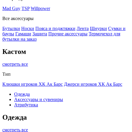
Mad Guy
TSP
Willpower
Все аксессуары
Бутылки
Носки
Пояса и поджтяжки
Лента
Шнурки
Сумки и
баулы
Гамаши
Защита
Прочие аксессуары
Термочехол для
бутылки на заказ
Кастом
смотреть все
Тип
Клюшки игроков ХК Ак Барс
Джерси игроков ХК Ак Барс
Одежда
Аксессуары и сувениры
Атрибутика
Одежда
смотреть все