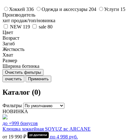
Хоккей
336
Одежда и аксессуары
204
Услуги
15
Производитель
хит продаж/топ/новинка
NEW
119
sale
80
Цвет
Возраст
Загиб
Жесткость
Хват
Размер
Ширина ботинка
Очистить фильтры
очистить
Применить
Каталог (0)
Фильтры
НОВИНКА
до +999 бонусов
Клюшка хоккейная SOYUZ вс ARCANE
от 19 990 ₽
по
4 998
руб.