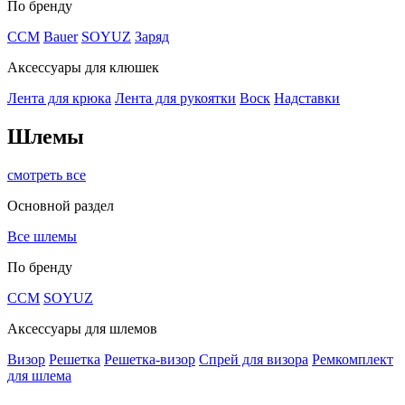
По бренду
CCM
Bauer
SOYUZ
Заряд
Аксессуары для клюшек
Лента для крюка
Лента для рукоятки
Воск
Надставки
Шлемы
смотреть все
Основной раздел
Все шлемы
По бренду
CCM
SOYUZ
Аксессуары для шлемов
Визор
Решетка
Решетка-визор
Спрей для визора
Ремкомплект
для шлема