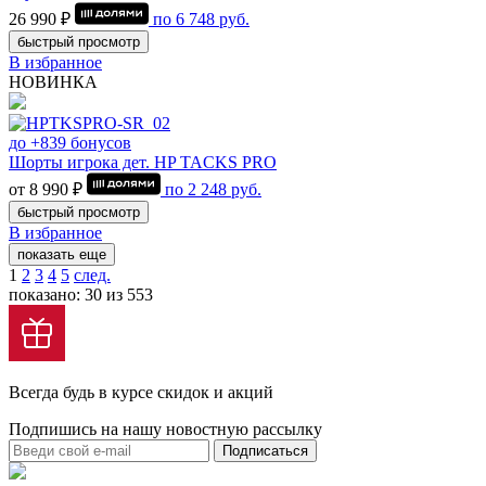
26 990 ₽
по
6 748
руб.
быстрый просмотр
В избранное
НОВИНКА
до +839 бонусов
Шорты игрока дет. HP TACKS PRO
от 8 990 ₽
по
2 248
руб.
быстрый просмотр
В избранное
показать еще
1
2
3
4
5
след.
показано: 30 из 553
Всегда будь в курсе скидок и акций
Подпишись на нашу новостную рассылку
Подписаться