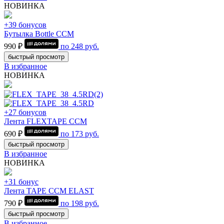
НОВИНКА
+39 бонусов
Бутылка Bottle CCM
990 ₽
по
248
руб.
быстрый просмотр
В избранное
НОВИНКА
+27 бонусов
Лента FLEXTAPE CCM
690 ₽
по
173
руб.
быстрый просмотр
В избранное
НОВИНКА
+31 бонус
Лента TAPE CCM ELAST
790 ₽
по
198
руб.
быстрый просмотр
В избранное