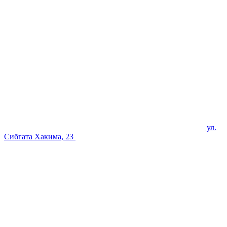
ул.
Сибгата Хакима, 23