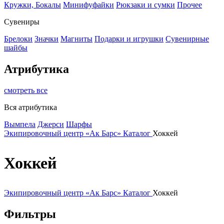
Кружки, Бокалы
Минифуфайки
Рюкзаки и сумки
Прочее
Сувениры
Брелоки
Значки
Магниты
Подарки и игрушки
Сувенирные
шайбы
Атрибутика
смотреть все
Вся атрибутика
Вымпела
Джерси
Шарфы
Экипировочный центр «Ак Барс»
Каталог
Хоккей
Хоккей
Экипировочный центр «Ак Барс»
Каталог
Хоккей
Фильтры