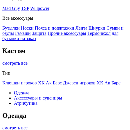
Mad Guy
TSP
Willpower
Все аксессуары
Бутылки
Носки
Пояса и поджтяжки
Лента
Шнурки
Сумки и
баулы
Гамаши
Защита
Прочие аксессуары
Термочехол для
бутылки на заказ
Кастом
смотреть все
Тип
Клюшки игроков ХК Ак Барс
Джерси игроков ХК Ак Барс
Одежда
Аксессуары и сувениры
Атрибутика
Одежда
смотреть все