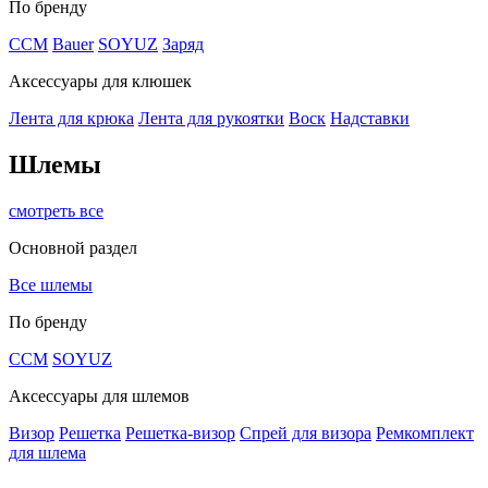
По бренду
CCM
Bauer
SOYUZ
Заряд
Аксессуары для клюшек
Лента для крюка
Лента для рукоятки
Воск
Надставки
Шлемы
смотреть все
Основной раздел
Все шлемы
По бренду
CCM
SOYUZ
Аксессуары для шлемов
Визор
Решетка
Решетка-визор
Спрей для визора
Ремкомплект
для шлема