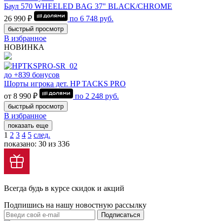
Баул 570 WHEELED BAG 37" BLACK/CHROME
26 990 ₽
по
6 748
руб.
быстрый просмотр
В избранное
НОВИНКА
до +839 бонусов
Шорты игрока дет. HP TACKS PRO
от 8 990 ₽
по
2 248
руб.
быстрый просмотр
В избранное
показать еще
1
2
3
4
5
след.
показано: 30 из 336
Всегда будь в курсе скидок и акций
Подпишись на нашу новостную рассылку
Подписаться