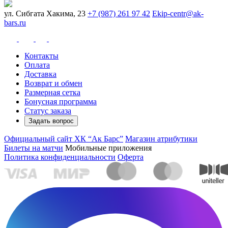
ул. Сибгата Хакима, 23
+7 (987) 261 97 42
Ekip-centr@ak-
bars.ru
Контакты
Оплата
Доставка
Возврат и обмен
Размерная сетка
Бонусная программа
Статус заказа
Задать вопрос
Официальный сайт ХК “Ак Барс”
Магазин атрибутики
Билеты на матчи
Мобильные приложения
Политика конфиденциальности
Оферта