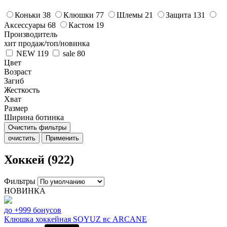
Коньки
38
Клюшки
77
Шлемы
21
Защита
131
Аксессуары
68
Кастом
19
Производитель
хит продаж/топ/новинка
NEW
119
sale
80
Цвет
Возраст
Загиб
Жесткость
Хват
Размер
Ширина ботинка
Очистить фильтры
очистить
Применить
Хоккей (922)
Фильтры
НОВИНКА
до +999 бонусов
Клюшка хоккейная SOYUZ вс ARCANE