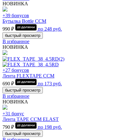
НОВИНКА
+39 бонусов
Бутылка Bottle CCM
990 ₽
по
248
руб.
быстрый просмотр
В избранное
НОВИНКА
+27 бонусов
Лента FLEXTAPE CCM
690 ₽
по
173
руб.
быстрый просмотр
В избранное
НОВИНКА
+31 бонус
Лента TAPE CCM ELAST
790 ₽
по
198
руб.
быстрый просмотр
В избранное