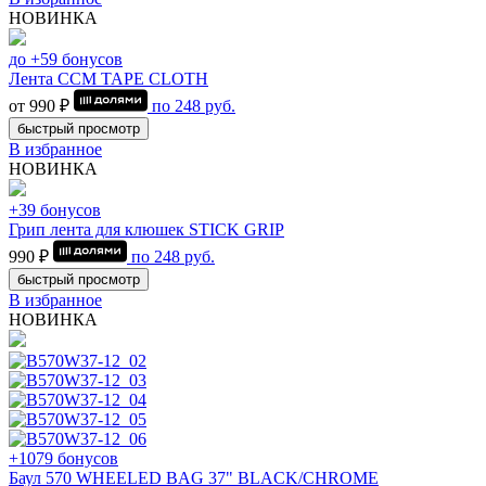
НОВИНКА
до +59 бонусов
Лента CCM TAPE CLOTH
от 990 ₽
по
248
руб.
быстрый просмотр
В избранное
НОВИНКА
+39 бонусов
Грип лента для клюшек STICK GRIP
990 ₽
по
248
руб.
быстрый просмотр
В избранное
НОВИНКА
+1079 бонусов
Баул 570 WHEELED BAG 37" BLACK/CHROME