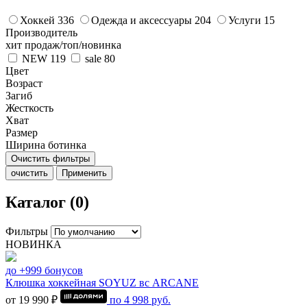
Хоккей
336
Одежда и аксессуары
204
Услуги
15
Производитель
хит продаж/топ/новинка
NEW
119
sale
80
Цвет
Возраст
Загиб
Жесткость
Хват
Размер
Ширина ботинка
Очистить фильтры
очистить
Применить
Каталог (0)
Фильтры
НОВИНКА
до +999 бонусов
Клюшка хоккейная SOYUZ вс ARCANE
от 19 990 ₽
по
4 998
руб.