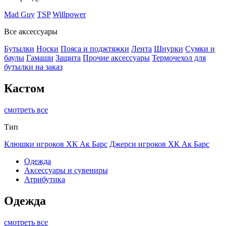
Mad Guy
TSP
Willpower
Все аксессуары
Бутылки
Носки
Пояса и поджтяжки
Лента
Шнурки
Сумки и
баулы
Гамаши
Защита
Прочие аксессуары
Термочехол для
бутылки на заказ
Кастом
смотреть все
Тип
Клюшки игроков ХК Ак Барс
Джерси игроков ХК Ак Барс
Одежда
Аксессуары и сувениры
Атрибутика
Одежда
смотреть все