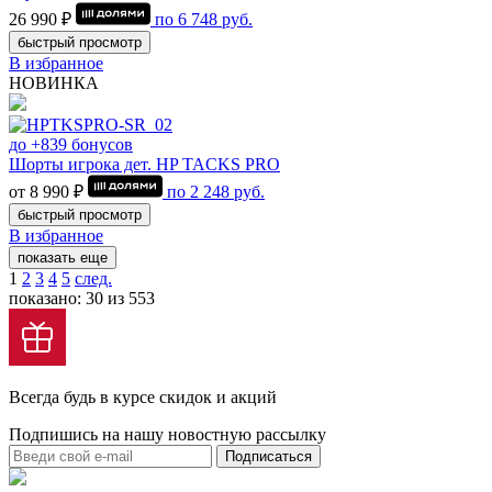
26 990 ₽
по
6 748
руб.
быстрый просмотр
В избранное
НОВИНКА
до +839 бонусов
Шорты игрока дет. HP TACKS PRO
от 8 990 ₽
по
2 248
руб.
быстрый просмотр
В избранное
показать еще
1
2
3
4
5
след.
показано: 30 из 553
Всегда будь в курсе скидок и акций
Подпишись на нашу новостную рассылку
Подписаться