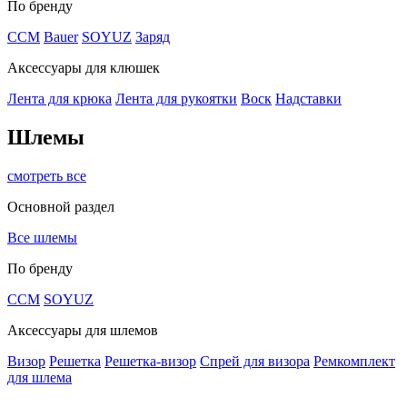
По бренду
CCM
Bauer
SOYUZ
Заряд
Аксессуары для клюшек
Лента для крюка
Лента для рукоятки
Воск
Надставки
Шлемы
смотреть все
Основной раздел
Все шлемы
По бренду
CCM
SOYUZ
Аксессуары для шлемов
Визор
Решетка
Решетка-визор
Спрей для визора
Ремкомплект
для шлема