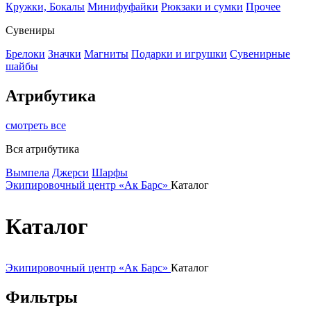
Кружки, Бокалы
Минифуфайки
Рюкзаки и сумки
Прочее
Сувениры
Брелоки
Значки
Магниты
Подарки и игрушки
Сувенирные
шайбы
Атрибутика
смотреть все
Вся атрибутика
Вымпела
Джерси
Шарфы
Экипировочный центр «Ак Барс»
Каталог
Каталог
Экипировочный центр «Ак Барс»
Каталог
Фильтры