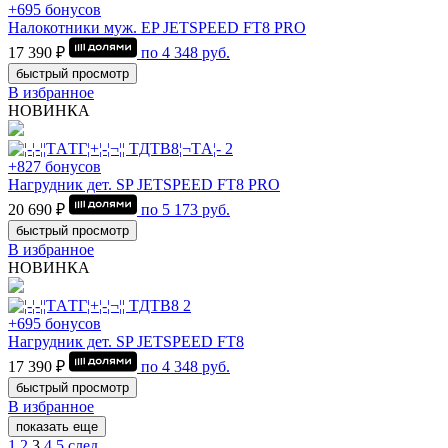
+695 бонусов
Налокотники муж. EP JETSPEED FT8 PRO
17 390 ₽
по
4 348
руб.
быстрый просмотр
В избранное
НОВИНКА
+827 бонусов
Нагрудник дет. SP JETSPEED FT8 PRO
20 690 ₽
по
5 173
руб.
быстрый просмотр
В избранное
НОВИНКА
+695 бонусов
Нагрудник дет. SP JETSPEED FT8
17 390 ₽
по
4 348
руб.
быстрый просмотр
В избранное
показать еще
1
2
3
4
5
след.