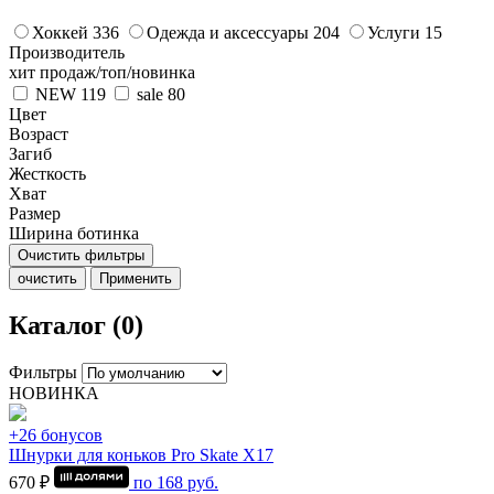
Хоккей
336
Одежда и аксессуары
204
Услуги
15
Производитель
хит продаж/топ/новинка
NEW
119
sale
80
Цвет
Возраст
Загиб
Жесткость
Хват
Размер
Ширина ботинка
Очистить фильтры
очистить
Применить
Каталог (0)
Фильтры
НОВИНКА
+26 бонусов
Шнурки для коньков Pro Skate Х17
670 ₽
по
168
руб.