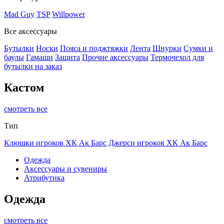
Mad Guy
TSP
Willpower
Все аксессуары
Бутылки
Носки
Пояса и поджтяжки
Лента
Шнурки
Сумки и
баулы
Гамаши
Защита
Прочие аксессуары
Термочехол для
бутылки на заказ
Кастом
смотреть все
Тип
Клюшки игроков ХК Ак Барс
Джерси игроков ХК Ак Барс
Одежда
Аксессуары и сувениры
Атрибутика
Одежда
смотреть все