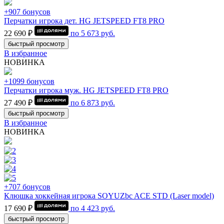
+907 бонусов
Перчатки игрока дет. HG JETSPEED FT8 PRO
22 690 ₽
по
5 673
руб.
быстрый просмотр
В избранное
НОВИНКА
+1099 бонусов
Перчатки игрока муж. HG JETSPEED FT8 PRO
27 490 ₽
по
6 873
руб.
быстрый просмотр
В избранное
НОВИНКА
+707 бонусов
Клюшка хоккейная игрока SOYUZbc ACE STD (Laser model)
17 690 ₽
по
4 423
руб.
быстрый просмотр