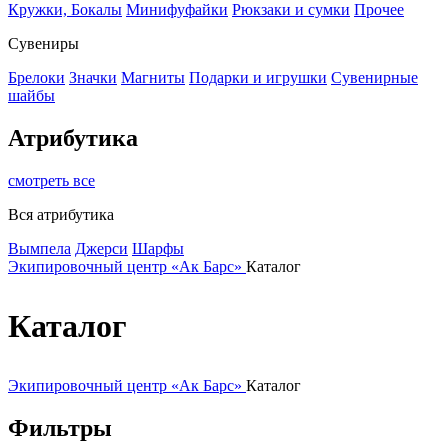
Кружки, Бокалы
Минифуфайки
Рюкзаки и сумки
Прочее
Сувениры
Брелоки
Значки
Магниты
Подарки и игрушки
Сувенирные
шайбы
Атрибутика
смотреть все
Вся атрибутика
Вымпела
Джерси
Шарфы
Экипировочный центр «Ак Барс»
Каталог
Каталог
Экипировочный центр «Ак Барс»
Каталог
Фильтры