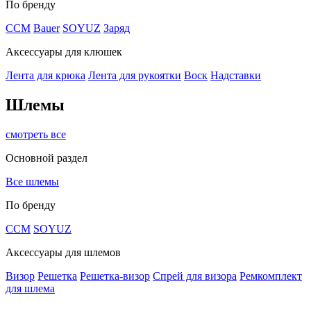
По бренду
CCM
Bauer
SOYUZ
Заряд
Аксессуары для клюшек
Лента для крюка
Лента для рукоятки
Воск
Надставки
Шлемы
смотреть все
Основной раздел
Все шлемы
По бренду
CCM
SOYUZ
Аксессуары для шлемов
Визор
Решетка
Решетка-визор
Спрей для визора
Ремкомплект
для шлема