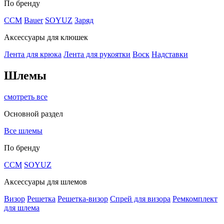
По бренду
CCM
Bauer
SOYUZ
Заряд
Аксессуары для клюшек
Лента для крюка
Лента для рукоятки
Воск
Надставки
Шлемы
смотреть все
Основной раздел
Все шлемы
По бренду
CCM
SOYUZ
Аксессуары для шлемов
Визор
Решетка
Решетка-визор
Спрей для визора
Ремкомплект
для шлема