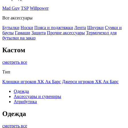
Mad Guy
TSP
Willpower
Все аксессуары
Бутылки
Носки
Пояса и поджтяжки
Лента
Шнурки
Сумки и
баулы
Гамаши
Защита
Прочие аксессуары
Термочехол для
бутылки на заказ
Кастом
смотреть все
Тип
Клюшки игроков ХК Ак Барс
Джерси игроков ХК Ак Барс
Одежда
Аксессуары и сувениры
Атрибутика
Одежда
смотреть все