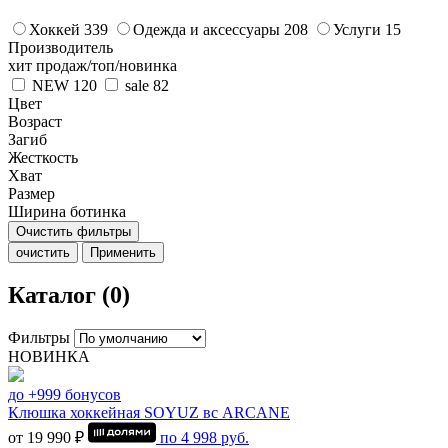
Хоккей
339
Одежда и аксессуары
208
Услуги
15
Производитель
хит продаж/топ/новинка
NEW
120
sale
82
Цвет
Возраст
Загиб
Жесткость
Хват
Размер
Ширина ботинка
Очистить фильтры
очистить
Применить
Каталог (0)
Фильтры
НОВИНКА
до +999 бонусов
Клюшка хоккейная SOYUZ вс ARCANE
от 19 990 ₽
по
4 998
руб.