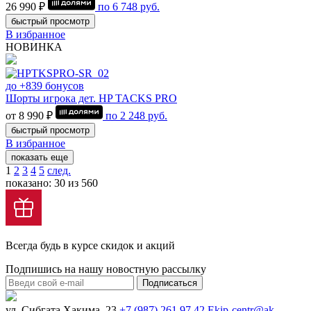
26 990 ₽
по
6 748
руб.
быстрый просмотр
В избранное
НОВИНКА
до +839 бонусов
Шорты игрока дет. HP TACKS PRO
от 8 990 ₽
по
2 248
руб.
быстрый просмотр
В избранное
показать еще
1
2
3
4
5
след.
показано: 30 из 560
Всегда будь в курсе скидок и акций
Подпишись на нашу новостную рассылку
Подписаться
ул. Сибгата Хакима, 23
+7 (987) 261 97 42
Ekip-centr@ak-