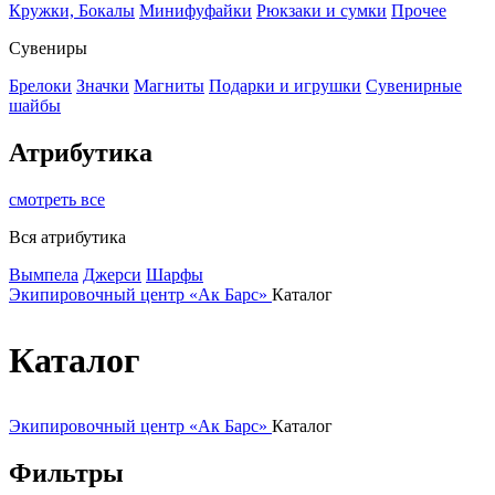
Кружки, Бокалы
Минифуфайки
Рюкзаки и сумки
Прочее
Сувениры
Брелоки
Значки
Магниты
Подарки и игрушки
Сувенирные
шайбы
Атрибутика
смотреть все
Вся атрибутика
Вымпела
Джерси
Шарфы
Экипировочный центр «Ак Барс»
Каталог
Каталог
Экипировочный центр «Ак Барс»
Каталог
Фильтры