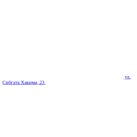
ул.
Сибгата Хакима, 23