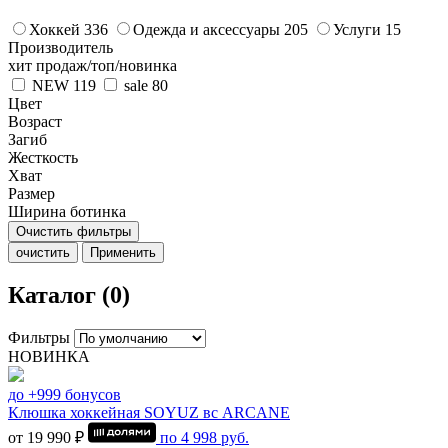
Хоккей
336
Одежда и аксессуары
205
Услуги
15
Производитель
хит продаж/топ/новинка
NEW
119
sale
80
Цвет
Возраст
Загиб
Жесткость
Хват
Размер
Ширина ботинка
Очистить фильтры
очистить
Применить
Каталог (0)
Фильтры
НОВИНКА
до +999 бонусов
Клюшка хоккейная SOYUZ вс ARCANE
от 19 990 ₽
по
4 998
руб.