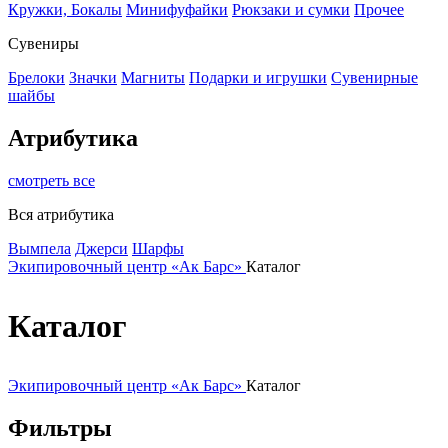
Кружки, Бокалы
Минифуфайки
Рюкзаки и сумки
Прочее
Сувениры
Брелоки
Значки
Магниты
Подарки и игрушки
Сувенирные
шайбы
Атрибутика
смотреть все
Вся атрибутика
Вымпела
Джерси
Шарфы
Экипировочный центр «Ак Барс»
Каталог
Каталог
Экипировочный центр «Ак Барс»
Каталог
Фильтры