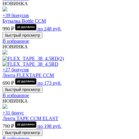
НОВИНКА
+39 бонусов
Бутылка Bottle CCM
990 ₽
по
248
руб.
быстрый просмотр
В избранное
НОВИНКА
+27 бонусов
Лента FLEXTAPE CCM
690 ₽
по
173
руб.
быстрый просмотр
В избранное
НОВИНКА
+31 бонус
Лента TAPE CCM ELAST
790 ₽
по
198
руб.
быстрый просмотр
В избранное