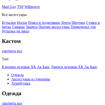
Mad Guy
TSP
Willpower
Все аксессуары
Бутылки
Носки
Пояса и поджтяжки
Лента
Шнурки
Сумки и
баулы
Гамаши
Защита
Прочие аксессуары
Термочехол для
бутылки на заказ
Кастом
смотреть все
Тип
Клюшки игроков ХК Ак Барс
Джерси игроков ХК Ак Барс
Одежда
Аксессуары и сувениры
Атрибутика
Одежда
смотреть все