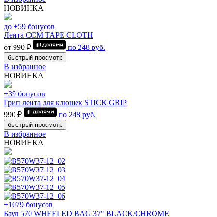
НОВИНКА
до +59 бонусов
Лента CCM TAPE CLOTH
от 990 ₽
по
248
руб.
быстрый просмотр
В избранное
НОВИНКА
+39 бонусов
Грип лента для клюшек STICK GRIP
990 ₽
по
248
руб.
быстрый просмотр
В избранное
НОВИНКА
+1079 бонусов
Баул 570 WHEELED BAG 37" BLACK/CHROME