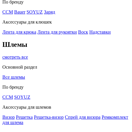
По бренду
CCM
Bauer
SOYUZ
Заряд
Аксессуары для клюшек
Лента для крюка
Лента для рукоятки
Воск
Надставки
Шлемы
смотреть все
Основной раздел
Все шлемы
По бренду
CCM
SOYUZ
Аксессуары для шлемов
Визор
Решетка
Решетка-визор
Спрей для визора
Ремкомплект
для шлема