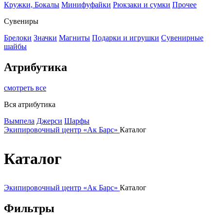
Кружки, Бокалы
Минифуфайки
Рюкзаки и сумки
Прочее
Сувениры
Брелоки
Значки
Магниты
Подарки и игрушки
Сувенирные
шайбы
Атрибутика
смотреть все
Вся атрибутика
Вымпела
Джерси
Шарфы
Экипировочный центр «Ак Барс»
Каталог
Каталог
Экипировочный центр «Ак Барс»
Каталог
Фильтры