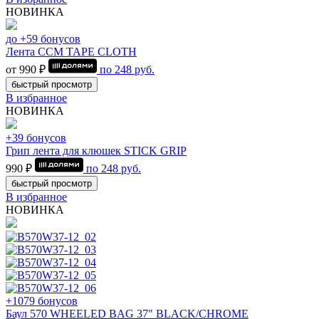
НОВИНКА
до +59 бонусов
Лента CCM TAPE CLOTH
от 990 ₽
по
248
руб.
быстрый просмотр
В избранное
НОВИНКА
+39 бонусов
Грип лента для клюшек STICK GRIP
990 ₽
по
248
руб.
быстрый просмотр
В избранное
НОВИНКА
+1079 бонусов
Баул 570 WHEELED BAG 37" BLACK/CHROME