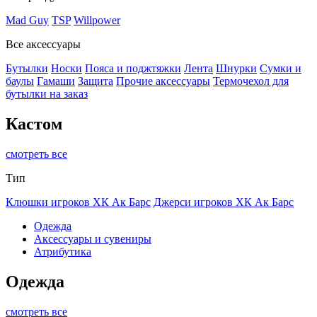
Mad Guy
TSP
Willpower
Все аксессуары
Бутылки
Носки
Пояса и поджтяжки
Лента
Шнурки
Сумки и
баулы
Гамаши
Защита
Прочие аксессуары
Термочехол для
бутылки на заказ
Кастом
смотреть все
Тип
Клюшки игроков ХК Ак Барс
Джерси игроков ХК Ак Барс
Одежда
Аксессуары и сувениры
Атрибутика
Одежда
смотреть все