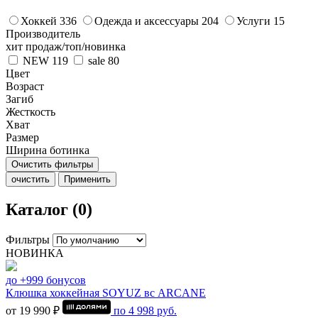
Хоккей
336
Одежда и аксессуары
204
Услуги
15
Производитель
хит продаж/топ/новинка
NEW
119
sale
80
Цвет
Возраст
Загиб
Жесткость
Хват
Размер
Ширина ботинка
Очистить фильтры
очистить
Применить
Каталог (0)
Фильтры
НОВИНКА
до +999 бонусов
Клюшка хоккейная SOYUZ вс ARCANE
от 19 990 ₽
по
4 998
руб.