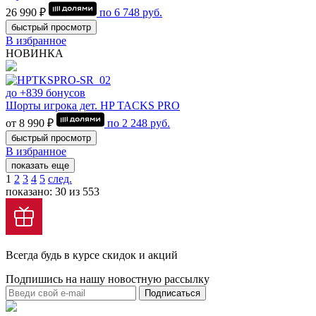
26 990 ₽
по
6 748
руб.
быстрый просмотр
В избранное
НОВИНКА
до +839 бонусов
Шорты игрока дет. HP TACKS PRO
от 8 990 ₽
по
2 248
руб.
быстрый просмотр
В избранное
показать еще
1
2
3
4
5
след.
показано: 30 из 553
Всегда будь в курсе скидок и акций
Подпишись на нашу новостную рассылку
Подписаться