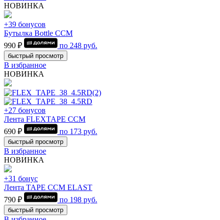
НОВИНКА
+39 бонусов
Бутылка Bottle CCM
990 ₽
по
248
руб.
быстрый просмотр
В избранное
НОВИНКА
+27 бонусов
Лента FLEXTAPE CCM
690 ₽
по
173
руб.
быстрый просмотр
В избранное
НОВИНКА
+31 бонус
Лента TAPE CCM ELAST
790 ₽
по
198
руб.
быстрый просмотр
В избранное