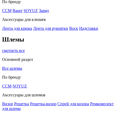
По бренду
CCM
Bauer
SOYUZ
Заряд
Аксессуары для клюшек
Лента для крюка
Лента для рукоятки
Воск
Надставки
Шлемы
смотреть все
Основной раздел
Все шлемы
По бренду
CCM
SOYUZ
Аксессуары для шлемов
Визор
Решетка
Решетка-визор
Спрей для визора
Ремкомплект
для шлема