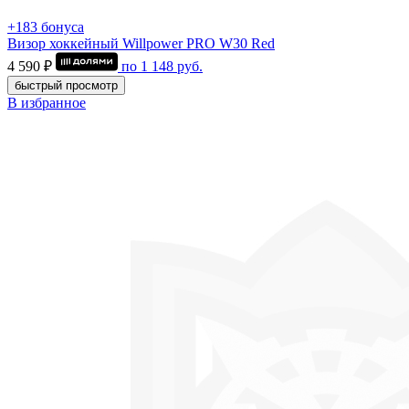
+183 бонуса
Визор хоккейный Willpower PRO W30 Red
4 590 ₽
по
1 148
руб.
быстрый просмотр
В избранное