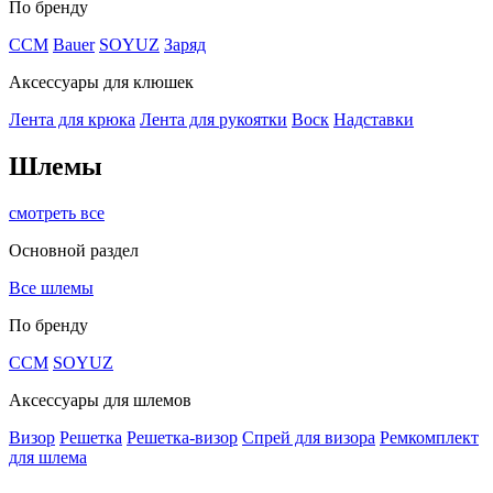
По бренду
CCM
Bauer
SOYUZ
Заряд
Аксессуары для клюшек
Лента для крюка
Лента для рукоятки
Воск
Надставки
Шлемы
смотреть все
Основной раздел
Все шлемы
По бренду
CCM
SOYUZ
Аксессуары для шлемов
Визор
Решетка
Решетка-визор
Спрей для визора
Ремкомплект
для шлема