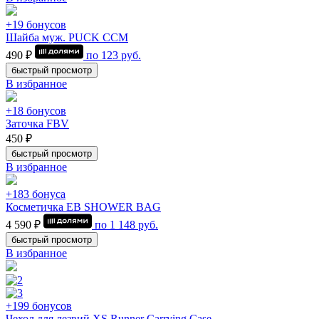
+19 бонусов
Шайба муж. PUCK CCM
490 ₽
по
123
руб.
быстрый просмотр
В избранное
+18 бонусов
Заточка FBV
450 ₽
быстрый просмотр
В избранное
+183 бонуса
Косметичка EB SHOWER BAG
4 590 ₽
по
1 148
руб.
быстрый просмотр
В избранное
+199 бонусов
Чехол для лезвий XS Runner Carrying Case