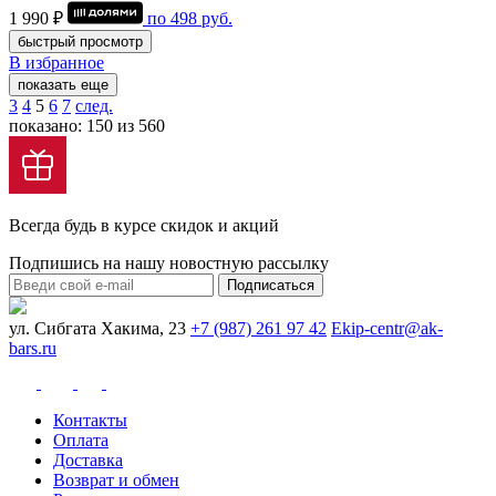
1 990 ₽
по
498
руб.
быстрый просмотр
В избранное
показать еще
3
4
5
6
7
след.
показано: 150 из 560
Всегда будь в курсе скидок и акций
Подпишись на нашу новостную рассылку
Подписаться
ул. Сибгата Хакима, 23
+7 (987) 261 97 42
Ekip-centr@ak-
bars.ru
Контакты
Оплата
Доставка
Возврат и обмен