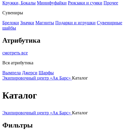
Кружки, Бокалы
Минифуфайки
Рюкзаки и сумки
Прочее
Сувениры
Брелоки
Значки
Магниты
Подарки и игрушки
Сувенирные
шайбы
Атрибутика
смотреть все
Вся атрибутика
Вымпела
Джерси
Шарфы
Экипировочный центр «Ак Барс»
Каталог
Каталог
Экипировочный центр «Ак Барс»
Каталог
Фильтры