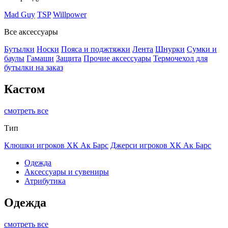
Mad Guy
TSP
Willpower
Все аксессуары
Бутылки
Носки
Пояса и поджтяжки
Лента
Шнурки
Сумки и
баулы
Гамаши
Защита
Прочие аксессуары
Термочехол для
бутылки на заказ
Кастом
смотреть все
Тип
Клюшки игроков ХК Ак Барс
Джерси игроков ХК Ак Барс
Одежда
Аксессуары и сувениры
Атрибутика
Одежда
смотреть все