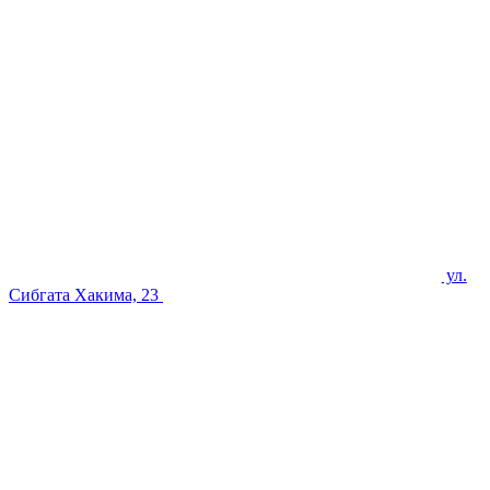
ул.
Сибгата Хакима, 23