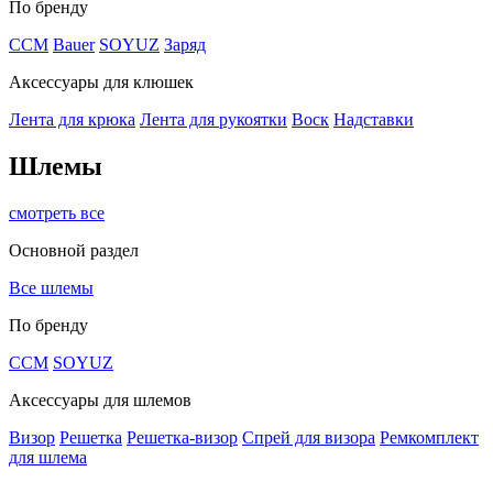
По бренду
CCM
Bauer
SOYUZ
Заряд
Аксессуары для клюшек
Лента для крюка
Лента для рукоятки
Воск
Надставки
Шлемы
смотреть все
Основной раздел
Все шлемы
По бренду
CCM
SOYUZ
Аксессуары для шлемов
Визор
Решетка
Решетка-визор
Спрей для визора
Ремкомплект
для шлема