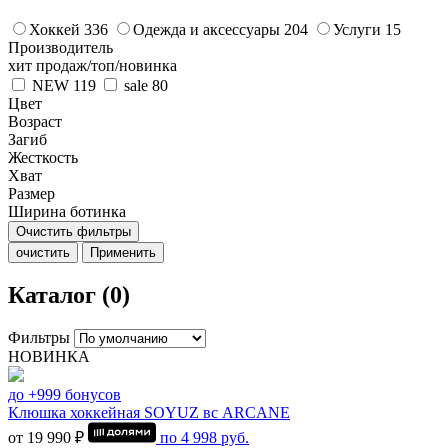
Хоккей
336
Одежда и аксессуары
204
Услуги
15
Производитель
хит продаж/топ/новинка
NEW
119
sale
80
Цвет
Возраст
Загиб
Жесткость
Хват
Размер
Ширина ботинка
Очистить фильтры
очистить
Применить
Каталог (0)
Фильтры
НОВИНКА
до +999 бонусов
Клюшка хоккейная SOYUZ вс ARCANE
от 19 990 ₽
по
4 998
руб.