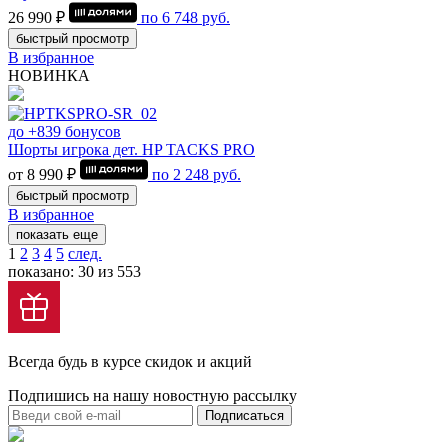
26 990 ₽
по
6 748
руб.
быстрый просмотр
В избранное
НОВИНКА
до +839 бонусов
Шорты игрока дет. HP TACKS PRO
от 8 990 ₽
по
2 248
руб.
быстрый просмотр
В избранное
показать еще
1
2
3
4
5
след.
показано: 30 из 553
Всегда будь в курсе скидок и акций
Подпишись на нашу новостную рассылку
Подписаться