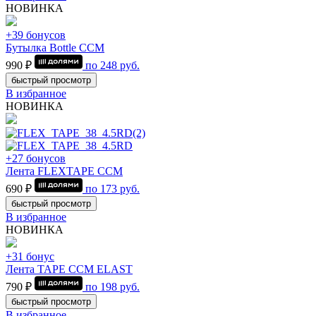
НОВИНКА
+39 бонусов
Бутылка Bottle CCM
990 ₽
по
248
руб.
быстрый просмотр
В избранное
НОВИНКА
+27 бонусов
Лента FLEXTAPE CCM
690 ₽
по
173
руб.
быстрый просмотр
В избранное
НОВИНКА
+31 бонус
Лента TAPE CCM ELAST
790 ₽
по
198
руб.
быстрый просмотр
В избранное