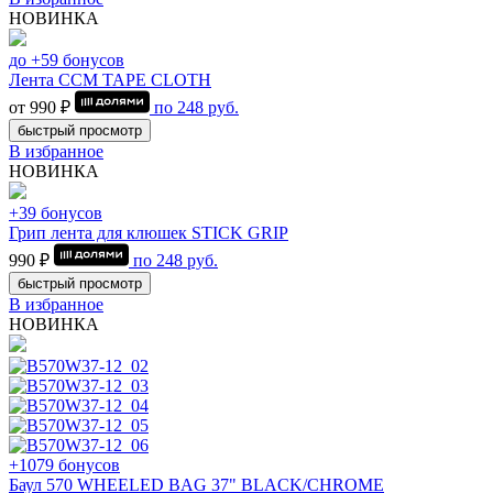
НОВИНКА
до +59 бонусов
Лента CCM TAPE CLOTH
от 990 ₽
по
248
руб.
быстрый просмотр
В избранное
НОВИНКА
+39 бонусов
Грип лента для клюшек STICK GRIP
990 ₽
по
248
руб.
быстрый просмотр
В избранное
НОВИНКА
+1079 бонусов
Баул 570 WHEELED BAG 37" BLACK/CHROME