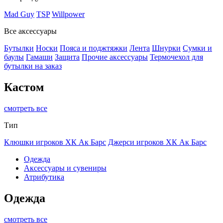
Mad Guy
TSP
Willpower
Все аксессуары
Бутылки
Носки
Пояса и поджтяжки
Лента
Шнурки
Сумки и
баулы
Гамаши
Защита
Прочие аксессуары
Термочехол для
бутылки на заказ
Кастом
смотреть все
Тип
Клюшки игроков ХК Ак Барс
Джерси игроков ХК Ак Барс
Одежда
Аксессуары и сувениры
Атрибутика
Одежда
смотреть все