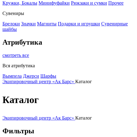
Кружки, Бокалы
Минифуфайки
Рюкзаки и сумки
Прочее
Сувениры
Брелоки
Значки
Магниты
Подарки и игрушки
Сувенирные
шайбы
Атрибутика
смотреть все
Вся атрибутика
Вымпела
Джерси
Шарфы
Экипировочный центр «Ак Барс»
Каталог
Каталог
Экипировочный центр «Ак Барс»
Каталог
Фильтры