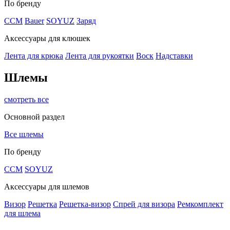
По бренду
CCM
Bauer
SOYUZ
Заряд
Аксессуары для клюшек
Лента для крюка
Лента для рукоятки
Воск
Надставки
Шлемы
смотреть все
Основной раздел
Все шлемы
По бренду
CCM
SOYUZ
Аксессуары для шлемов
Визор
Решетка
Решетка-визор
Спрей для визора
Ремкомплект
для шлема