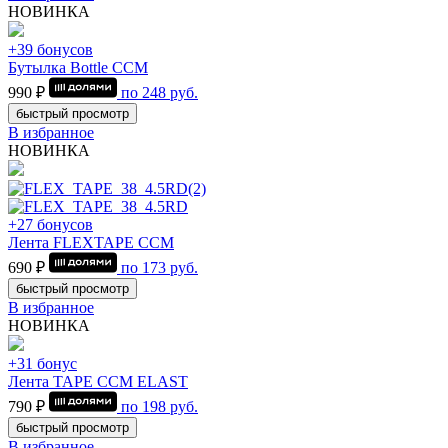
НОВИНКА
+39 бонусов
Бутылка Bottle CCM
990 ₽
по
248
руб.
быстрый просмотр
В избранное
НОВИНКА
+27 бонусов
Лента FLEXTAPE CCM
690 ₽
по
173
руб.
быстрый просмотр
В избранное
НОВИНКА
+31 бонус
Лента TAPE CCM ELAST
790 ₽
по
198
руб.
быстрый просмотр
В избранное