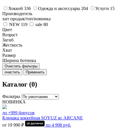
Хоккей
336
Одежда и аксессуары
204
Услуги
15
Производитель
хит продаж/топ/новинка
NEW
119
sale
80
Цвет
Возраст
Загиб
Жесткость
Хват
Размер
Ширина ботинка
Очистить фильтры
очистить
Применить
Каталог (0)
Фильтры
НОВИНКА
до +999 бонусов
Клюшка хоккейная SOYUZ вс ARCANE
от 19 990 ₽
по
4 998
руб.