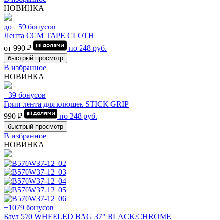
НОВИНКА
до +59 бонусов
Лента CCM TAPE CLOTH
от 990 ₽
по
248
руб.
быстрый просмотр
В избранное
НОВИНКА
+39 бонусов
Грип лента для клюшек STICK GRIP
990 ₽
по
248
руб.
быстрый просмотр
В избранное
НОВИНКА
+1079 бонусов
Баул 570 WHEELED BAG 37" BLACK/CHROME