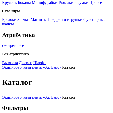
Кружки, Бокалы
Минифуфайки
Рюкзаки и сумки
Прочее
Сувениры
Брелоки
Значки
Магниты
Подарки и игрушки
Сувенирные
шайбы
Атрибутика
смотреть все
Вся атрибутика
Вымпела
Джерси
Шарфы
Экипировочный центр «Ак Барс»
Каталог
Каталог
Экипировочный центр «Ак Барс»
Каталог
Фильтры