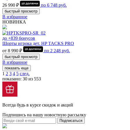
26 990 ₽
по
6 748
руб.
быстрый просмотр
В избранное
НОВИНКА
до +839 бонусов
Шорты игрока дет. HP TACKS PRO
от 8 990 ₽
по
2 248
руб.
быстрый просмотр
В избранное
показать еще
1
2
3
4
5
след.
показано: 30 из 553
Всегда будь в курсе скидок и акций
Подпишись на нашу новостную рассылку
Подписаться