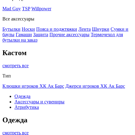
Mad Guy
TSP
Willpower
Все аксессуары
Бутылки
Носки
Пояса и поджтяжки
Лента
Шнурки
Сумки и
баулы
Гамаши
Защита
Прочие аксессуары
Термочехол для
бутылки на заказ
Кастом
смотреть все
Тип
Клюшки игроков ХК Ак Барс
Джерси игроков ХК Ак Барс
Одежда
Аксессуары и сувениры
Атрибутика
Одежда
смотреть все