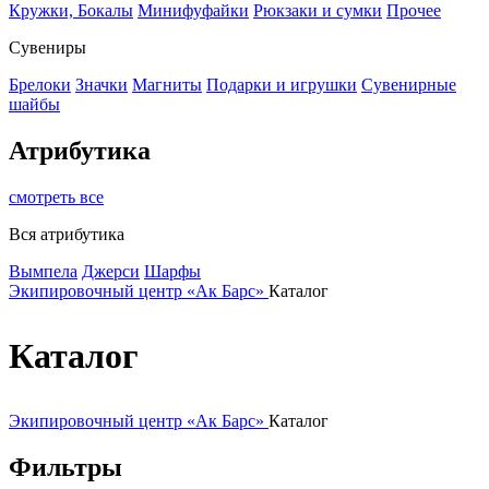
Кружки, Бокалы
Минифуфайки
Рюкзаки и сумки
Прочее
Сувениры
Брелоки
Значки
Магниты
Подарки и игрушки
Сувенирные
шайбы
Атрибутика
смотреть все
Вся атрибутика
Вымпела
Джерси
Шарфы
Экипировочный центр «Ак Барс»
Каталог
Каталог
Экипировочный центр «Ак Барс»
Каталог
Фильтры