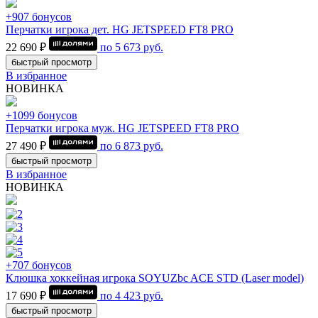
+907 бонусов
Перчатки игрока дет. HG JETSPEED FT8 PRO
22 690 ₽
по
5 673
руб.
быстрый просмотр
В избранное
НОВИНКА
+1099 бонусов
Перчатки игрока муж. HG JETSPEED FT8 PRO
27 490 ₽
по
6 873
руб.
быстрый просмотр
В избранное
НОВИНКА
+707 бонусов
Клюшка хоккейная игрока SOYUZbc ACE STD (Laser model)
17 690 ₽
по
4 423
руб.
быстрый просмотр