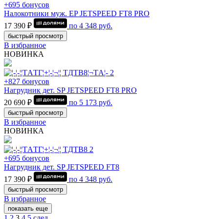
+695 бонусов
Налокотники муж. EP JETSPEED FT8 PRO
17 390 ₽
по
4 348
руб.
быстрый просмотр
В избранное
НОВИНКА
+827 бонусов
Нагрудник дет. SP JETSPEED FT8 PRO
20 690 ₽
по
5 173
руб.
быстрый просмотр
В избранное
НОВИНКА
+695 бонусов
Нагрудник дет. SP JETSPEED FT8
17 390 ₽
по
4 348
руб.
быстрый просмотр
В избранное
показать еще
1
2
3
4
5
след.