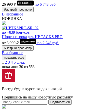
26 990 ₽
по
6 748
руб.
быстрый просмотр
В избранное
НОВИНКА
до +839 бонусов
Шорты игрока дет. HP TACKS PRO
от 8 990 ₽
по
2 248
руб.
быстрый просмотр
В избранное
показать еще
1
2
3
4
5
след.
показано: 30 из 553
Всегда будь в курсе скидок и акций
Подпишись на нашу новостную рассылку
Подписаться