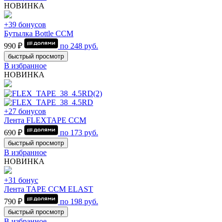
НОВИНКА
+39 бонусов
Бутылка Bottle CCM
990 ₽
по
248
руб.
быстрый просмотр
В избранное
НОВИНКА
+27 бонусов
Лента FLEXTAPE CCM
690 ₽
по
173
руб.
быстрый просмотр
В избранное
НОВИНКА
+31 бонус
Лента TAPE CCM ELAST
790 ₽
по
198
руб.
быстрый просмотр
В избранное