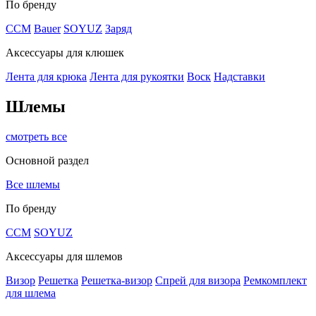
По бренду
CCM
Bauer
SOYUZ
Заряд
Аксессуары для клюшек
Лента для крюка
Лента для рукоятки
Воск
Надставки
Шлемы
смотреть все
Основной раздел
Все шлемы
По бренду
CCM
SOYUZ
Аксессуары для шлемов
Визор
Решетка
Решетка-визор
Спрей для визора
Ремкомплект
для шлема