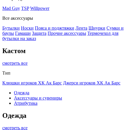
Mad Guy
TSP
Willpower
Все аксессуары
Бутылки
Носки
Пояса и поджтяжки
Лента
Шнурки
Сумки и
баулы
Гамаши
Защита
Прочие аксессуары
Термочехол для
бутылки на заказ
Кастом
смотреть все
Тип
Клюшки игроков ХК Ак Барс
Джерси игроков ХК Ак Барс
Одежда
Аксессуары и сувениры
Атрибутика
Одежда
смотреть все