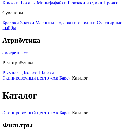
Кружки, Бокалы
Минифуфайки
Рюкзаки и сумки
Прочее
Сувениры
Брелоки
Значки
Магниты
Подарки и игрушки
Сувенирные
шайбы
Атрибутика
смотреть все
Вся атрибутика
Вымпела
Джерси
Шарфы
Экипировочный центр «Ак Барс»
Каталог
Каталог
Экипировочный центр «Ак Барс»
Каталог
Фильтры