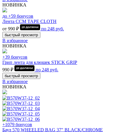
НОВИНКА
до +59 бонусов
Лента CCM TAPE CLOTH
от 990 ₽
по
248
руб.
быстрый просмотр
В избранное
НОВИНКА
+39 бонусов
Грип лента для клюшек STICK GRIP
990 ₽
по
248
руб.
быстрый просмотр
В избранное
НОВИНКА
+1079 бонусов
Баул 570 WHEELED BAG 37" BLACK/CHROME