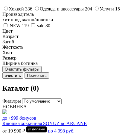
Хоккей
336
Одежда и аксессуары
204
Услуги
15
Производитель
хит продаж/топ/новинка
NEW
119
sale
80
Цвет
Возраст
Загиб
Жесткость
Хват
Размер
Ширина ботинка
Очистить фильтры
очистить
Применить
Каталог (0)
Фильтры
НОВИНКА
до +999 бонусов
Клюшка хоккейная SOYUZ вс ARCANE
от 19 990 ₽
по
4 998
руб.