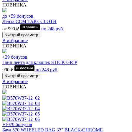
НОВИНКА
до +59 бонусов
Лента CCM TAPE CLOTH
от 990 ₽
по
248
руб.
быстрый просмотр
В избранное
НОВИНКА
+39 бонусов
Грип лента для клюшек STICK GRIP
990 ₽
по
248
руб.
быстрый просмотр
В избранное
НОВИНКА
+1079 бонусов
Баул 570 WHEELED BAG 37" BLACK/CHROME