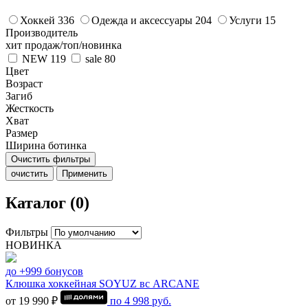
Хоккей
336
Одежда и аксессуары
204
Услуги
15
Производитель
хит продаж/топ/новинка
NEW
119
sale
80
Цвет
Возраст
Загиб
Жесткость
Хват
Размер
Ширина ботинка
Очистить фильтры
очистить
Применить
Каталог (0)
Фильтры
НОВИНКА
до +999 бонусов
Клюшка хоккейная SOYUZ вс ARCANE
от 19 990 ₽
по
4 998
руб.