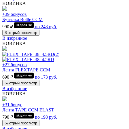
НОВИНКА
+39 бонусов
Бутылка Bottle CCM
990 ₽
по
248
руб.
быстрый просмотр
В избранное
НОВИНКА
+27 бонусов
Лента FLEXTAPE CCM
690 ₽
по
173
руб.
быстрый просмотр
В избранное
НОВИНКА
+31 бонус
Лента TAPE CCM ELAST
790 ₽
по
198
руб.
быстрый просмотр
В избранное