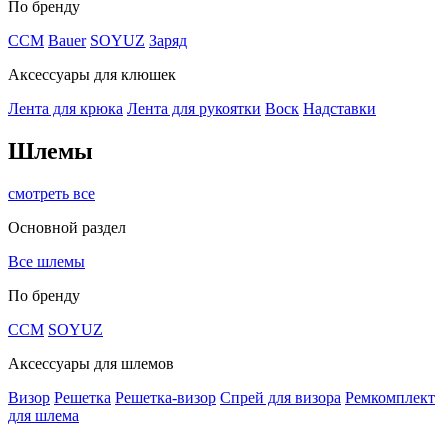
По бренду
CCM
Bauer
SOYUZ
Заряд
Аксессуары для клюшек
Лента для крюка
Лента для рукоятки
Воск
Надставки
Шлемы
смотреть все
Основной раздел
Все шлемы
По бренду
CCM
SOYUZ
Аксессуары для шлемов
Визор
Решетка
Решетка-визор
Спрей для визора
Ремкомплект
для шлема