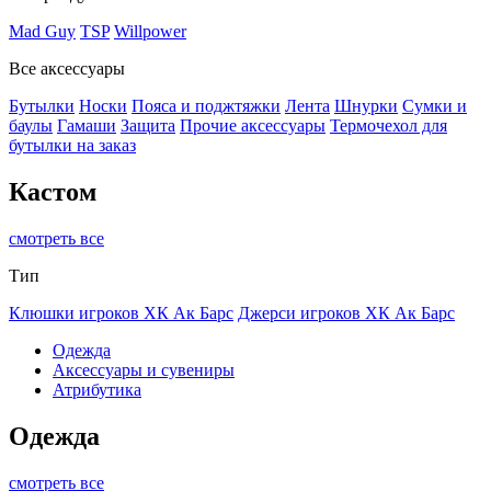
Mad Guy
TSP
Willpower
Все аксессуары
Бутылки
Носки
Пояса и поджтяжки
Лента
Шнурки
Сумки и
баулы
Гамаши
Защита
Прочие аксессуары
Термочехол для
бутылки на заказ
Кастом
смотреть все
Тип
Клюшки игроков ХК Ак Барс
Джерси игроков ХК Ак Барс
Одежда
Аксессуары и сувениры
Атрибутика
Одежда
смотреть все