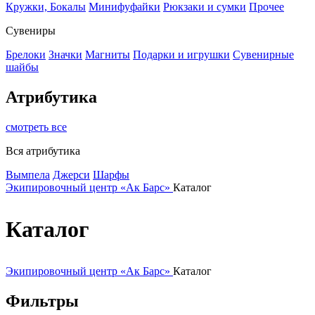
Кружки, Бокалы
Минифуфайки
Рюкзаки и сумки
Прочее
Сувениры
Брелоки
Значки
Магниты
Подарки и игрушки
Сувенирные
шайбы
Атрибутика
смотреть все
Вся атрибутика
Вымпела
Джерси
Шарфы
Экипировочный центр «Ак Барс»
Каталог
Каталог
Экипировочный центр «Ак Барс»
Каталог
Фильтры