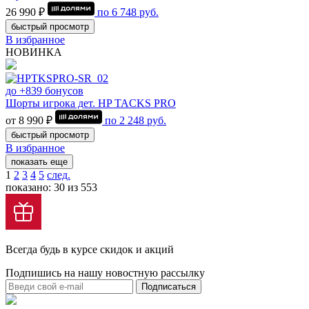
26 990 ₽
по
6 748
руб.
быстрый просмотр
В избранное
НОВИНКА
до +839 бонусов
Шорты игрока дет. HP TACKS PRO
от 8 990 ₽
по
2 248
руб.
быстрый просмотр
В избранное
показать еще
1
2
3
4
5
след.
показано: 30 из 553
Всегда будь в курсе скидок и акций
Подпишись на нашу новостную рассылку
Подписаться