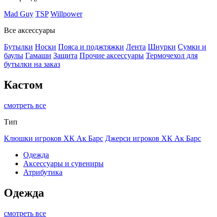
Mad Guy
TSP
Willpower
Все аксессуары
Бутылки
Носки
Пояса и поджтяжки
Лента
Шнурки
Сумки и
баулы
Гамаши
Защита
Прочие аксессуары
Термочехол для
бутылки на заказ
Кастом
смотреть все
Тип
Клюшки игроков ХК Ак Барс
Джерси игроков ХК Ак Барс
Одежда
Аксессуары и сувениры
Атрибутика
Одежда
смотреть все