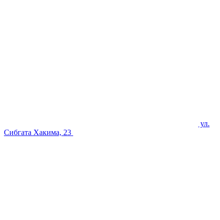
ул.
Сибгата Хакима, 23