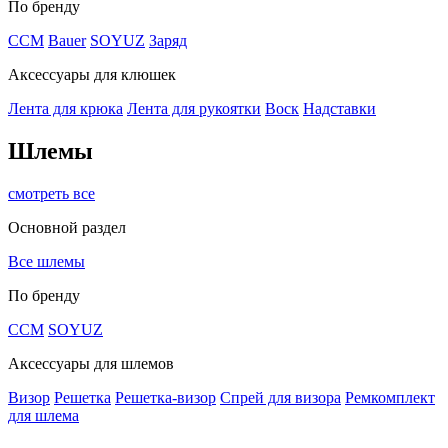
По бренду
CCM
Bauer
SOYUZ
Заряд
Аксессуары для клюшек
Лента для крюка
Лента для рукоятки
Воск
Надставки
Шлемы
смотреть все
Основной раздел
Все шлемы
По бренду
CCM
SOYUZ
Аксессуары для шлемов
Визор
Решетка
Решетка-визор
Спрей для визора
Ремкомплект
для шлема