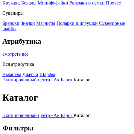
Кружки, Бокалы
Минифуфайки
Рюкзаки и сумки
Прочее
Сувениры
Брелоки
Значки
Магниты
Подарки и игрушки
Сувенирные
шайбы
Атрибутика
смотреть все
Вся атрибутика
Вымпела
Джерси
Шарфы
Экипировочный центр «Ак Барс»
Каталог
Каталог
Экипировочный центр «Ак Барс»
Каталог
Фильтры