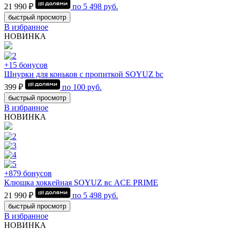
21 990 ₽
по
5 498
руб.
быстрый просмотр
В избранное
НОВИНКА
+15 бонусов
Шнурки для коньков с пропиткой SOYUZ bc
399 ₽
по
100
руб.
быстрый просмотр
В избранное
НОВИНКА
+879 бонусов
Клюшка хоккейная SOYUZ вс ACE PRIME
21 990 ₽
по
5 498
руб.
быстрый просмотр
В избранное
НОВИНКА