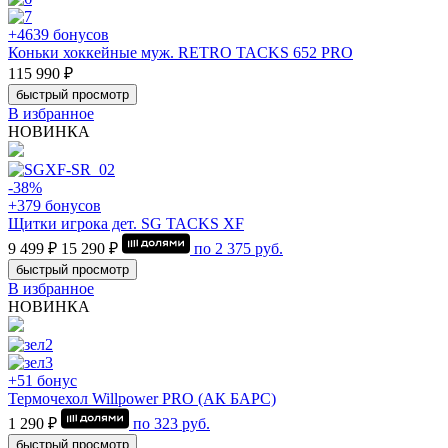
+4639 бонусов
Коньки хоккейные муж. RETRO TACKS 652 PRO
115 990 ₽
быстрый просмотр
В избранное
НОВИНКА
-38%
+379 бонусов
Щитки игрока дет. SG TACKS XF
9 499 ₽
15 290 ₽
по
2 375
руб.
быстрый просмотр
В избранное
НОВИНКА
+51 бонус
Термочехол Willpower PRO (АК БАРС)
1 290 ₽
по
323
руб.
быстрый просмотр