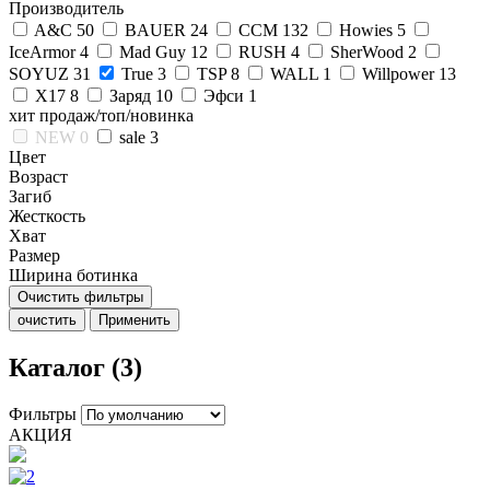
Производитель
A&C
50
BAUER
24
CCM
132
Howies
5
IceArmor
4
Mad Guy
12
RUSH
4
SherWood
2
SOYUZ
31
True
3
TSP
8
WALL
1
Willpower
13
X17
8
Заряд
10
Эфси
1
хит продаж/топ/новинка
NEW
0
sale
3
Цвет
Возраст
Загиб
Жесткость
Хват
Размер
Ширина ботинка
Очистить фильтры
очистить
Применить
Каталог (3)
Фильтры
АКЦИЯ