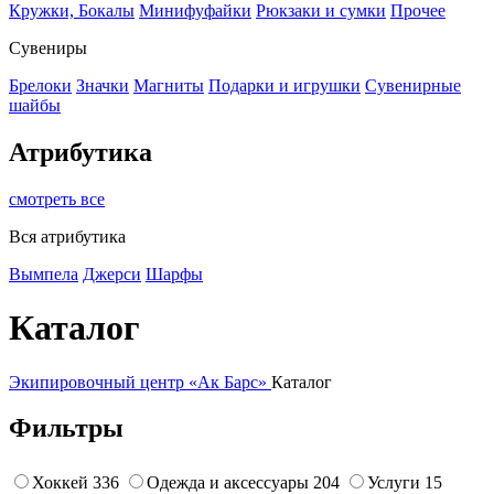
Кружки, Бокалы
Минифуфайки
Рюкзаки и сумки
Прочее
Сувениры
Брелоки
Значки
Магниты
Подарки и игрушки
Сувенирные
шайбы
Атрибутика
смотреть все
Вся атрибутика
Вымпела
Джерси
Шарфы
Каталог
Экипировочный центр «Ак Барс»
Каталог
Фильтры
Хоккей
336
Одежда и аксессуары
204
Услуги
15