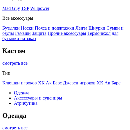
Mad Guy
TSP
Willpower
Все аксессуары
Бутылки
Носки
Пояса и поджтяжки
Лента
Шнурки
Сумки и
баулы
Гамаши
Защита
Прочие аксессуары
Термочехол для
бутылки на заказ
Кастом
смотреть все
Тип
Клюшки игроков ХК Ак Барс
Джерси игроков ХК Ак Барс
Одежда
Аксессуары и сувениры
Атрибутика
Одежда
смотреть все