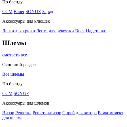
По бренду
CCM
Bauer
SOYUZ
Заряд
Аксессуары для клюшек
Лента для крюка
Лента для рукоятки
Воск
Надставки
Шлемы
смотреть все
Основной раздел
Все шлемы
По бренду
CCM
SOYUZ
Аксессуары для шлемов
Визор
Решетка
Решетка-визор
Спрей для визора
Ремкомплект
для шлема