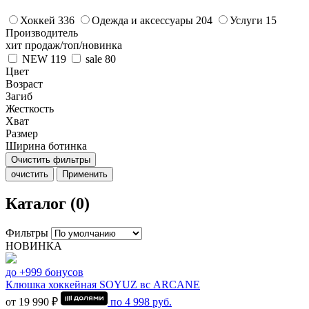
Хоккей
336
Одежда и аксессуары
204
Услуги
15
Производитель
хит продаж/топ/новинка
NEW
119
sale
80
Цвет
Возраст
Загиб
Жесткость
Хват
Размер
Ширина ботинка
Очистить фильтры
очистить
Применить
Каталог (0)
Фильтры
НОВИНКА
до +999 бонусов
Клюшка хоккейная SOYUZ вс ARCANE
от 19 990 ₽
по
4 998
руб.