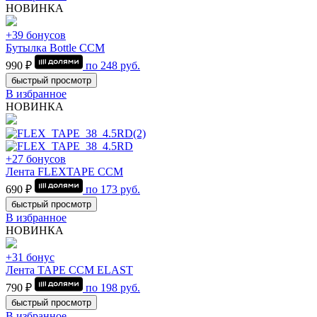
НОВИНКА
+39 бонусов
Бутылка Bottle CCM
990 ₽
по
248
руб.
быстрый просмотр
В избранное
НОВИНКА
+27 бонусов
Лента FLEXTAPE CCM
690 ₽
по
173
руб.
быстрый просмотр
В избранное
НОВИНКА
+31 бонус
Лента TAPE CCM ELAST
790 ₽
по
198
руб.
быстрый просмотр
В избранное