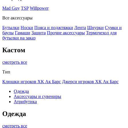
Mad Guy
TSP
Willpower
Все аксессуары
Бутылки
Носки
Пояса и поджтяжки
Лента
Шнурки
Сумки и
баулы
Гамаши
Защита
Прочие аксессуары
Термочехол для
бутылки на заказ
Кастом
смотреть все
Тип
Клюшки игроков ХК Ак Барс
Джерси игроков ХК Ак Барс
Одежда
Аксессуары и сувениры
Атрибутика
Одежда
смотреть все