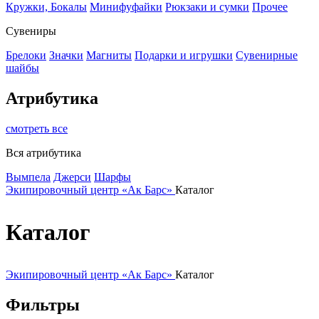
Кружки, Бокалы
Минифуфайки
Рюкзаки и сумки
Прочее
Сувениры
Брелоки
Значки
Магниты
Подарки и игрушки
Сувенирные
шайбы
Атрибутика
смотреть все
Вся атрибутика
Вымпела
Джерси
Шарфы
Экипировочный центр «Ак Барс»
Каталог
Каталог
Экипировочный центр «Ак Барс»
Каталог
Фильтры