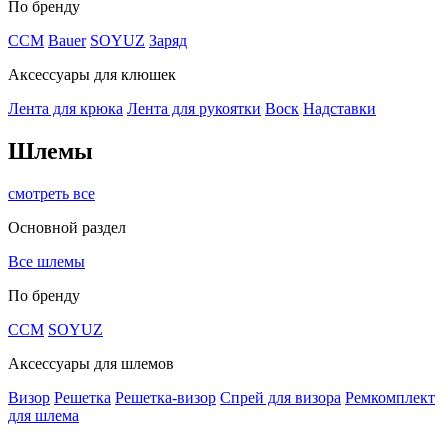
По бренду
CCM
Bauer
SOYUZ
Заряд
Аксессуары для клюшек
Лента для крюка
Лента для рукоятки
Воск
Надставки
Шлемы
смотреть все
Основной раздел
Все шлемы
По бренду
CCM
SOYUZ
Аксессуары для шлемов
Визор
Решетка
Решетка-визор
Спрей для визора
Ремкомплект
для шлема