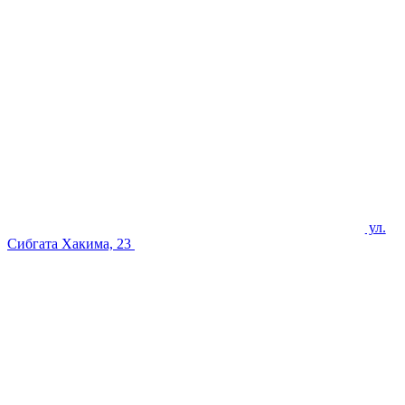
ул.
Сибгата Хакима, 23