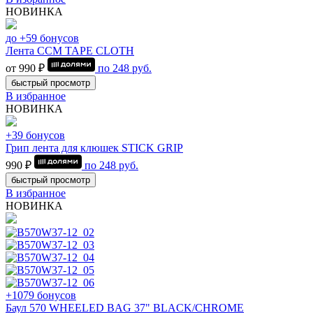
НОВИНКА
до +59 бонусов
Лента CCM TAPE CLOTH
от 990 ₽
по
248
руб.
быстрый просмотр
В избранное
НОВИНКА
+39 бонусов
Грип лента для клюшек STICK GRIP
990 ₽
по
248
руб.
быстрый просмотр
В избранное
НОВИНКА
+1079 бонусов
Баул 570 WHEELED BAG 37" BLACK/CHROME