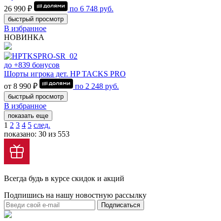
26 990 ₽
по
6 748
руб.
быстрый просмотр
В избранное
НОВИНКА
до +839 бонусов
Шорты игрока дет. HP TACKS PRO
от 8 990 ₽
по
2 248
руб.
быстрый просмотр
В избранное
показать еще
1
2
3
4
5
след.
показано: 30 из 553
Всегда будь в курсе скидок и акций
Подпишись на нашу новостную рассылку
Подписаться