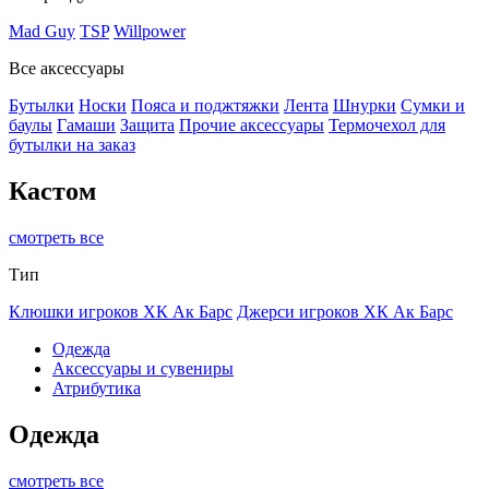
Mad Guy
TSP
Willpower
Все аксессуары
Бутылки
Носки
Пояса и поджтяжки
Лента
Шнурки
Сумки и
баулы
Гамаши
Защита
Прочие аксессуары
Термочехол для
бутылки на заказ
Кастом
смотреть все
Тип
Клюшки игроков ХК Ак Барс
Джерси игроков ХК Ак Барс
Одежда
Аксессуары и сувениры
Атрибутика
Одежда
смотреть все