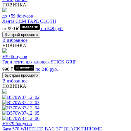
НОВИНКА
до +59 бонусов
Лента CCM TAPE CLOTH
от 990 ₽
по
248
руб.
быстрый просмотр
В избранное
НОВИНКА
+39 бонусов
Грип лента для клюшек STICK GRIP
990 ₽
по
248
руб.
быстрый просмотр
В избранное
НОВИНКА
+1079 бонусов
Баул 570 WHEELED BAG 37" BLACK/CHROME