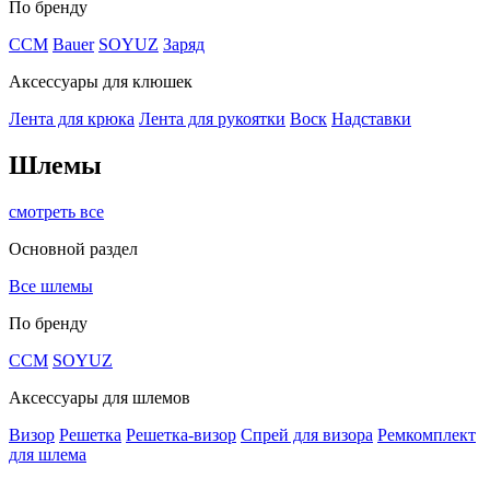
По бренду
CCM
Bauer
SOYUZ
Заряд
Аксессуары для клюшек
Лента для крюка
Лента для рукоятки
Воск
Надставки
Шлемы
смотреть все
Основной раздел
Все шлемы
По бренду
CCM
SOYUZ
Аксессуары для шлемов
Визор
Решетка
Решетка-визор
Спрей для визора
Ремкомплект
для шлема