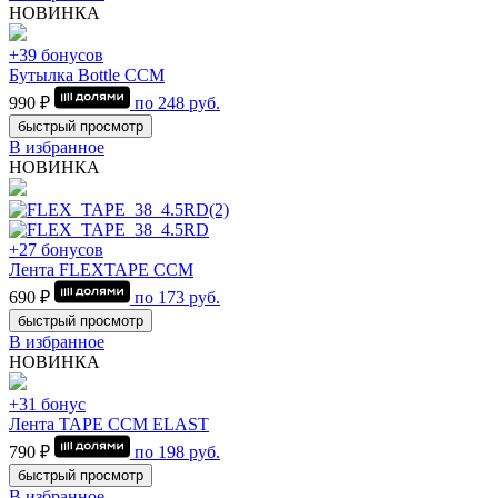
НОВИНКА
+39 бонусов
Бутылка Bottle CCM
990 ₽
по
248
руб.
быстрый просмотр
В избранное
НОВИНКА
+27 бонусов
Лента FLEXTAPE CCM
690 ₽
по
173
руб.
быстрый просмотр
В избранное
НОВИНКА
+31 бонус
Лента TAPE CCM ELAST
790 ₽
по
198
руб.
быстрый просмотр
В избранное