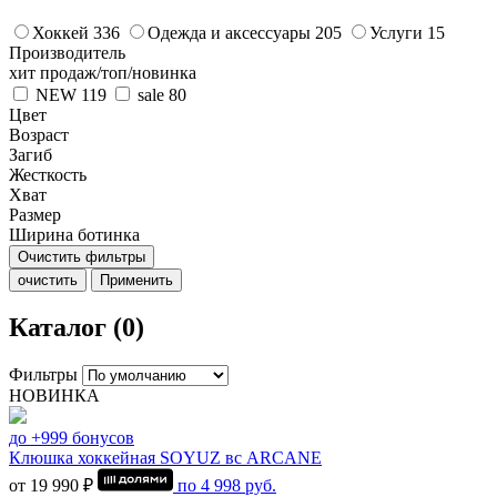
Хоккей
336
Одежда и аксессуары
205
Услуги
15
Производитель
хит продаж/топ/новинка
NEW
119
sale
80
Цвет
Возраст
Загиб
Жесткость
Хват
Размер
Ширина ботинка
Очистить фильтры
очистить
Применить
Каталог (0)
Фильтры
НОВИНКА
до +999 бонусов
Клюшка хоккейная SOYUZ вс ARCANE
от 19 990 ₽
по
4 998
руб.