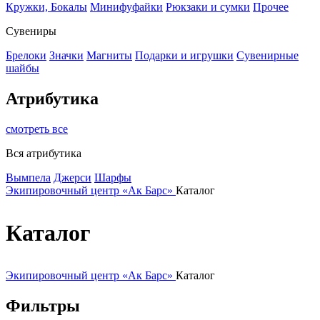
Кружки, Бокалы
Минифуфайки
Рюкзаки и сумки
Прочее
Сувениры
Брелоки
Значки
Магниты
Подарки и игрушки
Сувенирные
шайбы
Атрибутика
смотреть все
Вся атрибутика
Вымпела
Джерси
Шарфы
Экипировочный центр «Ак Барс»
Каталог
Каталог
Экипировочный центр «Ак Барс»
Каталог
Фильтры