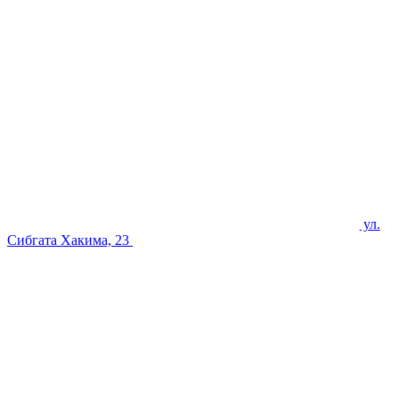
ул.
Сибгата Хакима, 23