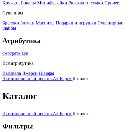
Кружки, Бокалы
Минифуфайки
Рюкзаки и сумки
Прочее
Сувениры
Брелоки
Значки
Магниты
Подарки и игрушки
Сувенирные
шайбы
Атрибутика
смотреть все
Вся атрибутика
Вымпела
Джерси
Шарфы
Экипировочный центр «Ак Барс»
Каталог
Каталог
Экипировочный центр «Ак Барс»
Каталог
Фильтры