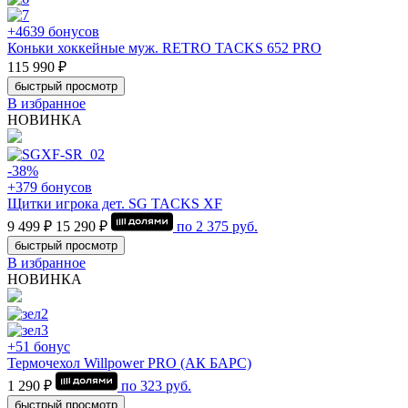
+4639 бонусов
Коньки хоккейные муж. RETRO TACKS 652 PRO
115 990 ₽
быстрый просмотр
В избранное
НОВИНКА
-38%
+379 бонусов
Щитки игрока дет. SG TACKS XF
9 499 ₽
15 290 ₽
по
2 375
руб.
быстрый просмотр
В избранное
НОВИНКА
+51 бонус
Термочехол Willpower PRO (АК БАРС)
1 290 ₽
по
323
руб.
быстрый просмотр