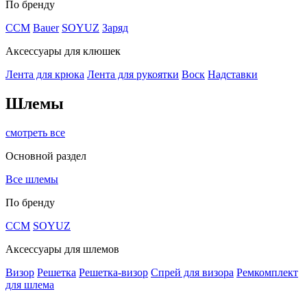
По бренду
CCM
Bauer
SOYUZ
Заряд
Аксессуары для клюшек
Лента для крюка
Лента для рукоятки
Воск
Надставки
Шлемы
смотреть все
Основной раздел
Все шлемы
По бренду
CCM
SOYUZ
Аксессуары для шлемов
Визор
Решетка
Решетка-визор
Спрей для визора
Ремкомплект
для шлема