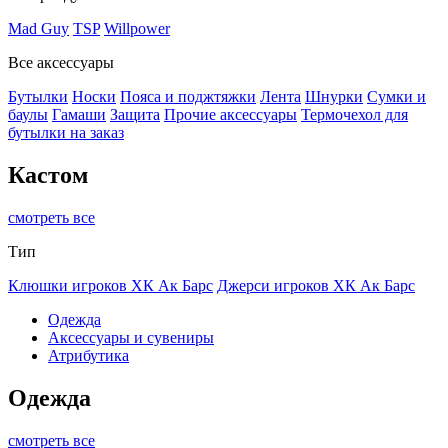
Mad Guy
TSP
Willpower
Все аксессуары
Бутылки
Носки
Пояса и поджтяжки
Лента
Шнурки
Сумки и
баулы
Гамаши
Защита
Прочие аксессуары
Термочехол для
бутылки на заказ
Кастом
смотреть все
Тип
Клюшки игроков ХК Ак Барс
Джерси игроков ХК Ак Барс
Одежда
Аксессуары и сувениры
Атрибутика
Одежда
смотреть все