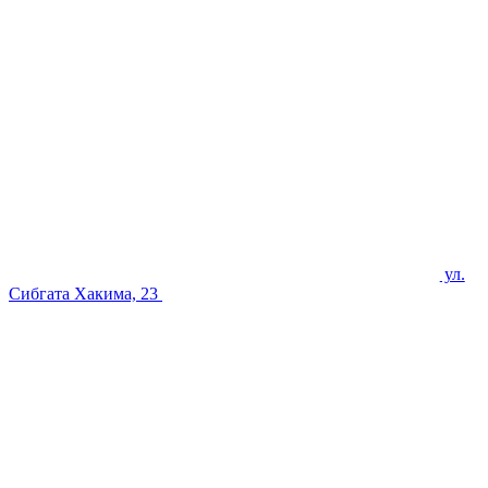
ул.
Сибгата Хакима, 23