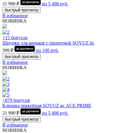
21 990 ₽
по
5 498
руб.
быстрый просмотр
В избранное
НОВИНКА
+15 бонусов
Шнурки для коньков с пропиткой SOYUZ bc
399 ₽
по
100
руб.
быстрый просмотр
В избранное
НОВИНКА
+879 бонусов
Клюшка хоккейная SOYUZ вс ACE PRIME
21 990 ₽
по
5 498
руб.
быстрый просмотр
В избранное
НОВИНКА