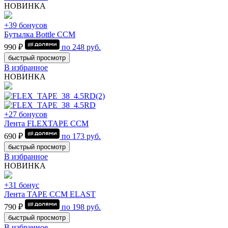
НОВИНКА
+39 бонусов
Бутылка Bottle CCM
990 ₽
по
248
руб.
быстрый просмотр
В избранное
НОВИНКА
+27 бонусов
Лента FLEXTAPE CCM
690 ₽
по
173
руб.
быстрый просмотр
В избранное
НОВИНКА
+31 бонус
Лента TAPE CCM ELAST
790 ₽
по
198
руб.
быстрый просмотр
В избранное