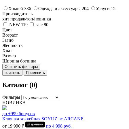
Хоккей
336
Одежда и аксессуары
204
Услуги
15
Производитель
хит продаж/топ/новинка
NEW
119
sale
80
Цвет
Возраст
Загиб
Жесткость
Хват
Размер
Ширина ботинка
Очистить фильтры
очистить
Применить
Каталог (0)
Фильтры
НОВИНКА
до +999 бонусов
Клюшка хоккейная SOYUZ вс ARCANE
от 19 990 ₽
по
4 998
руб.