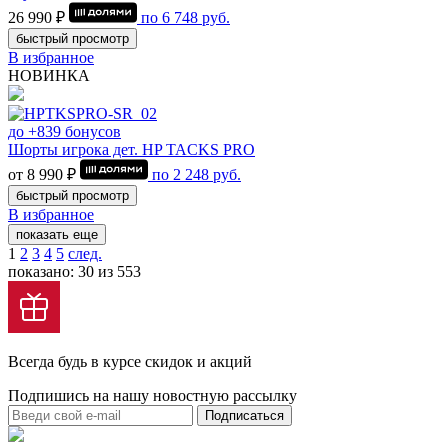
26 990 ₽
по
6 748
руб.
быстрый просмотр
В избранное
НОВИНКА
до +839 бонусов
Шорты игрока дет. HP TACKS PRO
от 8 990 ₽
по
2 248
руб.
быстрый просмотр
В избранное
показать еще
1
2
3
4
5
след.
показано: 30 из 553
Всегда будь в курсе скидок и акций
Подпишись на нашу новостную рассылку
Подписаться