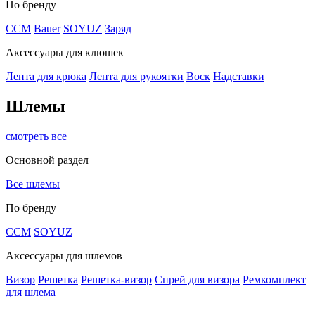
По бренду
CCM
Bauer
SOYUZ
Заряд
Аксессуары для клюшек
Лента для крюка
Лента для рукоятки
Воск
Надставки
Шлемы
смотреть все
Основной раздел
Все шлемы
По бренду
CCM
SOYUZ
Аксессуары для шлемов
Визор
Решетка
Решетка-визор
Спрей для визора
Ремкомплект
для шлема