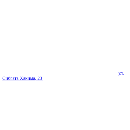
ул.
Сибгата Хакима, 23