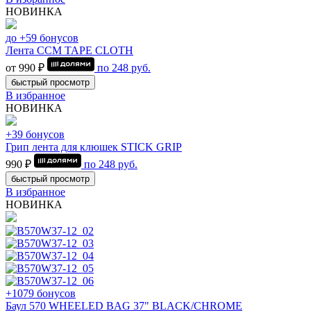
НОВИНКА
до +59 бонусов
Лента CCM TAPE CLOTH
от 990 ₽
по
248
руб.
быстрый просмотр
В избранное
НОВИНКА
+39 бонусов
Грип лента для клюшек STICK GRIP
990 ₽
по
248
руб.
быстрый просмотр
В избранное
НОВИНКА
+1079 бонусов
Баул 570 WHEELED BAG 37" BLACK/CHROME