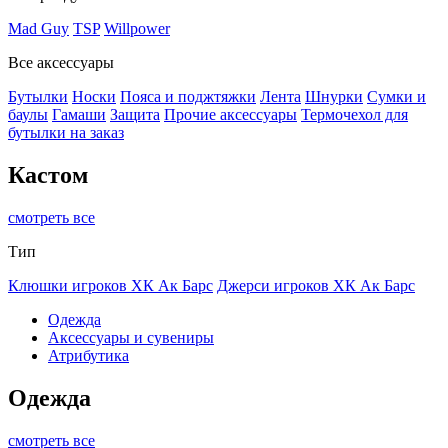
Mad Guy
TSP
Willpower
Все аксессуары
Бутылки
Носки
Пояса и поджтяжки
Лента
Шнурки
Сумки и
баулы
Гамаши
Защита
Прочие аксессуары
Термочехол для
бутылки на заказ
Кастом
смотреть все
Тип
Клюшки игроков ХК Ак Барс
Джерси игроков ХК Ак Барс
Одежда
Аксессуары и сувениры
Атрибутика
Одежда
смотреть все