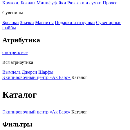
Кружки, Бокалы
Минифуфайки
Рюкзаки и сумки
Прочее
Сувениры
Брелоки
Значки
Магниты
Подарки и игрушки
Сувенирные
шайбы
Атрибутика
смотреть все
Вся атрибутика
Вымпела
Джерси
Шарфы
Экипировочный центр «Ак Барс»
Каталог
Каталог
Экипировочный центр «Ак Барс»
Каталог
Фильтры