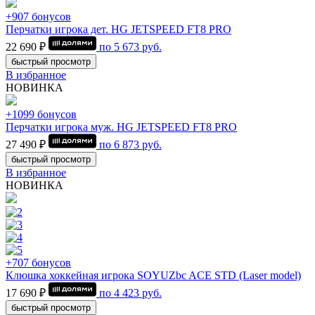
+907 бонусов
Перчатки игрока дет. HG JETSPEED FT8 PRO
22 690 ₽
по
5 673
руб.
быстрый просмотр
В избранное
НОВИНКА
+1099 бонусов
Перчатки игрока муж. HG JETSPEED FT8 PRO
27 490 ₽
по
6 873
руб.
быстрый просмотр
В избранное
НОВИНКА
+707 бонусов
Клюшка хоккейная игрока SOYUZbc ACE STD (Laser model)
17 690 ₽
по
4 423
руб.
быстрый просмотр