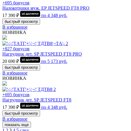
+695 бонусов
Налокотники муж. EP JETSPEED FT8 PRO
17 390 ₽
по
4 348
руб.
быстрый просмотр
В избранное
НОВИНКА
+827 бонусов
Нагрудник дет. SP JETSPEED FT8 PRO
20 690 ₽
по
5 173
руб.
быстрый просмотр
В избранное
НОВИНКА
+695 бонусов
Нагрудник дет. SP JETSPEED FT8
17 390 ₽
по
4 348
руб.
быстрый просмотр
В избранное
показать еще
1
2
3
4
5
след.