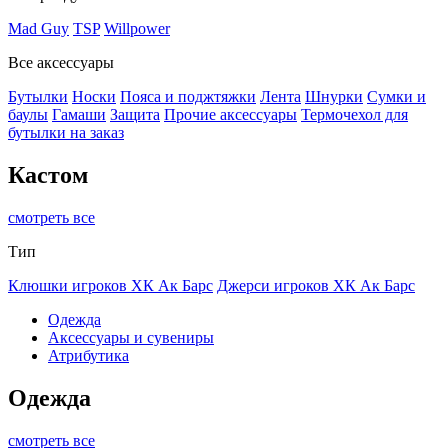
Mad Guy
TSP
Willpower
Все аксессуары
Бутылки
Носки
Пояса и поджтяжки
Лента
Шнурки
Сумки и
баулы
Гамаши
Защита
Прочие аксессуары
Термочехол для
бутылки на заказ
Кастом
смотреть все
Тип
Клюшки игроков ХК Ак Барс
Джерси игроков ХК Ак Барс
Одежда
Аксессуары и сувениры
Атрибутика
Одежда
смотреть все