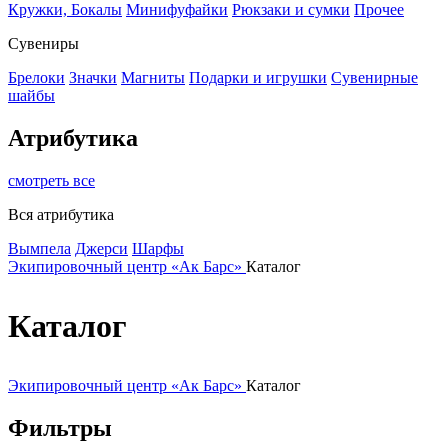
Кружки, Бокалы
Минифуфайки
Рюкзаки и сумки
Прочее
Сувениры
Брелоки
Значки
Магниты
Подарки и игрушки
Сувенирные
шайбы
Атрибутика
смотреть все
Вся атрибутика
Вымпела
Джерси
Шарфы
Экипировочный центр «Ак Барс»
Каталог
Каталог
Экипировочный центр «Ак Барс»
Каталог
Фильтры