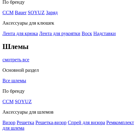
По бренду
CCM
Bauer
SOYUZ
Заряд
Аксессуары для клюшек
Лента для крюка
Лента для рукоятки
Воск
Надставки
Шлемы
смотреть все
Основной раздел
Все шлемы
По бренду
CCM
SOYUZ
Аксессуары для шлемов
Визор
Решетка
Решетка-визор
Спрей для визора
Ремкомплект
для шлема