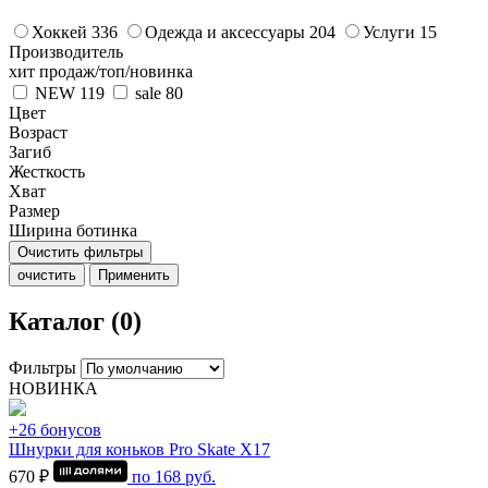
Хоккей
336
Одежда и аксессуары
204
Услуги
15
Производитель
хит продаж/топ/новинка
NEW
119
sale
80
Цвет
Возраст
Загиб
Жесткость
Хват
Размер
Ширина ботинка
Очистить фильтры
очистить
Применить
Каталог (0)
Фильтры
НОВИНКА
+26 бонусов
Шнурки для коньков Pro Skate Х17
670 ₽
по
168
руб.