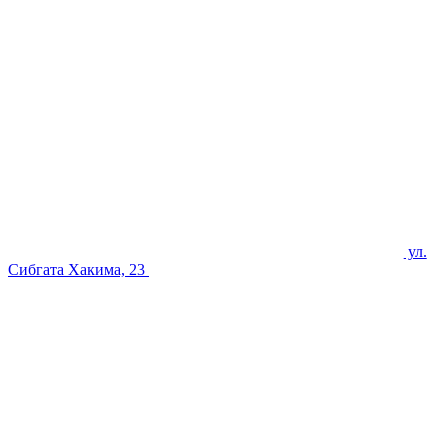
ул.
Сибгата Хакима, 23