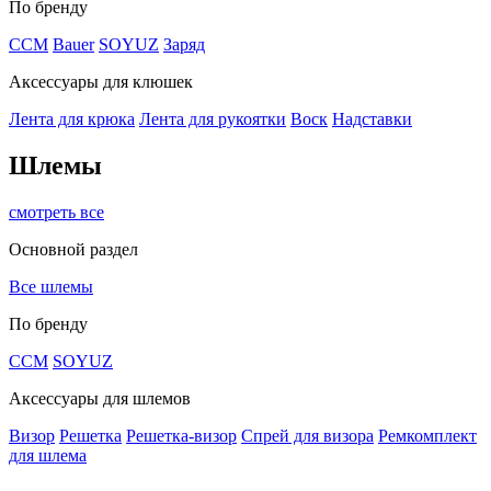
По бренду
CCM
Bauer
SOYUZ
Заряд
Аксессуары для клюшек
Лента для крюка
Лента для рукоятки
Воск
Надставки
Шлемы
смотреть все
Основной раздел
Все шлемы
По бренду
CCM
SOYUZ
Аксессуары для шлемов
Визор
Решетка
Решетка-визор
Спрей для визора
Ремкомплект
для шлема