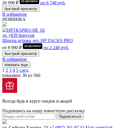
26 990 ₽
по
6 748
руб.
быстрый просмотр
В избранное
НОВИНКА
до +839 бонусов
Шорты игрока дет. HP TACKS PRO
от 8 990 ₽
по
2 248
руб.
быстрый просмотр
В избранное
показать еще
1
2
3
4
5
след.
показано: 30 из 560
Всегда будь в курсе скидок и акций
Подпишись на нашу новостную рассылку
Подписаться
ул. Сибгата Хакима, 23
+7 (987) 261 97 42
Ekip-centr@ak-