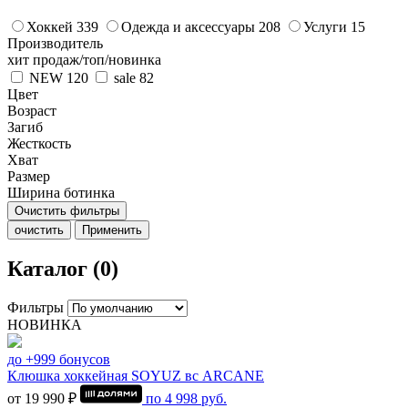
Хоккей
339
Одежда и аксессуары
208
Услуги
15
Производитель
хит продаж/топ/новинка
NEW
120
sale
82
Цвет
Возраст
Загиб
Жесткость
Хват
Размер
Ширина ботинка
Очистить фильтры
очистить
Применить
Каталог (0)
Фильтры
НОВИНКА
до +999 бонусов
Клюшка хоккейная SOYUZ вс ARCANE
от 19 990 ₽
по
4 998
руб.