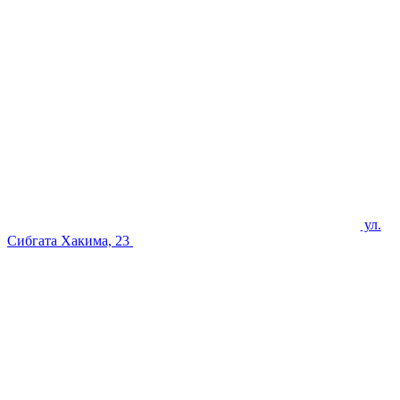
ул.
Сибгата Хакима, 23