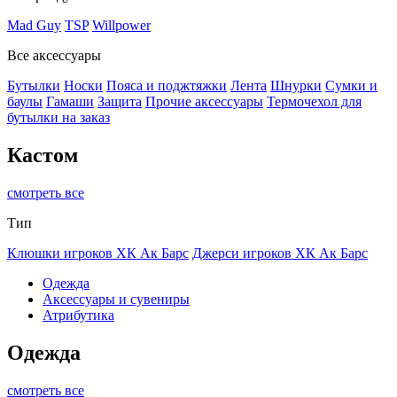
Mad Guy
TSP
Willpower
Все аксессуары
Бутылки
Носки
Пояса и поджтяжки
Лента
Шнурки
Сумки и
баулы
Гамаши
Защита
Прочие аксессуары
Термочехол для
бутылки на заказ
Кастом
смотреть все
Тип
Клюшки игроков ХК Ак Барс
Джерси игроков ХК Ак Барс
Одежда
Аксессуары и сувениры
Атрибутика
Одежда
смотреть все