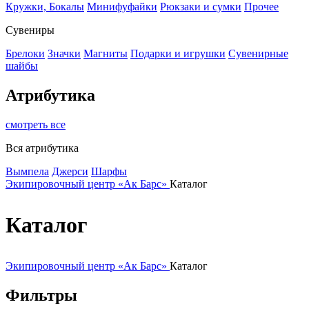
Кружки, Бокалы
Минифуфайки
Рюкзаки и сумки
Прочее
Сувениры
Брелоки
Значки
Магниты
Подарки и игрушки
Сувенирные
шайбы
Атрибутика
смотреть все
Вся атрибутика
Вымпела
Джерси
Шарфы
Экипировочный центр «Ак Барс»
Каталог
Каталог
Экипировочный центр «Ак Барс»
Каталог
Фильтры