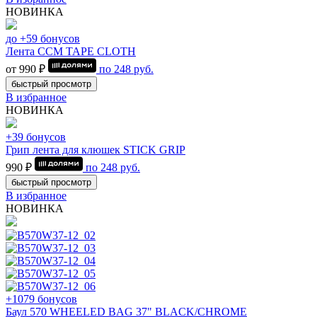
НОВИНКА
до +59 бонусов
Лента CCM TAPE CLOTH
от 990 ₽
по
248
руб.
быстрый просмотр
В избранное
НОВИНКА
+39 бонусов
Грип лента для клюшек STICK GRIP
990 ₽
по
248
руб.
быстрый просмотр
В избранное
НОВИНКА
+1079 бонусов
Баул 570 WHEELED BAG 37" BLACK/CHROME