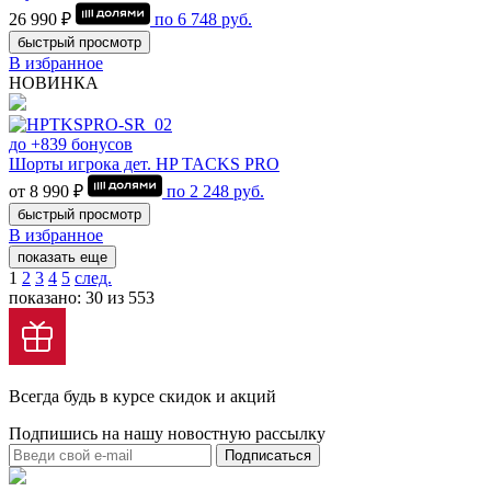
26 990 ₽
по
6 748
руб.
быстрый просмотр
В избранное
НОВИНКА
до +839 бонусов
Шорты игрока дет. HP TACKS PRO
от 8 990 ₽
по
2 248
руб.
быстрый просмотр
В избранное
показать еще
1
2
3
4
5
след.
показано: 30 из 553
Всегда будь в курсе скидок и акций
Подпишись на нашу новостную рассылку
Подписаться