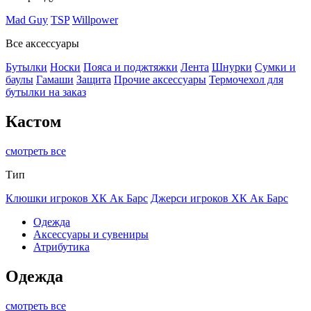
Mad Guy
TSP
Willpower
Все аксессуары
Бутылки
Носки
Пояса и поджтяжки
Лента
Шнурки
Сумки и
баулы
Гамаши
Защита
Прочие аксессуары
Термочехол для
бутылки на заказ
Кастом
смотреть все
Тип
Клюшки игроков ХК Ак Барс
Джерси игроков ХК Ак Барс
Одежда
Аксессуары и сувениры
Атрибутика
Одежда
смотреть все