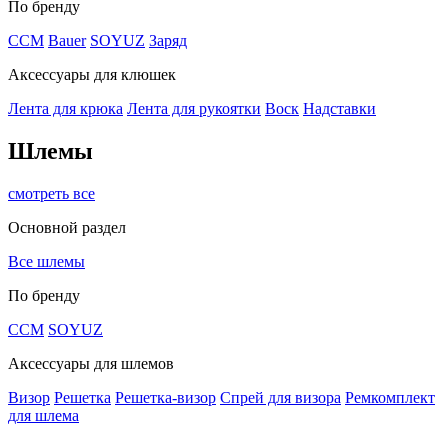
По бренду
CCM
Bauer
SOYUZ
Заряд
Аксессуары для клюшек
Лента для крюка
Лента для рукоятки
Воск
Надставки
Шлемы
смотреть все
Основной раздел
Все шлемы
По бренду
CCM
SOYUZ
Аксессуары для шлемов
Визор
Решетка
Решетка-визор
Спрей для визора
Ремкомплект
для шлема