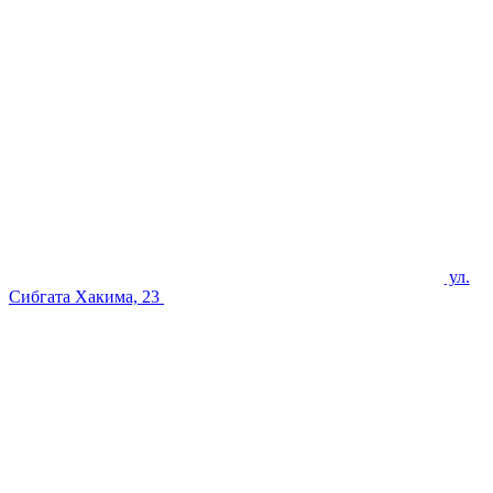
ул.
Сибгата Хакима, 23