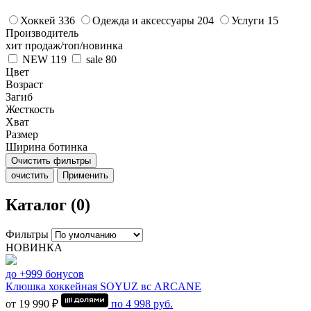
Хоккей
336
Одежда и аксессуары
204
Услуги
15
Производитель
хит продаж/топ/новинка
NEW
119
sale
80
Цвет
Возраст
Загиб
Жесткость
Хват
Размер
Ширина ботинка
Очистить фильтры
очистить
Применить
Каталог (0)
Фильтры
НОВИНКА
до +999 бонусов
Клюшка хоккейная SOYUZ вс ARCANE
от 19 990 ₽
по
4 998
руб.