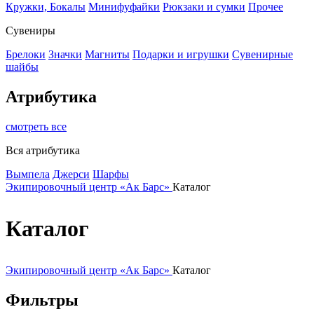
Кружки, Бокалы
Минифуфайки
Рюкзаки и сумки
Прочее
Сувениры
Брелоки
Значки
Магниты
Подарки и игрушки
Сувенирные
шайбы
Атрибутика
смотреть все
Вся атрибутика
Вымпела
Джерси
Шарфы
Экипировочный центр «Ак Барс»
Каталог
Каталог
Экипировочный центр «Ак Барс»
Каталог
Фильтры