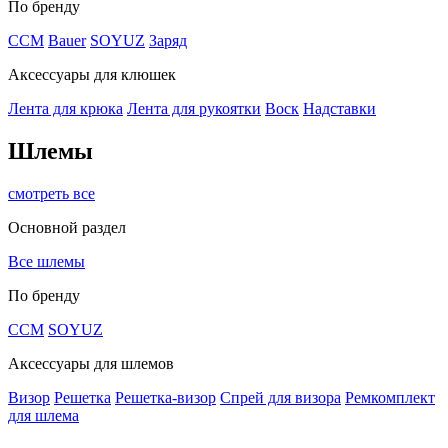
По бренду
CCM
Bauer
SOYUZ
Заряд
Аксессуары для клюшек
Лента для крюка
Лента для рукоятки
Воск
Надставки
Шлемы
смотреть все
Основной раздел
Все шлемы
По бренду
CCM
SOYUZ
Аксессуары для шлемов
Визор
Решетка
Решетка-визор
Спрей для визора
Ремкомплект
для шлема