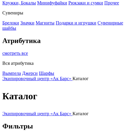
Кружки, Бокалы
Минифуфайки
Рюкзаки и сумки
Прочее
Сувениры
Брелоки
Значки
Магниты
Подарки и игрушки
Сувенирные
шайбы
Атрибутика
смотреть все
Вся атрибутика
Вымпела
Джерси
Шарфы
Экипировочный центр «Ак Барс»
Каталог
Каталог
Экипировочный центр «Ак Барс»
Каталог
Фильтры