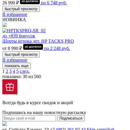
26 990 ₽
по
6 748
руб.
быстрый просмотр
В избранное
НОВИНКА
до +839 бонусов
Шорты игрока дет. HP TACKS PRO
от 8 990 ₽
по
2 248
руб.
быстрый просмотр
В избранное
показать еще
1
2
3
4
5
след.
показано: 30 из 560
Всегда будь в курсе скидок и акций
Подпишись на нашу новостную рассылку
Подписаться
ул. Сибгата Хакима, 23
+7 (987) 261 97 42
Ekip-centr@ak-