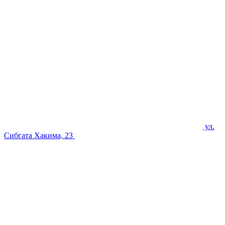
ул.
Сибгата Хакима, 23