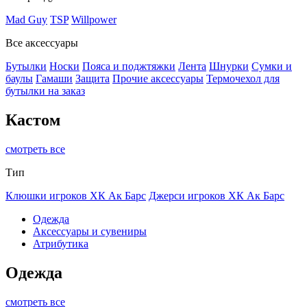
Mad Guy
TSP
Willpower
Все аксессуары
Бутылки
Носки
Пояса и поджтяжки
Лента
Шнурки
Сумки и
баулы
Гамаши
Защита
Прочие аксессуары
Термочехол для
бутылки на заказ
Кастом
смотреть все
Тип
Клюшки игроков ХК Ак Барс
Джерси игроков ХК Ак Барс
Одежда
Аксессуары и сувениры
Атрибутика
Одежда
смотреть все