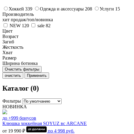
Хоккей
339
Одежда и аксессуары
208
Услуги
15
Производитель
хит продаж/топ/новинка
NEW
120
sale
82
Цвет
Возраст
Загиб
Жесткость
Хват
Размер
Ширина ботинка
Очистить фильтры
очистить
Применить
Каталог (0)
Фильтры
НОВИНКА
до +999 бонусов
Клюшка хоккейная SOYUZ вс ARCANE
от 19 990 ₽
по
4 998
руб.