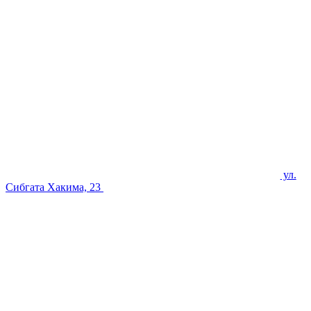
ул.
Сибгата Хакима, 23