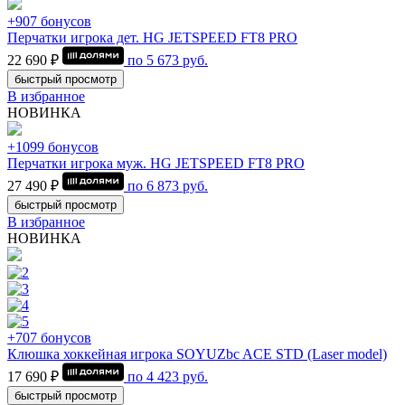
+907 бонусов
Перчатки игрока дет. HG JETSPEED FT8 PRO
22 690 ₽
по
5 673
руб.
быстрый просмотр
В избранное
НОВИНКА
+1099 бонусов
Перчатки игрока муж. HG JETSPEED FT8 PRO
27 490 ₽
по
6 873
руб.
быстрый просмотр
В избранное
НОВИНКА
+707 бонусов
Клюшка хоккейная игрока SOYUZbc ACE STD (Laser model)
17 690 ₽
по
4 423
руб.
быстрый просмотр