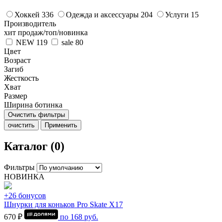
Хоккей
336
Одежда и аксессуары
204
Услуги
15
Производитель
хит продаж/топ/новинка
NEW
119
sale
80
Цвет
Возраст
Загиб
Жесткость
Хват
Размер
Ширина ботинка
Очистить фильтры
очистить
Применить
Каталог (0)
Фильтры
НОВИНКА
+26 бонусов
Шнурки для коньков Pro Skate Х17
670 ₽
по
168
руб.