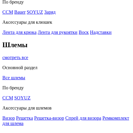
По бренду
CCM
Bauer
SOYUZ
Заряд
Аксессуары для клюшек
Лента для крюка
Лента для рукоятки
Воск
Надставки
Шлемы
смотреть все
Основной раздел
Все шлемы
По бренду
CCM
SOYUZ
Аксессуары для шлемов
Визор
Решетка
Решетка-визор
Спрей для визора
Ремкомплект
для шлема