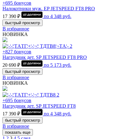
+695 бонусов
Налокотники муж. EP JETSPEED FT8 PRO
17 390 ₽
по
4 348
руб.
быстрый просмотр
В избранное
НОВИНКА
+827 бонусов
Нагрудник дет. SP JETSPEED FT8 PRO
20 690 ₽
по
5 173
руб.
быстрый просмотр
В избранное
НОВИНКА
+695 бонусов
Нагрудник дет. SP JETSPEED FT8
17 390 ₽
по
4 348
руб.
быстрый просмотр
В избранное
показать еще
1
2
3
4
5
след.