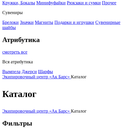
Кружки, Бокалы
Минифуфайки
Рюкзаки и сумки
Прочее
Сувениры
Брелоки
Значки
Магниты
Подарки и игрушки
Сувенирные
шайбы
Атрибутика
смотреть все
Вся атрибутика
Вымпела
Джерси
Шарфы
Экипировочный центр «Ак Барс»
Каталог
Каталог
Экипировочный центр «Ак Барс»
Каталог
Фильтры