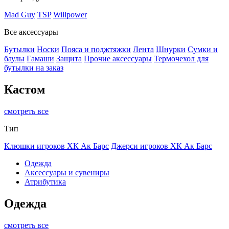
Mad Guy
TSP
Willpower
Все аксессуары
Бутылки
Носки
Пояса и поджтяжки
Лента
Шнурки
Сумки и
баулы
Гамаши
Защита
Прочие аксессуары
Термочехол для
бутылки на заказ
Кастом
смотреть все
Тип
Клюшки игроков ХК Ак Барс
Джерси игроков ХК Ак Барс
Одежда
Аксессуары и сувениры
Атрибутика
Одежда
смотреть все