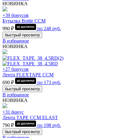
НОВИНКА
+39 бонусов
Бутылка Bottle CCM
990 ₽
по
248
руб.
быстрый просмотр
В избранное
НОВИНКА
+27 бонусов
Лента FLEXTAPE CCM
690 ₽
по
173
руб.
быстрый просмотр
В избранное
НОВИНКА
+31 бонус
Лента TAPE CCM ELAST
790 ₽
по
198
руб.
быстрый просмотр
В избранное