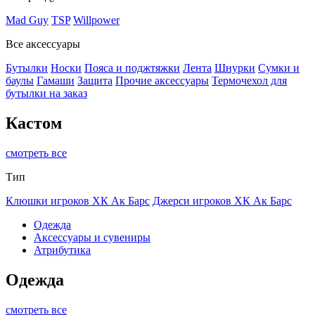
Mad Guy
TSP
Willpower
Все аксессуары
Бутылки
Носки
Пояса и поджтяжки
Лента
Шнурки
Сумки и
баулы
Гамаши
Защита
Прочие аксессуары
Термочехол для
бутылки на заказ
Кастом
смотреть все
Тип
Клюшки игроков ХК Ак Барс
Джерси игроков ХК Ак Барс
Одежда
Аксессуары и сувениры
Атрибутика
Одежда
смотреть все