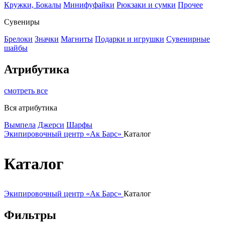
Кружки, Бокалы
Минифуфайки
Рюкзаки и сумки
Прочее
Сувениры
Брелоки
Значки
Магниты
Подарки и игрушки
Сувенирные
шайбы
Атрибутика
смотреть все
Вся атрибутика
Вымпела
Джерси
Шарфы
Экипировочный центр «Ак Барс»
Каталог
Каталог
Экипировочный центр «Ак Барс»
Каталог
Фильтры