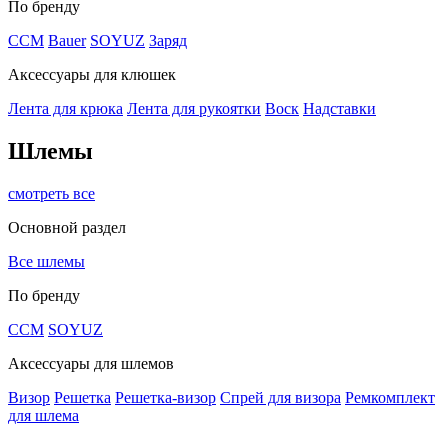
По бренду
CCM
Bauer
SOYUZ
Заряд
Аксессуары для клюшек
Лента для крюка
Лента для рукоятки
Воск
Надставки
Шлемы
смотреть все
Основной раздел
Все шлемы
По бренду
CCM
SOYUZ
Аксессуары для шлемов
Визор
Решетка
Решетка-визор
Спрей для визора
Ремкомплект
для шлема