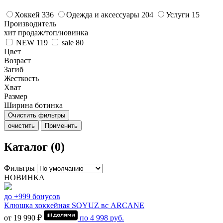
Хоккей
336
Одежда и аксессуары
204
Услуги
15
Производитель
хит продаж/топ/новинка
NEW
119
sale
80
Цвет
Возраст
Загиб
Жесткость
Хват
Размер
Ширина ботинка
Очистить фильтры
очистить
Применить
Каталог (0)
Фильтры
НОВИНКА
до +999 бонусов
Клюшка хоккейная SOYUZ вс ARCANE
от 19 990 ₽
по
4 998
руб.