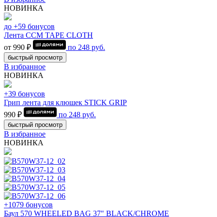
НОВИНКА
до +59 бонусов
Лента CCM TAPE CLOTH
от 990 ₽
по
248
руб.
быстрый просмотр
В избранное
НОВИНКА
+39 бонусов
Грип лента для клюшек STICK GRIP
990 ₽
по
248
руб.
быстрый просмотр
В избранное
НОВИНКА
+1079 бонусов
Баул 570 WHEELED BAG 37" BLACK/CHROME