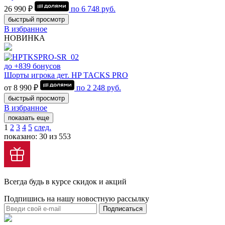
26 990 ₽
по
6 748
руб.
быстрый просмотр
В избранное
НОВИНКА
до +839 бонусов
Шорты игрока дет. HP TACKS PRO
от 8 990 ₽
по
2 248
руб.
быстрый просмотр
В избранное
показать еще
1
2
3
4
5
след.
показано: 30 из 553
Всегда будь в курсе скидок и акций
Подпишись на нашу новостную рассылку
Подписаться