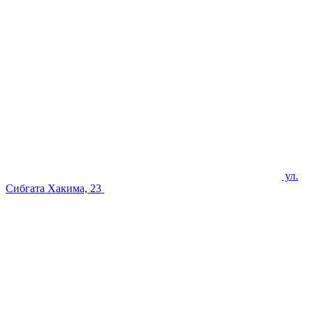
ул.
Сибгата Хакима, 23