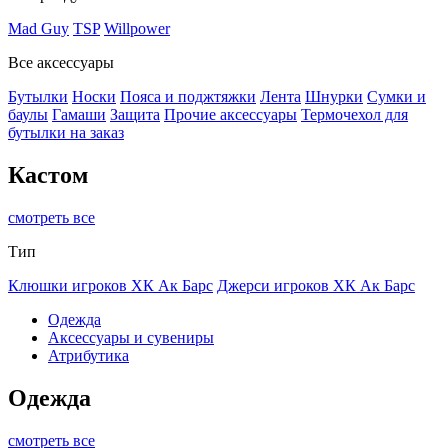
Mad Guy
TSP
Willpower
Все аксессуары
Бутылки
Носки
Пояса и поджтяжки
Лента
Шнурки
Сумки и
баулы
Гамаши
Защита
Прочие аксессуары
Термочехол для
бутылки на заказ
Кастом
смотреть все
Тип
Клюшки игроков ХК Ак Барс
Джерси игроков ХК Ак Барс
Одежда
Аксессуары и сувениры
Атрибутика
Одежда
смотреть все