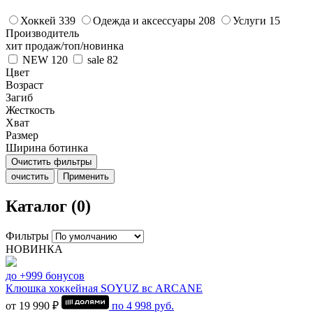
Хоккей
339
Одежда и аксессуары
208
Услуги
15
Производитель
хит продаж/топ/новинка
NEW
120
sale
82
Цвет
Возраст
Загиб
Жесткость
Хват
Размер
Ширина ботинка
Очистить фильтры
очистить
Применить
Каталог (0)
Фильтры
НОВИНКА
до +999 бонусов
Клюшка хоккейная SOYUZ вс ARCANE
от 19 990 ₽
по
4 998
руб.