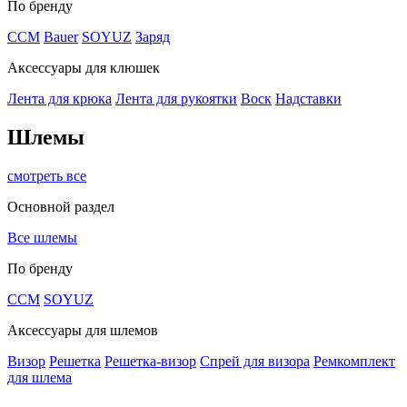
По бренду
CCM
Bauer
SOYUZ
Заряд
Аксессуары для клюшек
Лента для крюка
Лента для рукоятки
Воск
Надставки
Шлемы
смотреть все
Основной раздел
Все шлемы
По бренду
CCM
SOYUZ
Аксессуары для шлемов
Визор
Решетка
Решетка-визор
Спрей для визора
Ремкомплект
для шлема