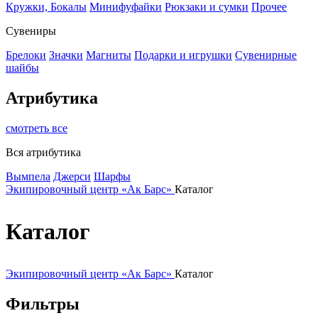
Кружки, Бокалы
Минифуфайки
Рюкзаки и сумки
Прочее
Сувениры
Брелоки
Значки
Магниты
Подарки и игрушки
Сувенирные
шайбы
Атрибутика
смотреть все
Вся атрибутика
Вымпела
Джерси
Шарфы
Экипировочный центр «Ак Барс»
Каталог
Каталог
Экипировочный центр «Ак Барс»
Каталог
Фильтры