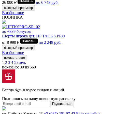
26 990 ₽
по
6 748
руб.
быстрый просмотр
В избранное
НОВИНКА
до +839 бонусов
Шорты игрока дет. HP TACKS PRO
от 8 990 ₽
по
2 248
руб.
быстрый просмотр
В избранное
показать еще
1
2
3
4
5
след.
показано: 30 из 560
Всегда будь в курсе скидок и акций
Подпишись на нашу новостную рассылку
Подписаться
ул. Сибгата Хакима, 23
+7 (987) 261 97 42
Ekip-centr@ak-