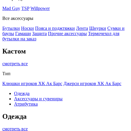
Mad Guy
TSP
Willpower
Все аксессуары
Бутылки
Носки
Пояса и поджтяжки
Лента
Шнурки
Сумки и
баулы
Гамаши
Защита
Прочие аксессуары
Термочехол для
бутылки на заказ
Кастом
смотреть все
Тип
Клюшки игроков ХК Ак Барс
Джерси игроков ХК Ак Барс
Одежда
Аксессуары и сувениры
Атрибутика
Одежда
смотреть все