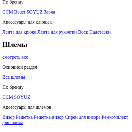
По бренду
CCM
Bauer
SOYUZ
Заряд
Аксессуары для клюшек
Лента для крюка
Лента для рукоятки
Воск
Надставки
Шлемы
смотреть все
Основной раздел
Все шлемы
По бренду
CCM
SOYUZ
Аксессуары для шлемов
Визор
Решетка
Решетка-визор
Спрей для визора
Ремкомплект
для шлема