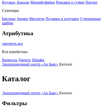
Кружки, Бокалы
Минифуфайки
Рюкзаки и сумки
Прочее
Сувениры
Брелоки
Значки
Магниты
Подарки и игрушки
Сувенирные
шайбы
Атрибутика
смотреть все
Вся атрибутика
Вымпела
Джерси
Шарфы
Экипировочный центр «Ак Барс»
Каталог
Каталог
Экипировочный центр «Ак Барс»
Каталог
Фильтры