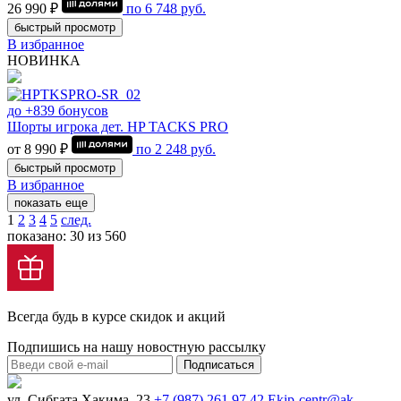
26 990 ₽
по
6 748
руб.
быстрый просмотр
В избранное
НОВИНКА
до +839 бонусов
Шорты игрока дет. HP TACKS PRO
от 8 990 ₽
по
2 248
руб.
быстрый просмотр
В избранное
показать еще
1
2
3
4
5
след.
показано: 30 из 560
Всегда будь в курсе скидок и акций
Подпишись на нашу новостную рассылку
Подписаться
ул. Сибгата Хакима, 23
+7 (987) 261 97 42
Ekip-centr@ak-