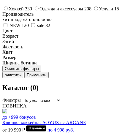
Хоккей
339
Одежда и аксессуары
208
Услуги
15
Производитель
хит продаж/топ/новинка
NEW
120
sale
82
Цвет
Возраст
Загиб
Жесткость
Хват
Размер
Ширина ботинка
Очистить фильтры
очистить
Применить
Каталог (0)
Фильтры
НОВИНКА
до +999 бонусов
Клюшка хоккейная SOYUZ вс ARCANE
от 19 990 ₽
по
4 998
руб.