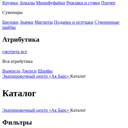
Кружки, Бокалы
Минифуфайки
Рюкзаки и сумки
Прочее
Сувениры
Брелоки
Значки
Магниты
Подарки и игрушки
Сувенирные
шайбы
Атрибутика
смотреть все
Вся атрибутика
Вымпела
Джерси
Шарфы
Экипировочный центр «Ак Барс»
Каталог
Каталог
Экипировочный центр «Ак Барс»
Каталог
Фильтры