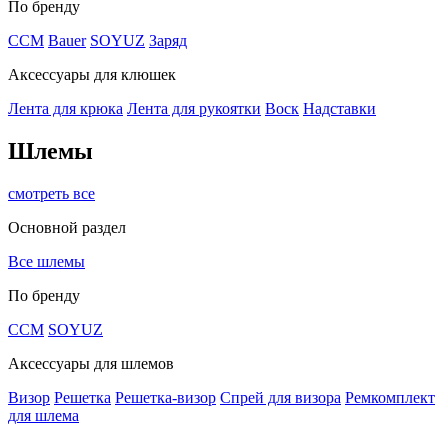
По бренду
CCM
Bauer
SOYUZ
Заряд
Аксессуары для клюшек
Лента для крюка
Лента для рукоятки
Воск
Надставки
Шлемы
смотреть все
Основной раздел
Все шлемы
По бренду
CCM
SOYUZ
Аксессуары для шлемов
Визор
Решетка
Решетка-визор
Спрей для визора
Ремкомплект
для шлема