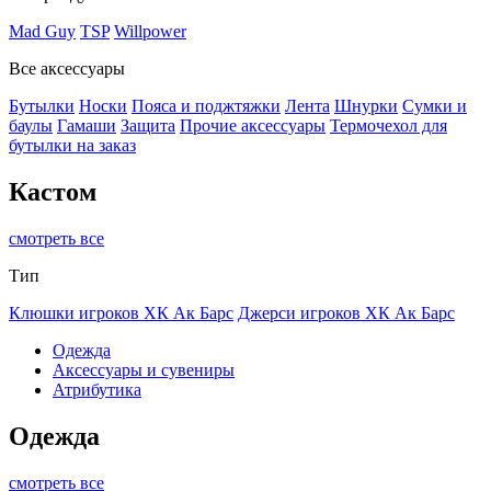
Mad Guy
TSP
Willpower
Все аксессуары
Бутылки
Носки
Пояса и поджтяжки
Лента
Шнурки
Сумки и
баулы
Гамаши
Защита
Прочие аксессуары
Термочехол для
бутылки на заказ
Кастом
смотреть все
Тип
Клюшки игроков ХК Ак Барс
Джерси игроков ХК Ак Барс
Одежда
Аксессуары и сувениры
Атрибутика
Одежда
смотреть все