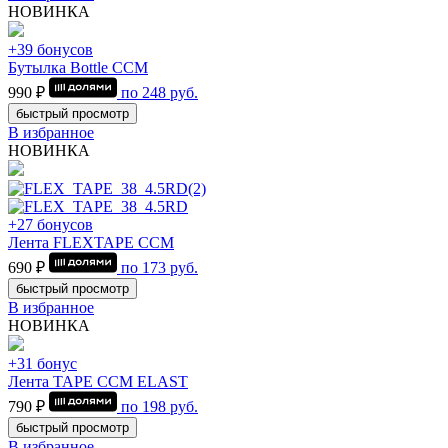
НОВИНКА
+39 бонусов
Бутылка Bottle CCM
990 ₽
по
248
руб.
быстрый просмотр
В избранное
НОВИНКА
+27 бонусов
Лента FLEXTAPE CCM
690 ₽
по
173
руб.
быстрый просмотр
В избранное
НОВИНКА
+31 бонус
Лента TAPE CCM ELAST
790 ₽
по
198
руб.
быстрый просмотр
В избранное