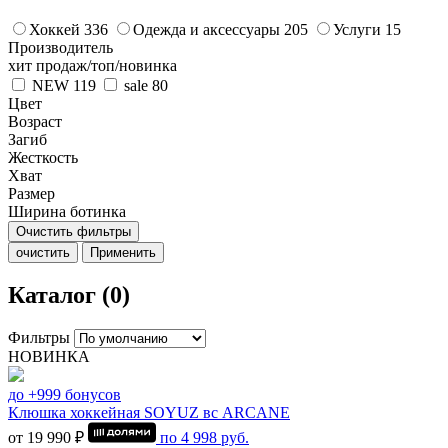
Хоккей
336
Одежда и аксессуары
205
Услуги
15
Производитель
хит продаж/топ/новинка
NEW
119
sale
80
Цвет
Возраст
Загиб
Жесткость
Хват
Размер
Ширина ботинка
Очистить фильтры
очистить
Применить
Каталог (0)
Фильтры
НОВИНКА
до +999 бонусов
Клюшка хоккейная SOYUZ вс ARCANE
от 19 990 ₽
по
4 998
руб.