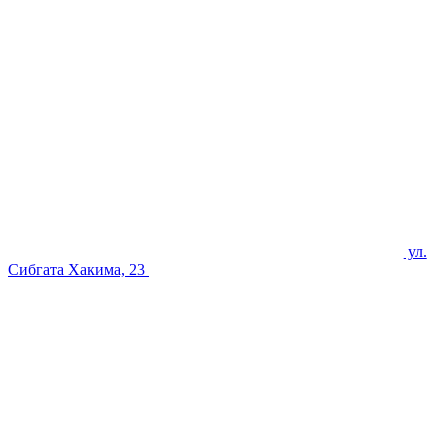
ул.
Сибгата Хакима, 23