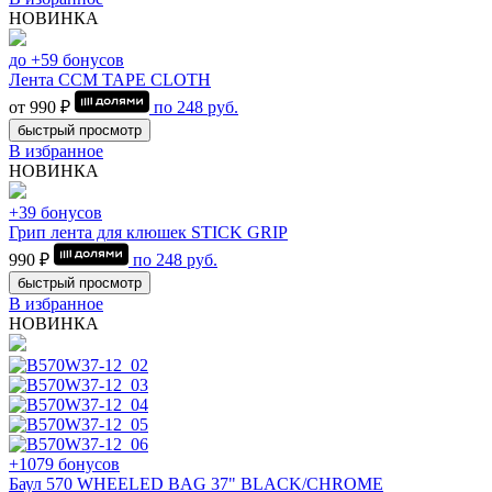
НОВИНКА
до +59 бонусов
Лента CCM TAPE CLOTH
от 990 ₽
по
248
руб.
быстрый просмотр
В избранное
НОВИНКА
+39 бонусов
Грип лента для клюшек STICK GRIP
990 ₽
по
248
руб.
быстрый просмотр
В избранное
НОВИНКА
+1079 бонусов
Баул 570 WHEELED BAG 37" BLACK/CHROME