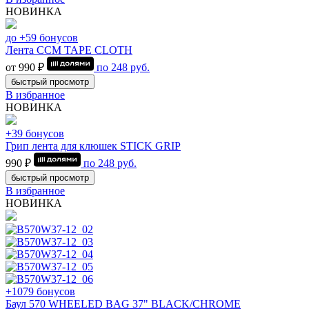
НОВИНКА
до +59 бонусов
Лента CCM TAPE CLOTH
от 990 ₽
по
248
руб.
быстрый просмотр
В избранное
НОВИНКА
+39 бонусов
Грип лента для клюшек STICK GRIP
990 ₽
по
248
руб.
быстрый просмотр
В избранное
НОВИНКА
+1079 бонусов
Баул 570 WHEELED BAG 37" BLACK/CHROME