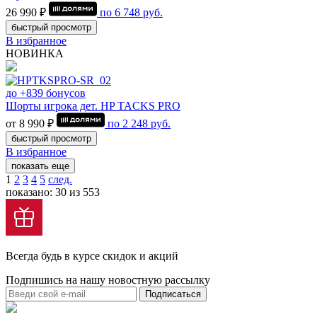
26 990 ₽
по
6 748
руб.
быстрый просмотр
В избранное
НОВИНКА
до +839 бонусов
Шорты игрока дет. HP TACKS PRO
от 8 990 ₽
по
2 248
руб.
быстрый просмотр
В избранное
показать еще
1
2
3
4
5
след.
показано: 30 из 553
Всегда будь в курсе скидок и акций
Подпишись на нашу новостную рассылку
Подписаться