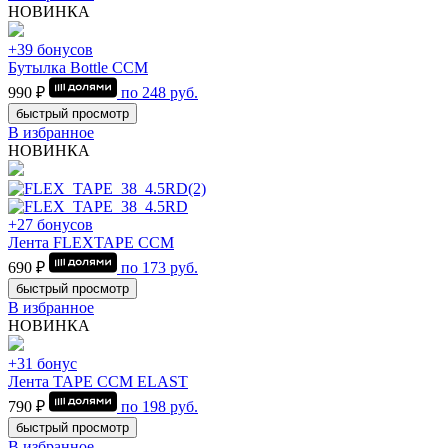
НОВИНКА
+39 бонусов
Бутылка Bottle CCM
990 ₽
по
248
руб.
быстрый просмотр
В избранное
НОВИНКА
+27 бонусов
Лента FLEXTAPE CCM
690 ₽
по
173
руб.
быстрый просмотр
В избранное
НОВИНКА
+31 бонус
Лента TAPE CCM ELAST
790 ₽
по
198
руб.
быстрый просмотр
В избранное