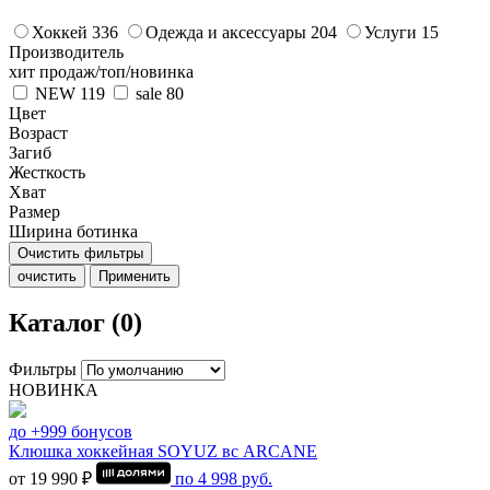
Хоккей
336
Одежда и аксессуары
204
Услуги
15
Производитель
хит продаж/топ/новинка
NEW
119
sale
80
Цвет
Возраст
Загиб
Жесткость
Хват
Размер
Ширина ботинка
Очистить фильтры
очистить
Применить
Каталог (0)
Фильтры
НОВИНКА
до +999 бонусов
Клюшка хоккейная SOYUZ вс ARCANE
от 19 990 ₽
по
4 998
руб.