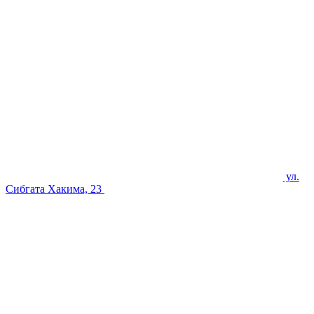
ул.
Сибгата Хакима, 23