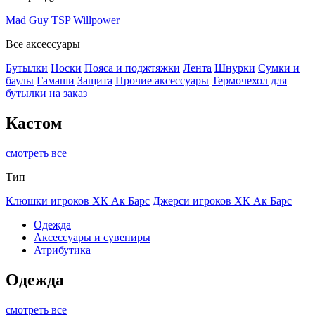
Mad Guy
TSP
Willpower
Все аксессуары
Бутылки
Носки
Пояса и поджтяжки
Лента
Шнурки
Сумки и
баулы
Гамаши
Защита
Прочие аксессуары
Термочехол для
бутылки на заказ
Кастом
смотреть все
Тип
Клюшки игроков ХК Ак Барс
Джерси игроков ХК Ак Барс
Одежда
Аксессуары и сувениры
Атрибутика
Одежда
смотреть все