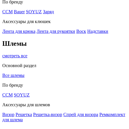
По бренду
CCM
Bauer
SOYUZ
Заряд
Аксессуары для клюшек
Лента для крюка
Лента для рукоятки
Воск
Надставки
Шлемы
смотреть все
Основной раздел
Все шлемы
По бренду
CCM
SOYUZ
Аксессуары для шлемов
Визор
Решетка
Решетка-визор
Спрей для визора
Ремкомплект
для шлема