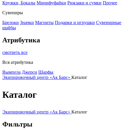
Кружки, Бокалы
Минифуфайки
Рюкзаки и сумки
Прочее
Сувениры
Брелоки
Значки
Магниты
Подарки и игрушки
Сувенирные
шайбы
Атрибутика
смотреть все
Вся атрибутика
Вымпела
Джерси
Шарфы
Экипировочный центр «Ак Барс»
Каталог
Каталог
Экипировочный центр «Ак Барс»
Каталог
Фильтры