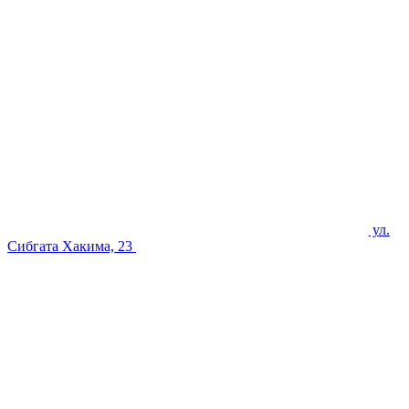
ул.
Сибгата Хакима, 23