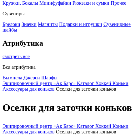
Кружки, Бокалы
Минифуфайки
Рюкзаки и сумки
Прочее
Сувениры
Брелоки
Значки
Магниты
Подарки и игрушки
Сувенирные
шайбы
Атрибутика
смотреть все
Вся атрибутика
Вымпела
Джерси
Шарфы
Экипировочный центр «Ак Барс»
Каталог
Хоккей
Коньки
Аксессуары для коньков
Оселки для заточки коньков
Оселки для заточки коньков
Экипировочный центр «Ак Барс»
Каталог
Хоккей
Коньки
Аксессуары для коньков
Оселки для заточки коньков