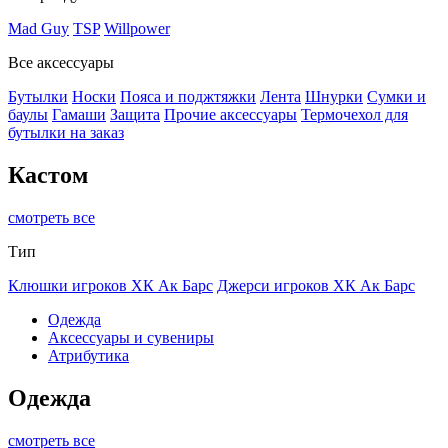
Mad Guy
TSP
Willpower
Все аксессуары
Бутылки
Носки
Пояса и поджтяжки
Лента
Шнурки
Сумки и
баулы
Гамаши
Защита
Прочие аксессуары
Термочехол для
бутылки на заказ
Кастом
смотреть все
Тип
Клюшки игроков ХК Ак Барс
Джерси игроков ХК Ак Барс
Одежда
Аксессуары и сувениры
Атрибутика
Одежда
смотреть все