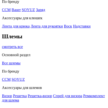
По бренду
CCM
Bauer
SOYUZ
Заряд
Аксессуары для клюшек
Лента для крюка
Лента для рукоятки
Воск
Надставки
Шлемы
смотреть все
Основной раздел
Все шлемы
По бренду
CCM
SOYUZ
Аксессуары для шлемов
Визор
Решетка
Решетка-визор
Спрей для визора
Ремкомплект
для шлема