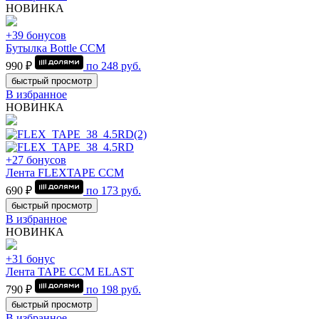
НОВИНКА
+39 бонусов
Бутылка Bottle CCM
990 ₽
по
248
руб.
быстрый просмотр
В избранное
НОВИНКА
+27 бонусов
Лента FLEXTAPE CCM
690 ₽
по
173
руб.
быстрый просмотр
В избранное
НОВИНКА
+31 бонус
Лента TAPE CCM ELAST
790 ₽
по
198
руб.
быстрый просмотр
В избранное