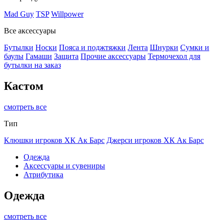
Mad Guy
TSP
Willpower
Все аксессуары
Бутылки
Носки
Пояса и поджтяжки
Лента
Шнурки
Сумки и
баулы
Гамаши
Защита
Прочие аксессуары
Термочехол для
бутылки на заказ
Кастом
смотреть все
Тип
Клюшки игроков ХК Ак Барс
Джерси игроков ХК Ак Барс
Одежда
Аксессуары и сувениры
Атрибутика
Одежда
смотреть все