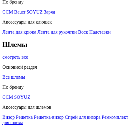
По бренду
CCM
Bauer
SOYUZ
Заряд
Аксессуары для клюшек
Лента для крюка
Лента для рукоятки
Воск
Надставки
Шлемы
смотреть все
Основной раздел
Все шлемы
По бренду
CCM
SOYUZ
Аксессуары для шлемов
Визор
Решетка
Решетка-визор
Спрей для визора
Ремкомплект
для шлема