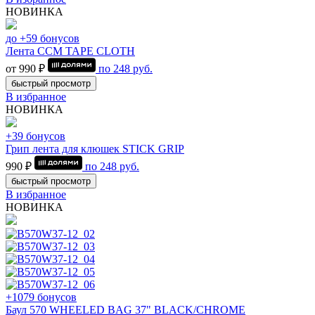
НОВИНКА
до +59 бонусов
Лента CCM TAPE CLOTH
от 990 ₽
по
248
руб.
быстрый просмотр
В избранное
НОВИНКА
+39 бонусов
Грип лента для клюшек STICK GRIP
990 ₽
по
248
руб.
быстрый просмотр
В избранное
НОВИНКА
+1079 бонусов
Баул 570 WHEELED BAG 37" BLACK/CHROME