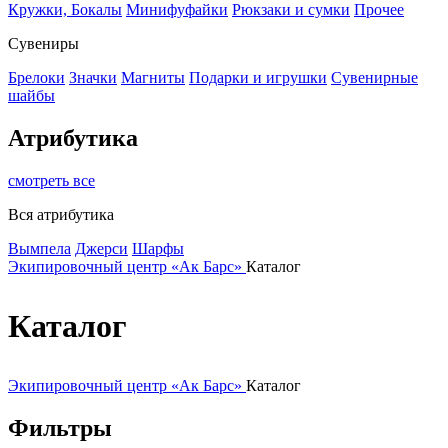
Кружки, Бокалы
Минифуфайки
Рюкзаки и сумки
Прочее
Сувениры
Брелоки
Значки
Магниты
Подарки и игрушки
Сувенирные
шайбы
Атрибутика
смотреть все
Вся атрибутика
Вымпела
Джерси
Шарфы
Экипировочный центр «Ак Барс»
Каталог
Каталог
Экипировочный центр «Ак Барс»
Каталог
Фильтры