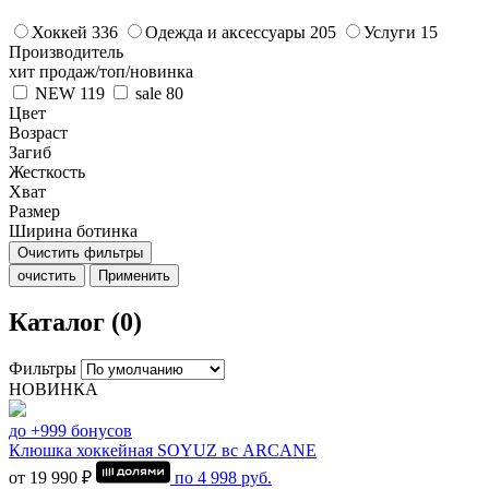
Хоккей
336
Одежда и аксессуары
205
Услуги
15
Производитель
хит продаж/топ/новинка
NEW
119
sale
80
Цвет
Возраст
Загиб
Жесткость
Хват
Размер
Ширина ботинка
Очистить фильтры
очистить
Применить
Каталог (0)
Фильтры
НОВИНКА
до +999 бонусов
Клюшка хоккейная SOYUZ вс ARCANE
от 19 990 ₽
по
4 998
руб.