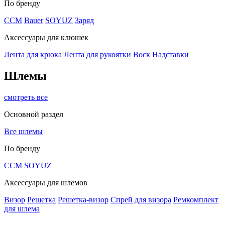
По бренду
CCM
Bauer
SOYUZ
Заряд
Аксессуары для клюшек
Лента для крюка
Лента для рукоятки
Воск
Надставки
Шлемы
смотреть все
Основной раздел
Все шлемы
По бренду
CCM
SOYUZ
Аксессуары для шлемов
Визор
Решетка
Решетка-визор
Спрей для визора
Ремкомплект
для шлема