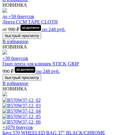
НОВИНКА
до +59 бонусов
Лента CCM TAPE CLOTH
от 990 ₽
по
248
руб.
быстрый просмотр
В избранное
НОВИНКА
+39 бонусов
Грип лента для клюшек STICK GRIP
990 ₽
по
248
руб.
быстрый просмотр
В избранное
НОВИНКА
+1079 бонусов
Баул 570 WHEELED BAG 37" BLACK/CHROME