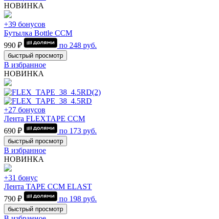
НОВИНКА
+39 бонусов
Бутылка Bottle CCM
990 ₽
по
248
руб.
быстрый просмотр
В избранное
НОВИНКА
+27 бонусов
Лента FLEXTAPE CCM
690 ₽
по
173
руб.
быстрый просмотр
В избранное
НОВИНКА
+31 бонус
Лента TAPE CCM ELAST
790 ₽
по
198
руб.
быстрый просмотр
В избранное