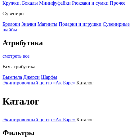
Кружки, Бокалы
Минифуфайки
Рюкзаки и сумки
Прочее
Сувениры
Брелоки
Значки
Магниты
Подарки и игрушки
Сувенирные
шайбы
Атрибутика
смотреть все
Вся атрибутика
Вымпела
Джерси
Шарфы
Экипировочный центр «Ак Барс»
Каталог
Каталог
Экипировочный центр «Ак Барс»
Каталог
Фильтры