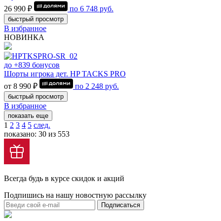
26 990 ₽
по
6 748
руб.
быстрый просмотр
В избранное
НОВИНКА
до +839 бонусов
Шорты игрока дет. HP TACKS PRO
от 8 990 ₽
по
2 248
руб.
быстрый просмотр
В избранное
показать еще
1
2
3
4
5
след.
показано: 30 из 553
Всегда будь в курсе скидок и акций
Подпишись на нашу новостную рассылку
Подписаться