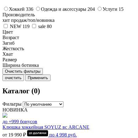
Хоккей
336
Одежда и аксессуары
204
Услуги
15
Производитель
хит продаж/топ/новинка
NEW
119
sale
80
Цвет
Возраст
Загиб
Жесткость
Хват
Размер
Ширина ботинка
Очистить фильтры
очистить
Применить
Каталог (0)
Фильтры
НОВИНКА
до +999 бонусов
Клюшка хоккейная SOYUZ вс ARCANE
от 19 990 ₽
по
4 998
руб.