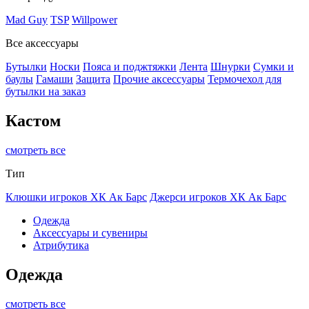
Mad Guy
TSP
Willpower
Все аксессуары
Бутылки
Носки
Пояса и поджтяжки
Лента
Шнурки
Сумки и
баулы
Гамаши
Защита
Прочие аксессуары
Термочехол для
бутылки на заказ
Кастом
смотреть все
Тип
Клюшки игроков ХК Ак Барс
Джерси игроков ХК Ак Барс
Одежда
Аксессуары и сувениры
Атрибутика
Одежда
смотреть все