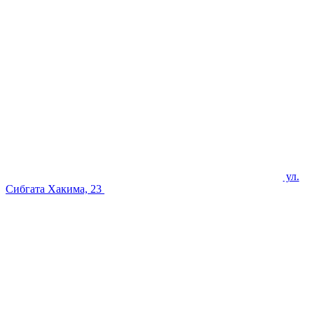
ул.
Сибгата Хакима, 23