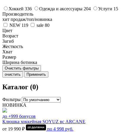
Хоккей
336
Одежда и аксессуары
204
Услуги
15
Производитель
хит продаж/топ/новинка
NEW
119
sale
80
Цвет
Возраст
Загиб
Жесткость
Хват
Размер
Ширина ботинка
Очистить фильтры
очистить
Применить
Каталог (0)
Фильтры
НОВИНКА
до +999 бонусов
Клюшка хоккейная SOYUZ вс ARCANE
от 19 990 ₽
по
4 998
руб.