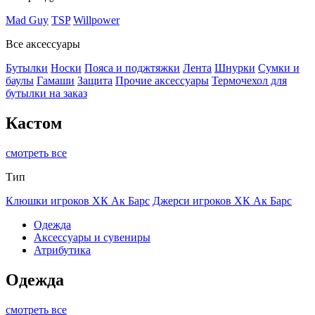
Mad Guy
TSP
Willpower
Все аксессуары
Бутылки
Носки
Пояса и поджтяжки
Лента
Шнурки
Сумки и
баулы
Гамаши
Защита
Прочие аксессуары
Термочехол для
бутылки на заказ
Кастом
смотреть все
Тип
Клюшки игроков ХК Ак Барс
Джерси игроков ХК Ак Барс
Одежда
Аксессуары и сувениры
Атрибутика
Одежда
смотреть все