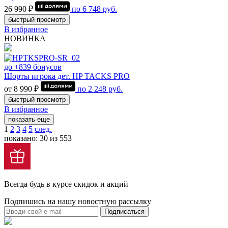
26 990 ₽
по
6 748
руб.
быстрый просмотр
В избранное
НОВИНКА
до +839 бонусов
Шорты игрока дет. HP TACKS PRO
от 8 990 ₽
по
2 248
руб.
быстрый просмотр
В избранное
показать еще
1
2
3
4
5
след.
показано: 30 из 553
Всегда будь в курсе скидок и акций
Подпишись на нашу новостную рассылку
Подписаться