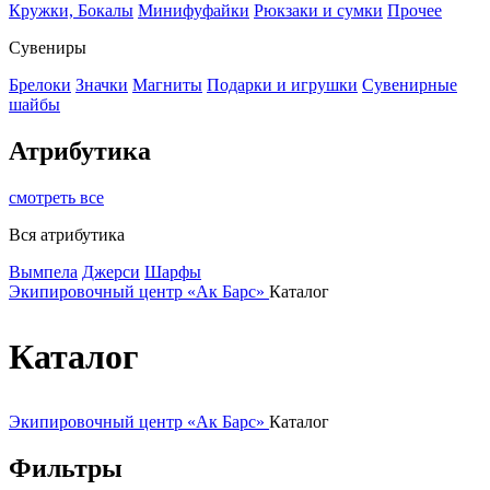
Кружки, Бокалы
Минифуфайки
Рюкзаки и сумки
Прочее
Сувениры
Брелоки
Значки
Магниты
Подарки и игрушки
Сувенирные
шайбы
Атрибутика
смотреть все
Вся атрибутика
Вымпела
Джерси
Шарфы
Экипировочный центр «Ак Барс»
Каталог
Каталог
Экипировочный центр «Ак Барс»
Каталог
Фильтры