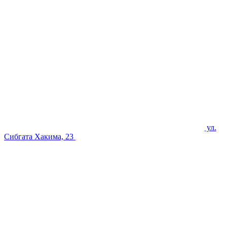
ул.
Сибгата Хакима, 23