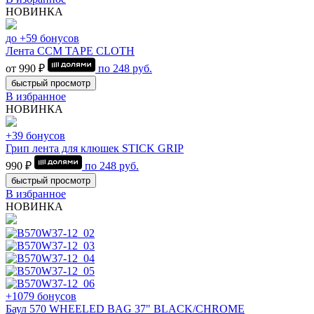
НОВИНКА
до +59 бонусов
Лента CCM TAPE CLOTH
от 990 ₽
по
248
руб.
быстрый просмотр
В избранное
НОВИНКА
+39 бонусов
Грип лента для клюшек STICK GRIP
990 ₽
по
248
руб.
быстрый просмотр
В избранное
НОВИНКА
+1079 бонусов
Баул 570 WHEELED BAG 37" BLACK/CHROME