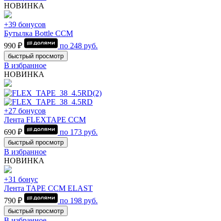
НОВИНКА
+39 бонусов
Бутылка Bottle CCM
990 ₽
по
248
руб.
быстрый просмотр
В избранное
НОВИНКА
+27 бонусов
Лента FLEXTAPE CCM
690 ₽
по
173
руб.
быстрый просмотр
В избранное
НОВИНКА
+31 бонус
Лента TAPE CCM ELAST
790 ₽
по
198
руб.
быстрый просмотр
В избранное