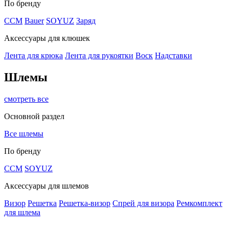
По бренду
CCM
Bauer
SOYUZ
Заряд
Аксессуары для клюшек
Лента для крюка
Лента для рукоятки
Воск
Надставки
Шлемы
смотреть все
Основной раздел
Все шлемы
По бренду
CCM
SOYUZ
Аксессуары для шлемов
Визор
Решетка
Решетка-визор
Спрей для визора
Ремкомплект
для шлема