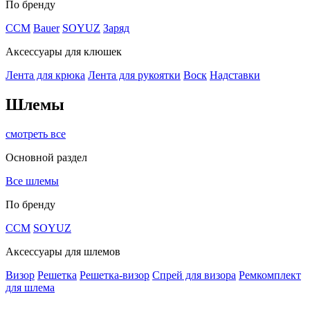
По бренду
CCM
Bauer
SOYUZ
Заряд
Аксессуары для клюшек
Лента для крюка
Лента для рукоятки
Воск
Надставки
Шлемы
смотреть все
Основной раздел
Все шлемы
По бренду
CCM
SOYUZ
Аксессуары для шлемов
Визор
Решетка
Решетка-визор
Спрей для визора
Ремкомплект
для шлема