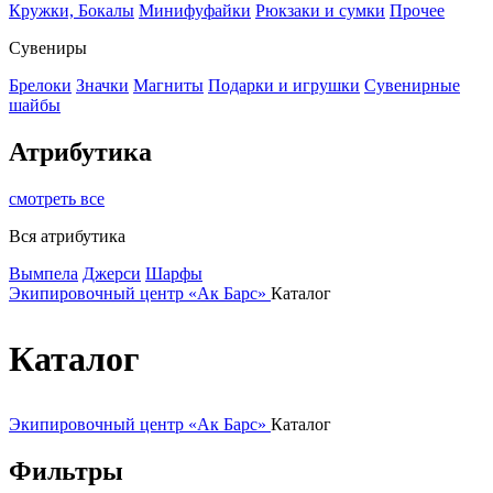
Кружки, Бокалы
Минифуфайки
Рюкзаки и сумки
Прочее
Сувениры
Брелоки
Значки
Магниты
Подарки и игрушки
Сувенирные
шайбы
Атрибутика
смотреть все
Вся атрибутика
Вымпела
Джерси
Шарфы
Экипировочный центр «Ак Барс»
Каталог
Каталог
Экипировочный центр «Ак Барс»
Каталог
Фильтры