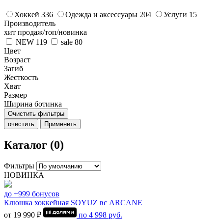
Хоккей
336
Одежда и аксессуары
204
Услуги
15
Производитель
хит продаж/топ/новинка
NEW
119
sale
80
Цвет
Возраст
Загиб
Жесткость
Хват
Размер
Ширина ботинка
Очистить фильтры
очистить
Применить
Каталог (0)
Фильтры
НОВИНКА
до +999 бонусов
Клюшка хоккейная SOYUZ вс ARCANE
от 19 990 ₽
по
4 998
руб.