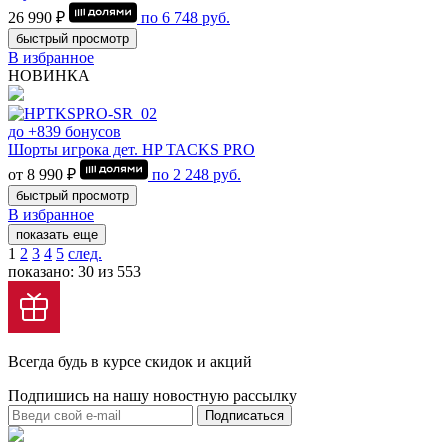
26 990 ₽
по
6 748
руб.
быстрый просмотр
В избранное
НОВИНКА
до +839 бонусов
Шорты игрока дет. HP TACKS PRO
от 8 990 ₽
по
2 248
руб.
быстрый просмотр
В избранное
показать еще
1
2
3
4
5
след.
показано: 30 из 553
Всегда будь в курсе скидок и акций
Подпишись на нашу новостную рассылку
Подписаться