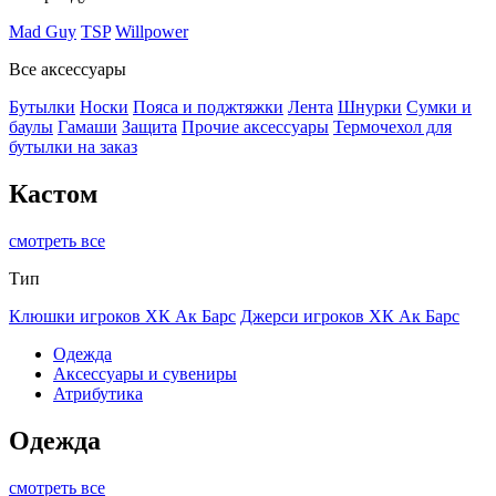
Mad Guy
TSP
Willpower
Все аксессуары
Бутылки
Носки
Пояса и поджтяжки
Лента
Шнурки
Сумки и
баулы
Гамаши
Защита
Прочие аксессуары
Термочехол для
бутылки на заказ
Кастом
смотреть все
Тип
Клюшки игроков ХК Ак Барс
Джерси игроков ХК Ак Барс
Одежда
Аксессуары и сувениры
Атрибутика
Одежда
смотреть все