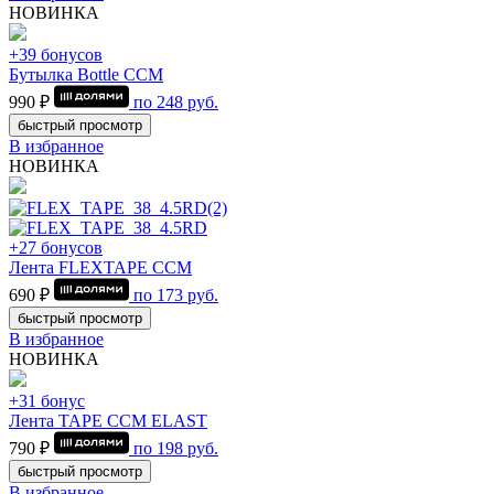
НОВИНКА
+39 бонусов
Бутылка Bottle CCM
990 ₽
по
248
руб.
быстрый просмотр
В избранное
НОВИНКА
+27 бонусов
Лента FLEXTAPE CCM
690 ₽
по
173
руб.
быстрый просмотр
В избранное
НОВИНКА
+31 бонус
Лента TAPE CCM ELAST
790 ₽
по
198
руб.
быстрый просмотр
В избранное