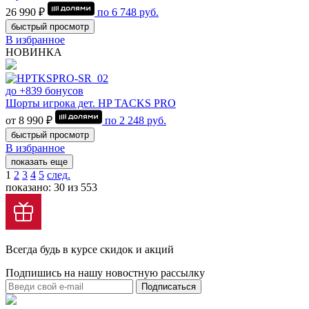
26 990 ₽
по
6 748
руб.
быстрый просмотр
В избранное
НОВИНКА
до +839 бонусов
Шорты игрока дет. HP TACKS PRO
от 8 990 ₽
по
2 248
руб.
быстрый просмотр
В избранное
показать еще
1
2
3
4
5
след.
показано: 30 из 553
Всегда будь в курсе скидок и акций
Подпишись на нашу новостную рассылку
Подписаться