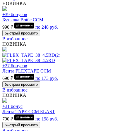
НОВИНКА
+39 бонусов
Бутылка Bottle CCM
990 ₽
по
248
руб.
быстрый просмотр
В избранное
НОВИНКА
+27 бонусов
Лента FLEXTAPE CCM
690 ₽
по
173
руб.
быстрый просмотр
В избранное
НОВИНКА
+31 бонус
Лента TAPE CCM ELAST
790 ₽
по
198
руб.
быстрый просмотр
В избранное