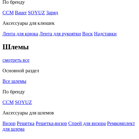
По бренду
CCM
Bauer
SOYUZ
Заряд
Аксессуары для клюшек
Лента для крюка
Лента для рукоятки
Воск
Надставки
Шлемы
смотреть все
Основной раздел
Все шлемы
По бренду
CCM
SOYUZ
Аксессуары для шлемов
Визор
Решетка
Решетка-визор
Спрей для визора
Ремкомплект
для шлема