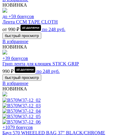
НОВИНКА
до +59 бонусов
Лента CCM TAPE CLOTH
от 990 ₽
по
248
руб.
быстрый просмотр
В избранное
НОВИНКА
+39 бонусов
Грип лента для клюшек STICK GRIP
990 ₽
по
248
руб.
быстрый просмотр
В избранное
НОВИНКА
+1079 бонусов
Баул 570 WHEELED BAG 37" BLACK/CHROME