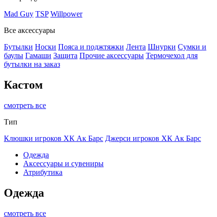
Mad Guy
TSP
Willpower
Все аксессуары
Бутылки
Носки
Пояса и поджтяжки
Лента
Шнурки
Сумки и
баулы
Гамаши
Защита
Прочие аксессуары
Термочехол для
бутылки на заказ
Кастом
смотреть все
Тип
Клюшки игроков ХК Ак Барс
Джерси игроков ХК Ак Барс
Одежда
Аксессуары и сувениры
Атрибутика
Одежда
смотреть все