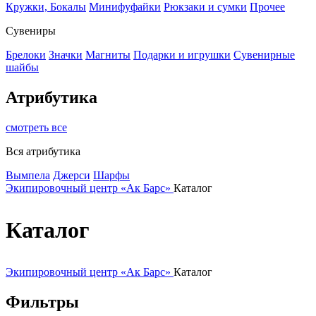
Кружки, Бокалы
Минифуфайки
Рюкзаки и сумки
Прочее
Сувениры
Брелоки
Значки
Магниты
Подарки и игрушки
Сувенирные
шайбы
Атрибутика
смотреть все
Вся атрибутика
Вымпела
Джерси
Шарфы
Экипировочный центр «Ак Барс»
Каталог
Каталог
Экипировочный центр «Ак Барс»
Каталог
Фильтры