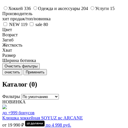
Хоккей
336
Одежда и аксессуары
204
Услуги
15
Производитель
хит продаж/топ/новинка
NEW
119
sale
80
Цвет
Возраст
Загиб
Жесткость
Хват
Размер
Ширина ботинка
Очистить фильтры
очистить
Применить
Каталог (0)
Фильтры
НОВИНКА
до +999 бонусов
Клюшка хоккейная SOYUZ вс ARCANE
от 19 990 ₽
по
4 998
руб.