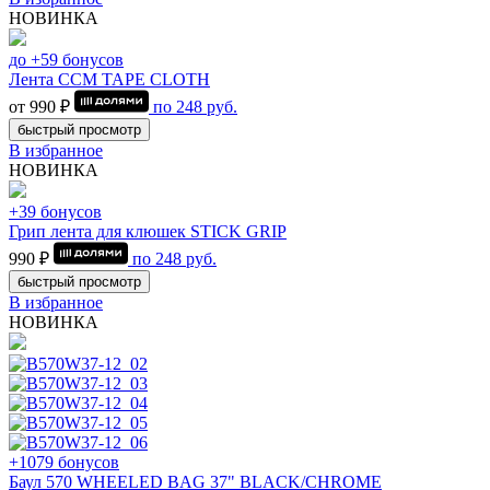
НОВИНКА
до +59 бонусов
Лента CCM TAPE CLOTH
от 990 ₽
по
248
руб.
быстрый просмотр
В избранное
НОВИНКА
+39 бонусов
Грип лента для клюшек STICK GRIP
990 ₽
по
248
руб.
быстрый просмотр
В избранное
НОВИНКА
+1079 бонусов
Баул 570 WHEELED BAG 37" BLACK/CHROME