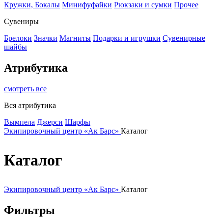
Кружки, Бокалы
Минифуфайки
Рюкзаки и сумки
Прочее
Сувениры
Брелоки
Значки
Магниты
Подарки и игрушки
Сувенирные
шайбы
Атрибутика
смотреть все
Вся атрибутика
Вымпела
Джерси
Шарфы
Экипировочный центр «Ак Барс»
Каталог
Каталог
Экипировочный центр «Ак Барс»
Каталог
Фильтры