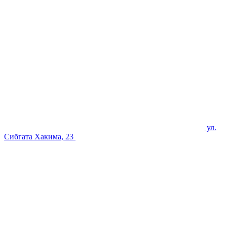
ул.
Сибгата Хакима, 23