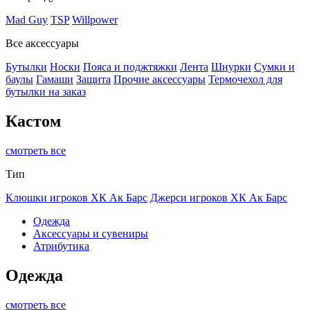
Mad Guy
TSP
Willpower
Все аксессуары
Бутылки
Носки
Пояса и поджтяжки
Лента
Шнурки
Сумки и
баулы
Гамаши
Защита
Прочие аксессуары
Термочехол для
бутылки на заказ
Кастом
смотреть все
Тип
Клюшки игроков ХК Ак Барс
Джерси игроков ХК Ак Барс
Одежда
Аксессуары и сувениры
Атрибутика
Одежда
смотреть все