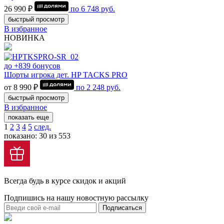
26 990 ₽
по
6 748
руб.
быстрый просмотр
В избранное
НОВИНКА
до +839 бонусов
Шорты игрока дет. HP TACKS PRO
от 8 990 ₽
по
2 248
руб.
быстрый просмотр
В избранное
показать еще
1
2
3
4
5
след.
показано: 30 из 553
Всегда будь в курсе скидок и акций
Подпишись на нашу новостную рассылку
Подписаться