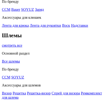
По бренду
CCM
Bauer
SOYUZ
Заряд
Аксессуары для клюшек
Лента для крюка
Лента для рукоятки
Воск
Надставки
Шлемы
смотреть все
Основной раздел
Все шлемы
По бренду
CCM
SOYUZ
Аксессуары для шлемов
Визор
Решетка
Решетка-визор
Спрей для визора
Ремкомплект
для шлема