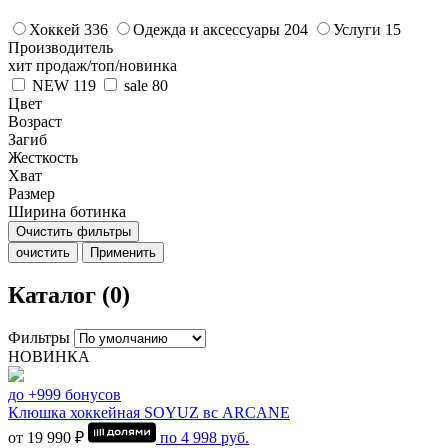
Хоккей
336
Одежда и аксессуары
204
Услуги
15
Производитель
хит продаж/топ/новинка
NEW
119
sale
80
Цвет
Возраст
Загиб
Жесткость
Хват
Размер
Ширина ботинка
Очистить фильтры
очистить
Применить
Каталог (0)
Фильтры
НОВИНКА
до +999 бонусов
Клюшка хоккейная SOYUZ вс ARCANE
от 19 990 ₽
по
4 998
руб.