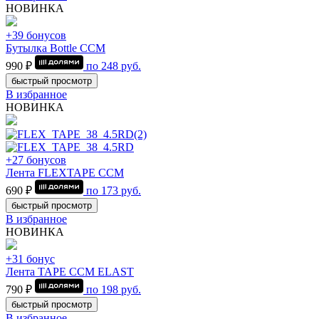
НОВИНКА
+39 бонусов
Бутылка Bottle CCM
990 ₽
по
248
руб.
быстрый просмотр
В избранное
НОВИНКА
+27 бонусов
Лента FLEXTAPE CCM
690 ₽
по
173
руб.
быстрый просмотр
В избранное
НОВИНКА
+31 бонус
Лента TAPE CCM ELAST
790 ₽
по
198
руб.
быстрый просмотр
В избранное