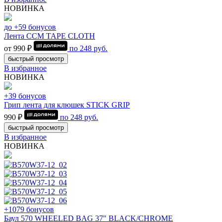
НОВИНКА
до +59 бонусов
Лента CCM TAPE CLOTH
от 990 ₽
по
248
руб.
быстрый просмотр
В избранное
НОВИНКА
+39 бонусов
Грип лента для клюшек STICK GRIP
990 ₽
по
248
руб.
быстрый просмотр
В избранное
НОВИНКА
+1079 бонусов
Баул 570 WHEELED BAG 37" BLACK/CHROME