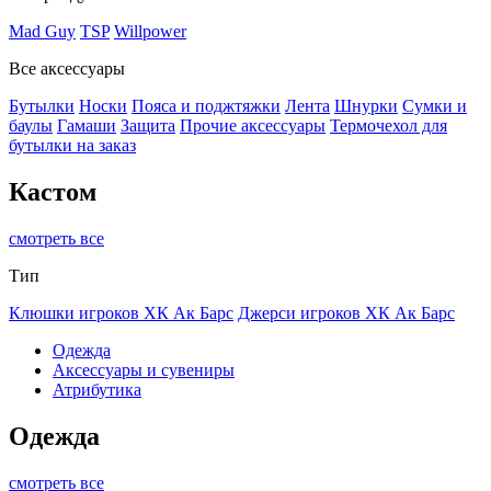
Mad Guy
TSP
Willpower
Все аксессуары
Бутылки
Носки
Пояса и поджтяжки
Лента
Шнурки
Сумки и
баулы
Гамаши
Защита
Прочие аксессуары
Термочехол для
бутылки на заказ
Кастом
смотреть все
Тип
Клюшки игроков ХК Ак Барс
Джерси игроков ХК Ак Барс
Одежда
Аксессуары и сувениры
Атрибутика
Одежда
смотреть все