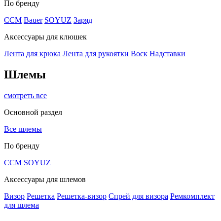
По бренду
CCM
Bauer
SOYUZ
Заряд
Аксессуары для клюшек
Лента для крюка
Лента для рукоятки
Воск
Надставки
Шлемы
смотреть все
Основной раздел
Все шлемы
По бренду
CCM
SOYUZ
Аксессуары для шлемов
Визор
Решетка
Решетка-визор
Спрей для визора
Ремкомплект
для шлема