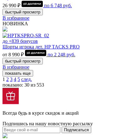
26 990 ₽
по
6 748
руб.
быстрый просмотр
В избранное
НОВИНКА
до +839 бонусов
Шорты игрока дет. HP TACKS PRO
от 8 990 ₽
по
2 248
руб.
быстрый просмотр
В избранное
показать еще
1
2
3
4
5
след.
показано: 30 из 553
Всегда будь в курсе скидок и акций
Подпишись на нашу новостную рассылку
Подписаться