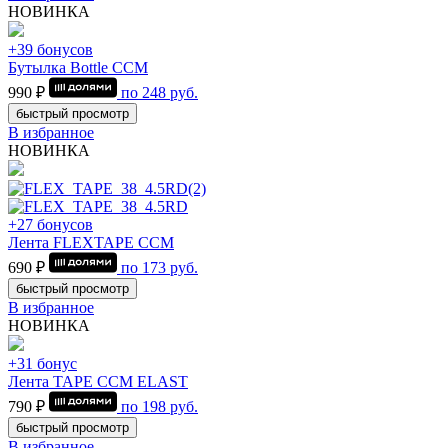
НОВИНКА
+39 бонусов
Бутылка Bottle CCM
990 ₽
по
248
руб.
быстрый просмотр
В избранное
НОВИНКА
+27 бонусов
Лента FLEXTAPE CCM
690 ₽
по
173
руб.
быстрый просмотр
В избранное
НОВИНКА
+31 бонус
Лента TAPE CCM ELAST
790 ₽
по
198
руб.
быстрый просмотр
В избранное