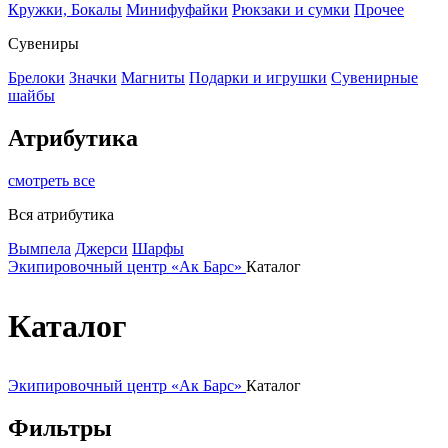
Кружки, Бокалы
Минифуфайки
Рюкзаки и сумки
Прочее
Сувениры
Брелоки
Значки
Магниты
Подарки и игрушки
Сувенирные
шайбы
Атрибутика
смотреть все
Вся атрибутика
Вымпела
Джерси
Шарфы
Экипировочный центр «Ак Барс»
Каталог
Каталог
Экипировочный центр «Ак Барс»
Каталог
Фильтры