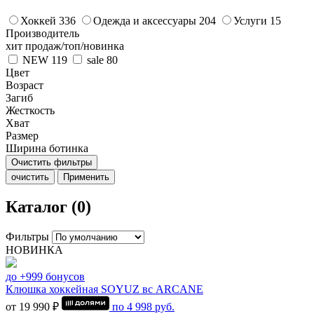
Хоккей
336
Одежда и аксессуары
204
Услуги
15
Производитель
хит продаж/топ/новинка
NEW
119
sale
80
Цвет
Возраст
Загиб
Жесткость
Хват
Размер
Ширина ботинка
Очистить фильтры
очистить
Применить
Каталог (0)
Фильтры
НОВИНКА
до +999 бонусов
Клюшка хоккейная SOYUZ вс ARCANE
от 19 990 ₽
по
4 998
руб.