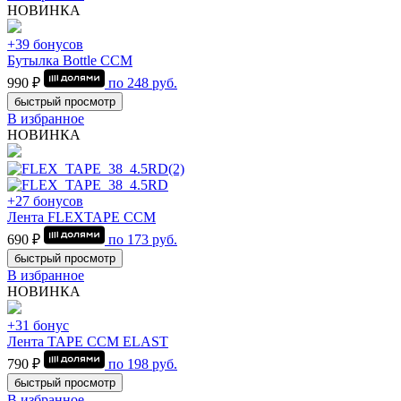
НОВИНКА
+39 бонусов
Бутылка Bottle CCM
990 ₽
по
248
руб.
быстрый просмотр
В избранное
НОВИНКА
+27 бонусов
Лента FLEXTAPE CCM
690 ₽
по
173
руб.
быстрый просмотр
В избранное
НОВИНКА
+31 бонус
Лента TAPE CCM ELAST
790 ₽
по
198
руб.
быстрый просмотр
В избранное