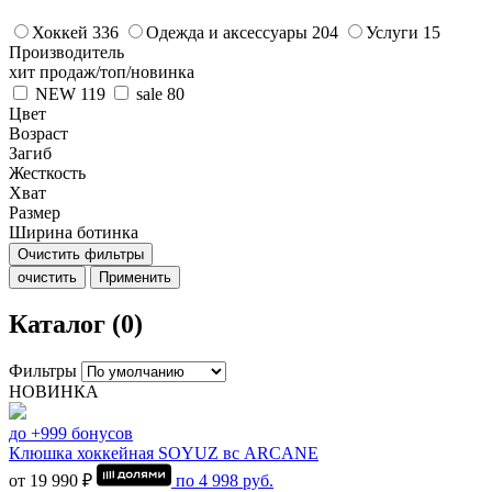
Хоккей
336
Одежда и аксессуары
204
Услуги
15
Производитель
хит продаж/топ/новинка
NEW
119
sale
80
Цвет
Возраст
Загиб
Жесткость
Хват
Размер
Ширина ботинка
Очистить фильтры
очистить
Применить
Каталог (0)
Фильтры
НОВИНКА
до +999 бонусов
Клюшка хоккейная SOYUZ вс ARCANE
от 19 990 ₽
по
4 998
руб.