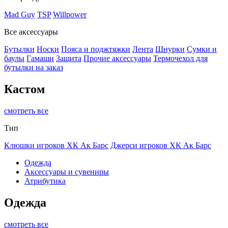
Mad Guy
TSP
Willpower
Все аксессуары
Бутылки
Носки
Пояса и поджтяжки
Лента
Шнурки
Сумки и
баулы
Гамаши
Защита
Прочие аксессуары
Термочехол для
бутылки на заказ
Кастом
смотреть все
Тип
Клюшки игроков ХК Ак Барс
Джерси игроков ХК Ак Барс
Одежда
Аксессуары и сувениры
Атрибутика
Одежда
смотреть все