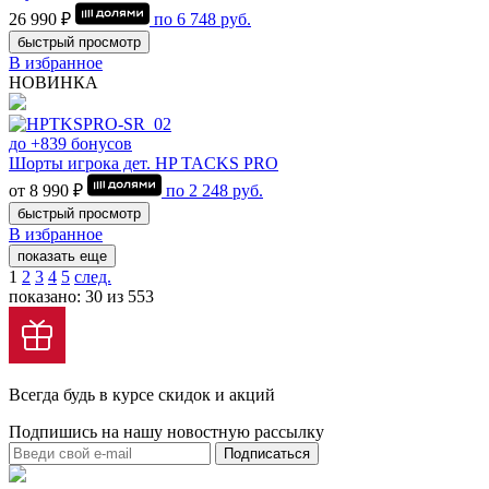
26 990 ₽
по
6 748
руб.
быстрый просмотр
В избранное
НОВИНКА
до +839 бонусов
Шорты игрока дет. HP TACKS PRO
от 8 990 ₽
по
2 248
руб.
быстрый просмотр
В избранное
показать еще
1
2
3
4
5
след.
показано: 30 из 553
Всегда будь в курсе скидок и акций
Подпишись на нашу новостную рассылку
Подписаться