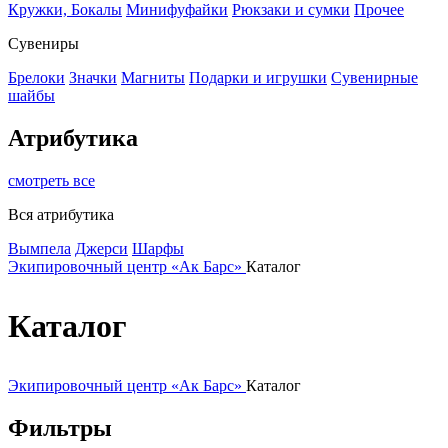
Кружки, Бокалы
Минифуфайки
Рюкзаки и сумки
Прочее
Сувениры
Брелоки
Значки
Магниты
Подарки и игрушки
Сувенирные
шайбы
Атрибутика
смотреть все
Вся атрибутика
Вымпела
Джерси
Шарфы
Экипировочный центр «Ак Барс»
Каталог
Каталог
Экипировочный центр «Ак Барс»
Каталог
Фильтры