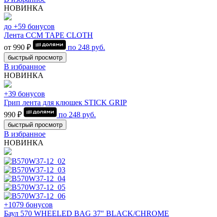
НОВИНКА
до +59 бонусов
Лента CCM TAPE CLOTH
от 990 ₽
по
248
руб.
быстрый просмотр
В избранное
НОВИНКА
+39 бонусов
Грип лента для клюшек STICK GRIP
990 ₽
по
248
руб.
быстрый просмотр
В избранное
НОВИНКА
+1079 бонусов
Баул 570 WHEELED BAG 37" BLACK/CHROME