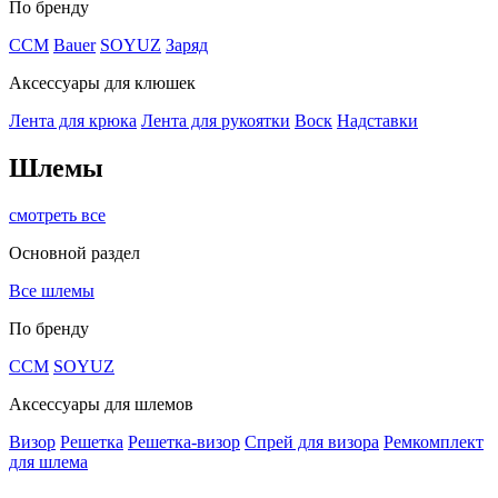
По бренду
CCM
Bauer
SOYUZ
Заряд
Аксессуары для клюшек
Лента для крюка
Лента для рукоятки
Воск
Надставки
Шлемы
смотреть все
Основной раздел
Все шлемы
По бренду
CCM
SOYUZ
Аксессуары для шлемов
Визор
Решетка
Решетка-визор
Спрей для визора
Ремкомплект
для шлема