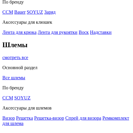
По бренду
CCM
Bauer
SOYUZ
Заряд
Аксессуары для клюшек
Лента для крюка
Лента для рукоятки
Воск
Надставки
Шлемы
смотреть все
Основной раздел
Все шлемы
По бренду
CCM
SOYUZ
Аксессуары для шлемов
Визор
Решетка
Решетка-визор
Спрей для визора
Ремкомплект
для шлема