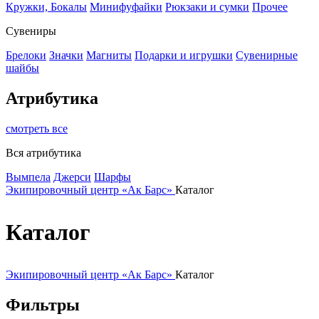
Кружки, Бокалы
Минифуфайки
Рюкзаки и сумки
Прочее
Сувениры
Брелоки
Значки
Магниты
Подарки и игрушки
Сувенирные
шайбы
Атрибутика
смотреть все
Вся атрибутика
Вымпела
Джерси
Шарфы
Экипировочный центр «Ак Барс»
Каталог
Каталог
Экипировочный центр «Ак Барс»
Каталог
Фильтры