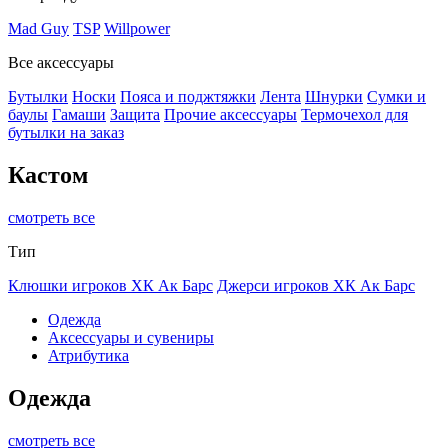
Mad Guy
TSP
Willpower
Все аксессуары
Бутылки
Носки
Пояса и поджтяжки
Лента
Шнурки
Сумки и
баулы
Гамаши
Защита
Прочие аксессуары
Термочехол для
бутылки на заказ
Кастом
смотреть все
Тип
Клюшки игроков ХК Ак Барс
Джерси игроков ХК Ак Барс
Одежда
Аксессуары и сувениры
Атрибутика
Одежда
смотреть все