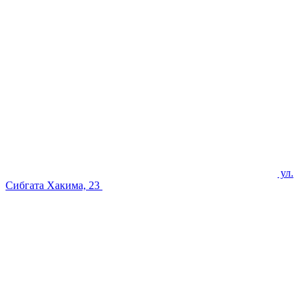
ул.
Сибгата Хакима, 23