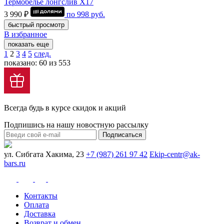
Термобелье лонгслив Х17
3 990 ₽
по
998
руб.
быстрый просмотр
В избранное
показать еще
1
2
3
4
5
след.
показано: 60 из 553
Всегда будь в курсе скидок и акций
Подпишись на нашу новостную рассылку
Подписаться
ул. Сибгата Хакима, 23
+7 (987) 261 97 42
Ekip-centr@ak-
bars.ru
Контакты
Оплата
Доставка
Возврат и обмен