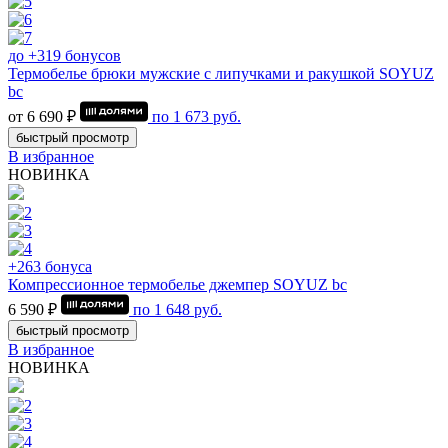
до +319 бонусов
Термобелье брюки мужские с липучками и ракушкой SOYUZ
bc
от 6 690 ₽
по
1 673
руб.
быстрый просмотр
В избранное
НОВИНКА
+263 бонуса
Компрессионное термобелье джемпер SOYUZ bc
6 590 ₽
по
1 648
руб.
быстрый просмотр
В избранное
НОВИНКА