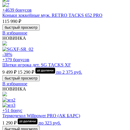
+4639 бонусов
Коньки хоккейные муж. RETRO TACKS 652 PRO
115 990 ₽
быстрый просмотр
В избранное
НОВИНКА
-38%
+379 бонусов
Щитки игрока дет. SG TACKS XF
9 499 ₽
15 290 ₽
по
2 375
руб.
быстрый просмотр
В избранное
НОВИНКА
+51 бонус
Термочехол Willpower PRO (АК БАРС)
1 290 ₽
по
323
руб.
быстрый просмотр