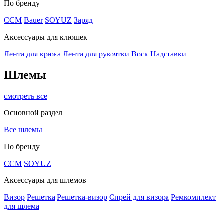
По бренду
CCM
Bauer
SOYUZ
Заряд
Аксессуары для клюшек
Лента для крюка
Лента для рукоятки
Воск
Надставки
Шлемы
смотреть все
Основной раздел
Все шлемы
По бренду
CCM
SOYUZ
Аксессуары для шлемов
Визор
Решетка
Решетка-визор
Спрей для визора
Ремкомплект
для шлема