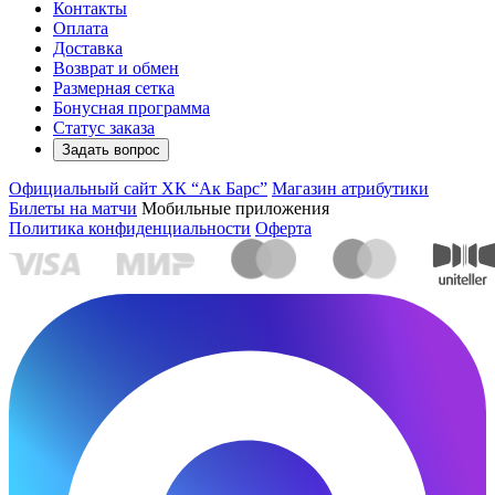
Контакты
Оплата
Доставка
Возврат и обмен
Размерная сетка
Бонусная программа
Статус заказа
Задать вопрос
Официальный сайт ХК “Ак Барс”
Магазин атрибутики
Билеты на матчи
Мобильные приложения
Политика конфиденциальности
Оферта