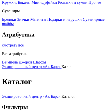
Кружки, Бокалы
Минифуфайки
Рюкзаки и сумки
Прочее
Сувениры
Брелоки
Значки
Магниты
Подарки и игрушки
Сувенирные
шайбы
Атрибутика
смотреть все
Вся атрибутика
Вымпела
Джерси
Шарфы
Экипировочный центр «Ак Барс»
Каталог
Каталог
Экипировочный центр «Ак Барс»
Каталог
Фильтры