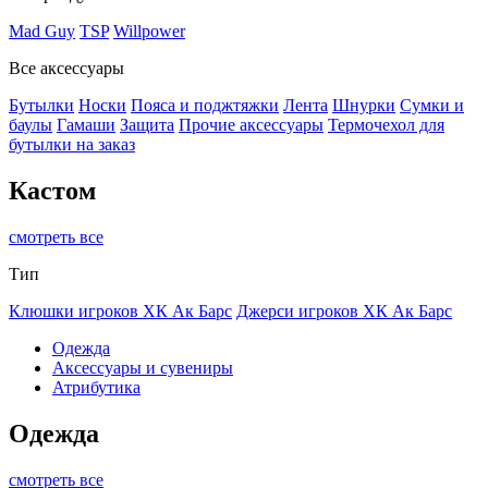
Mad Guy
TSP
Willpower
Все аксессуары
Бутылки
Носки
Пояса и поджтяжки
Лента
Шнурки
Сумки и
баулы
Гамаши
Защита
Прочие аксессуары
Термочехол для
бутылки на заказ
Кастом
смотреть все
Тип
Клюшки игроков ХК Ак Барс
Джерси игроков ХК Ак Барс
Одежда
Аксессуары и сувениры
Атрибутика
Одежда
смотреть все