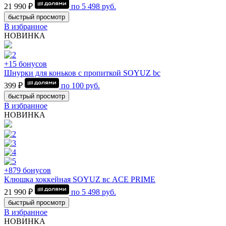
21 990 ₽
по
5 498
руб.
быстрый просмотр
В избранное
НОВИНКА
+15 бонусов
Шнурки для коньков с пропиткой SOYUZ bc
399 ₽
по
100
руб.
быстрый просмотр
В избранное
НОВИНКА
+879 бонусов
Клюшка хоккейная SOYUZ вс ACE PRIME
21 990 ₽
по
5 498
руб.
быстрый просмотр
В избранное
НОВИНКА