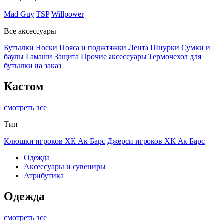
Mad Guy
TSP
Willpower
Все аксессуары
Бутылки
Носки
Пояса и поджтяжки
Лента
Шнурки
Сумки и
баулы
Гамаши
Защита
Прочие аксессуары
Термочехол для
бутылки на заказ
Кастом
смотреть все
Тип
Клюшки игроков ХК Ак Барс
Джерси игроков ХК Ак Барс
Одежда
Аксессуары и сувениры
Атрибутика
Одежда
смотреть все