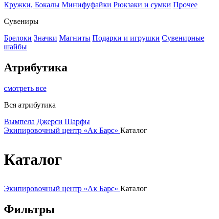
Кружки, Бокалы
Минифуфайки
Рюкзаки и сумки
Прочее
Сувениры
Брелоки
Значки
Магниты
Подарки и игрушки
Сувенирные
шайбы
Атрибутика
смотреть все
Вся атрибутика
Вымпела
Джерси
Шарфы
Экипировочный центр «Ак Барс»
Каталог
Каталог
Экипировочный центр «Ак Барс»
Каталог
Фильтры