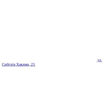
ул.
Сибгата Хакима, 23