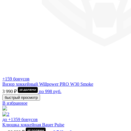
+159 бонусов
Визор хоккейный Willpower PRO W30 Smoke
3 990 ₽
по
998
руб.
быстрый просмотр
В избранное
до +1359 бонусов
Клюшка хоккейная Bauer Pulse