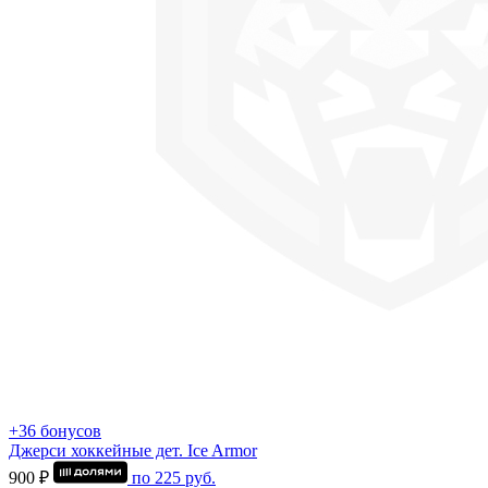
+36 бонусов
Джерси хоккейные дет. Ice Armor
900 ₽
по
225
руб.