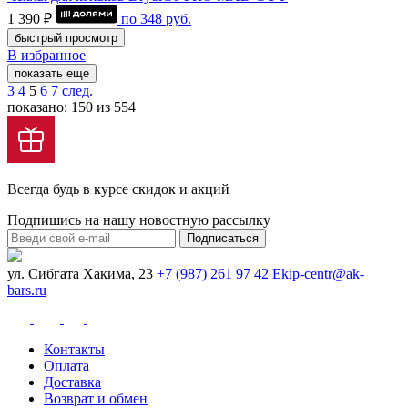
1 390 ₽
по
348
руб.
быстрый просмотр
В избранное
показать еще
3
4
5
6
7
след.
показано: 150 из 554
Всегда будь в курсе скидок и акций
Подпишись на нашу новостную рассылку
Подписаться
ул. Сибгата Хакима, 23
+7 (987) 261 97 42
Ekip-centr@ak-
bars.ru
Контакты
Оплата
Доставка
Возврат и обмен