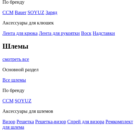
По бренду
CCM
Bauer
SOYUZ
Заряд
Аксессуары для клюшек
Лента для крюка
Лента для рукоятки
Воск
Надставки
Шлемы
смотреть все
Основной раздел
Все шлемы
По бренду
CCM
SOYUZ
Аксессуары для шлемов
Визор
Решетка
Решетка-визор
Спрей для визора
Ремкомплект
для шлема