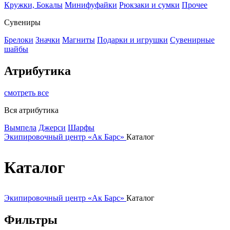
Кружки, Бокалы
Минифуфайки
Рюкзаки и сумки
Прочее
Сувениры
Брелоки
Значки
Магниты
Подарки и игрушки
Сувенирные
шайбы
Атрибутика
смотреть все
Вся атрибутика
Вымпела
Джерси
Шарфы
Экипировочный центр «Ак Барс»
Каталог
Каталог
Экипировочный центр «Ак Барс»
Каталог
Фильтры