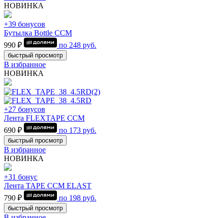
НОВИНКА
+39 бонусов
Бутылка Bottle CCM
990 ₽
по
248
руб.
быстрый просмотр
В избранное
НОВИНКА
+27 бонусов
Лента FLEXTAPE CCM
690 ₽
по
173
руб.
быстрый просмотр
В избранное
НОВИНКА
+31 бонус
Лента TAPE CCM ELAST
790 ₽
по
198
руб.
быстрый просмотр
В избранное