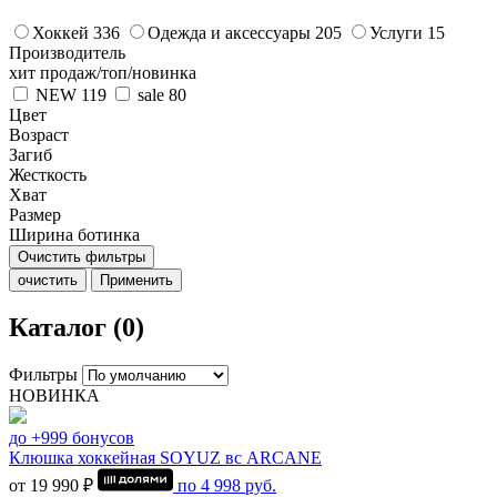
Хоккей
336
Одежда и аксессуары
205
Услуги
15
Производитель
хит продаж/топ/новинка
NEW
119
sale
80
Цвет
Возраст
Загиб
Жесткость
Хват
Размер
Ширина ботинка
Очистить фильтры
очистить
Применить
Каталог (0)
Фильтры
НОВИНКА
до +999 бонусов
Клюшка хоккейная SOYUZ вс ARCANE
от 19 990 ₽
по
4 998
руб.