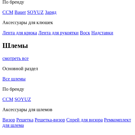
По бренду
CCM
Bauer
SOYUZ
Заряд
Аксессуары для клюшек
Лента для крюка
Лента для рукоятки
Воск
Надставки
Шлемы
смотреть все
Основной раздел
Все шлемы
По бренду
CCM
SOYUZ
Аксессуары для шлемов
Визор
Решетка
Решетка-визор
Спрей для визора
Ремкомплект
для шлема