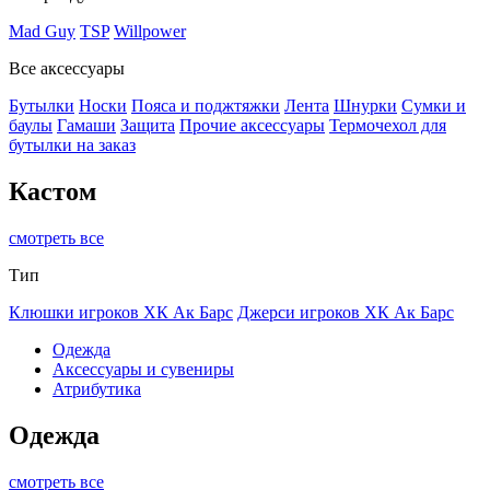
Mad Guy
TSP
Willpower
Все аксессуары
Бутылки
Носки
Пояса и поджтяжки
Лента
Шнурки
Сумки и
баулы
Гамаши
Защита
Прочие аксессуары
Термочехол для
бутылки на заказ
Кастом
смотреть все
Тип
Клюшки игроков ХК Ак Барс
Джерси игроков ХК Ак Барс
Одежда
Аксессуары и сувениры
Атрибутика
Одежда
смотреть все