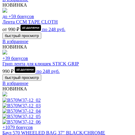
НОВИНКА
до +59 бонусов
Лента CCM TAPE CLOTH
от 990 ₽
по
248
руб.
быстрый просмотр
В избранное
НОВИНКА
+39 бонусов
Грип лента для клюшек STICK GRIP
990 ₽
по
248
руб.
быстрый просмотр
В избранное
НОВИНКА
+1079 бонусов
Баул 570 WHEELED BAG 37" BLACK/CHROME