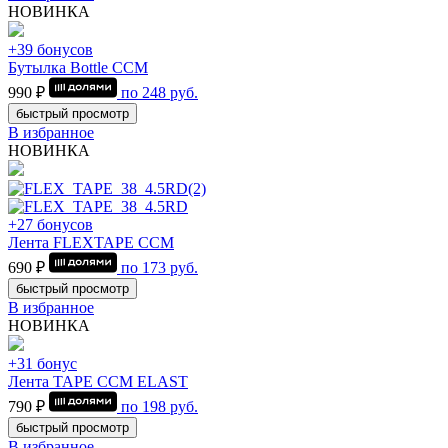
НОВИНКА
+39 бонусов
Бутылка Bottle CCM
990 ₽
по
248
руб.
быстрый просмотр
В избранное
НОВИНКА
+27 бонусов
Лента FLEXTAPE CCM
690 ₽
по
173
руб.
быстрый просмотр
В избранное
НОВИНКА
+31 бонус
Лента TAPE CCM ELAST
790 ₽
по
198
руб.
быстрый просмотр
В избранное