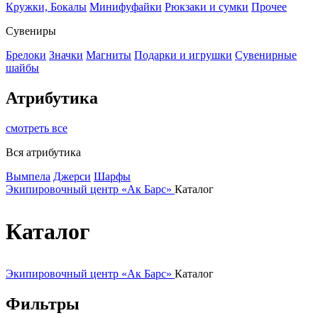
Кружки, Бокалы
Минифуфайки
Рюкзаки и сумки
Прочее
Сувениры
Брелоки
Значки
Магниты
Подарки и игрушки
Сувенирные
шайбы
Атрибутика
смотреть все
Вся атрибутика
Вымпела
Джерси
Шарфы
Экипировочный центр «Ак Барс»
Каталог
Каталог
Экипировочный центр «Ак Барс»
Каталог
Фильтры