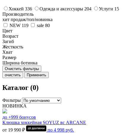
Хоккей
336
Одежда и аксессуары
204
Услуги
15
Производитель
хит продаж/топ/новинка
NEW
119
sale
80
Цвет
Возраст
Загиб
Жесткость
Хват
Размер
Ширина ботинка
Очистить фильтры
очистить
Применить
Каталог (0)
Фильтры
НОВИНКА
до +999 бонусов
Клюшка хоккейная SOYUZ вс ARCANE
от 19 990 ₽
по
4 998
руб.