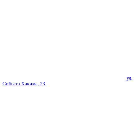
ул.
Сибгата Хакима, 23