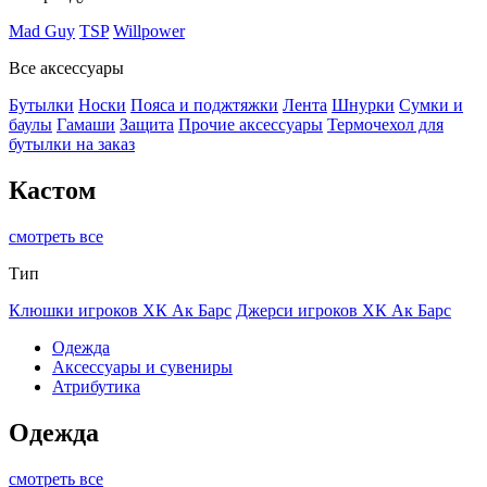
Mad Guy
TSP
Willpower
Все аксессуары
Бутылки
Носки
Пояса и поджтяжки
Лента
Шнурки
Сумки и
баулы
Гамаши
Защита
Прочие аксессуары
Термочехол для
бутылки на заказ
Кастом
смотреть все
Тип
Клюшки игроков ХК Ак Барс
Джерси игроков ХК Ак Барс
Одежда
Аксессуары и сувениры
Атрибутика
Одежда
смотреть все