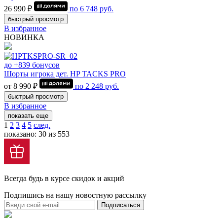
26 990 ₽
по
6 748
руб.
быстрый просмотр
В избранное
НОВИНКА
до +839 бонусов
Шорты игрока дет. HP TACKS PRO
от 8 990 ₽
по
2 248
руб.
быстрый просмотр
В избранное
показать еще
1
2
3
4
5
след.
показано: 30 из 553
Всегда будь в курсе скидок и акций
Подпишись на нашу новостную рассылку
Подписаться