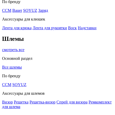
По бренду
CCM
Bauer
SOYUZ
Заряд
Аксессуары для клюшек
Лента для крюка
Лента для рукоятки
Воск
Надставки
Шлемы
смотреть все
Основной раздел
Все шлемы
По бренду
CCM
SOYUZ
Аксессуары для шлемов
Визор
Решетка
Решетка-визор
Спрей для визора
Ремкомплект
для шлема