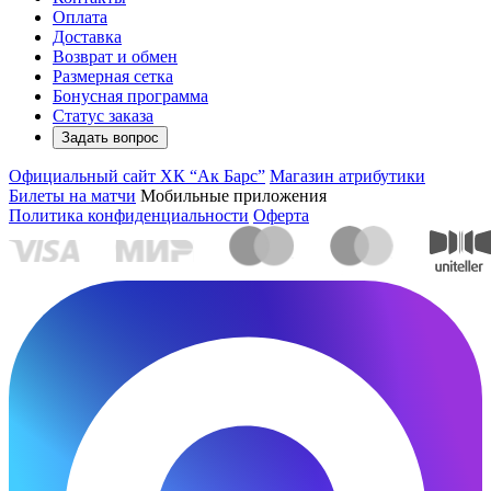
Оплата
Доставка
Возврат и обмен
Размерная сетка
Бонусная программа
Статус заказа
Задать вопрос
Официальный сайт ХК “Ак Барс”
Магазин атрибутики
Билеты на матчи
Мобильные приложения
Политика конфиденциальности
Оферта