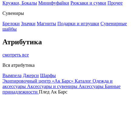
Кружки, Бокалы
Минифуфайки
Рюкзаки и сумки
Прочее
Сувениры
Брелоки
Значки
Магниты
Подарки и игрушки
Сувенирные
шайбы
Атрибутика
смотреть все
Вся атрибутика
Вымпела
Джерси
Шарфы
Экипировочный центр «Ак Барс»
Каталог
Одежда и
аксессуары
Аксессуары и сувениры
Аксессуары
Банные
принадлежности
Плед Ак Барс