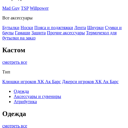
Mad Guy
TSP
Willpower
Все аксессуары
Бутылки
Носки
Пояса и поджтяжки
Лента
Шнурки
Сумки и
баулы
Гамаши
Защита
Прочие аксессуары
Термочехол для
бутылки на заказ
Кастом
смотреть все
Тип
Клюшки игроков ХК Ак Барс
Джерси игроков ХК Ак Барс
Одежда
Аксессуары и сувениры
Атрибутика
Одежда
смотреть все