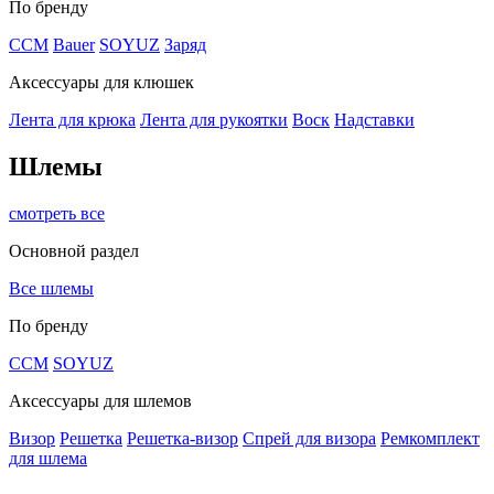
По бренду
CCM
Bauer
SOYUZ
Заряд
Аксессуары для клюшек
Лента для крюка
Лента для рукоятки
Воск
Надставки
Шлемы
смотреть все
Основной раздел
Все шлемы
По бренду
CCM
SOYUZ
Аксессуары для шлемов
Визор
Решетка
Решетка-визор
Спрей для визора
Ремкомплект
для шлема